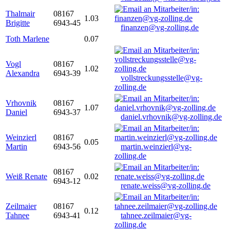
Thalmair
08167
1.03
Brigitte
6943-45
finanzen@vg-zolling.de
Toth Marlene
0.07
Vogl
08167
1.02
Alexandra
6943-39
vollstreckungsstelle@vg-
zolling.de
Vrhovnik
08167
1.07
Daniel
6943-37
daniel.vrhovnik@vg-zolling.de
Weinzierl
08167
0.05
Martin
6943-56
martin.weinzierl@vg-
zolling.de
08167
Weiß Renate
0.02
6943-12
renate.weiss@vg-zolling.de
Zeilmaier
08167
0.12
Tahnee
6943-41
tahnee.zeilmaier@vg-
zolling.de