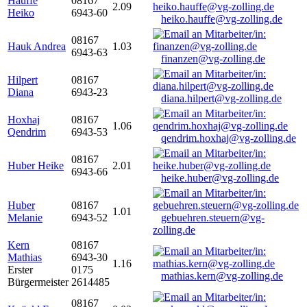
Hauffe
08167
2.09
Heiko
6943-60
heiko.hauffe@vg-zolling.de
08167
Hauk Andrea
1.03
6943-63
finanzen@vg-zolling.de
Hilpert
08167
Diana
6943-23
diana.hilpert@vg-zolling.de
Hoxhaj
08167
1.06
Qendrim
6943-53
qendrim.hoxhaj@vg-zolling.de
08167
Huber Heike
2.01
6943-66
heike.huber@vg-zolling.de
Huber
08167
1.01
Melanie
6943-52
gebuehren.steuern@vg-
zolling.de
Kern
08167
Mathias
6943-30
1.16
Erster
0175
mathias.kern@vg-zolling.de
Bürgermeister
2614485
08167