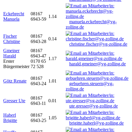
Eckebrecht
08167
1.14
Manuela
6943-59
manuela.eckebrecht@vg-
zolling.de
Fischer
08167
0.14
Christine
6943-28
christine.fischer@vg-zolling.de
Gmeiner
08167
Harald
6943-47
1.17
Erster
0170 65
harald.gmeiner@vg-zolling.de
Bürgermeister
72 528
08167
Götz Renate
1.01
6943-24
gebuehren.steuern@vg-
zolling.de
08167
Gresser Ute
0.01
6943-11
ute.gresser@vg-zolling.de
Haberl
08167
1.05
Brigitte
6943-25
brigitte.haberl@vg-zolling.de