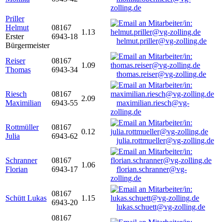
zolling.de
Priller
Helmut
08167
1.13
Erster
6943-18
helmut.priller@vg-zolling.de
Bürgermeister
Reiser
08167
1.09
Thomas
6943-34
thomas.reiser@vg-zolling.de
Riesch
08167
2.09
Maximilian
6943-55
maximilian.riesch@vg-
zolling.de
Rottmüller
08167
0.12
Julia
6943-62
julia.rottmueller@vg-zolling.de
Schranner
08167
1.06
Florian
6943-17
florian.schranner@vg-
zolling.de
08167
Schütt Lukas
1.15
6943-20
lukas.schuett@vg-zolling.de
08167