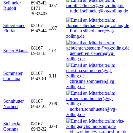
Sellmeier
6943-43
0.07
Rudolf
0171
rudolf.sellmeier@vg-zolling.de
3032403
Silberbauer
08167
1.07
Florian
6943-44
florian.silberbauer@vg-
zolling.de
08167
Soller Bianca
1.01
6943-33
gebuehren.steuern@vg-
zolling.de
Sommerer
08167
0.11
Christina
6943-61
christina.sommerer@vg-
zolling.de
Sonnhütter
08167
2.06
Norbert
6943-22
norbert.sonnhuetter@vg-
zolling.de
Steinecke
08167
0.03
Corinna
6943-32
vhs-zolling@vhs-moosburg.de