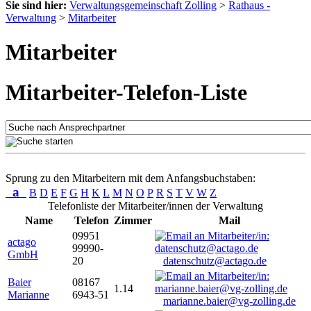
Sie sind hier:
Verwaltungsgemeinschaft Zolling
>
Rathaus -
Verwaltung
>
Mitarbeiter
Mitarbeiter
Mitarbeiter-Telefon-Liste
Sprung zu den Mitarbeitern mit dem Anfangsbuchstaben:
a
B
D
E
F
G
H
K
L
M
N
O
P
R
S
T
V
W
Z
Telefonliste der Mitarbeiter/innen der Verwaltung
Name
Telefon
Zimmer
Mail
09951
actago
99990-
GmbH
20
datenschutz@actago.de
Baier
08167
1.14
Marianne
6943-51
marianne.baier@vg-zolling.de