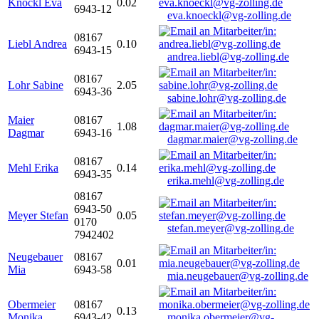
Knöckl Eva
0.02
6943-12
eva.knoeckl@vg-zolling.de
08167
Liebl Andrea
0.10
6943-15
andrea.liebl@vg-zolling.de
08167
Lohr Sabine
2.05
6943-36
sabine.lohr@vg-zolling.de
Maier
08167
1.08
Dagmar
6943-16
dagmar.maier@vg-zolling.de
08167
Mehl Erika
0.14
6943-35
erika.mehl@vg-zolling.de
08167
6943-50
Meyer Stefan
0.05
0170
stefan.meyer@vg-zolling.de
7942402
Neugebauer
08167
0.01
Mia
6943-58
mia.neugebauer@vg-zolling.de
Obermeier
08167
0.13
Monika
6943-42
monika.obermeier@vg-