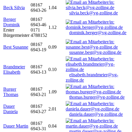
08167
Beck Silvia
1.04
6943-26
silvia.beck@vg-zolling.de
Berger
08167
Dominik
6943-46
1.12
Erster
0171
dominik.berger@vg-zolling.de
Bürgermeister
4788152
08167
Best Susanne
0.09
6943-19
susanne.best@vg-zolling.de
Brandmeier
08167
0.10
Elisabeth
6943-13
elisabeth.brandmeier@vg-
zolling.de
Burger
08167
1.09
Thomas
6943-21
thomas.burger@vg-zolling.de
Dauer
08167
2.01
Daniela
6943-27
daniela.dauer@vg-zolling.de
08167
Dauer Martin
0.04
6943-31
martin.dauer@vg-zolling.de