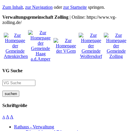
Zum Inhalt
,
zur Navigation
oder
zur Startseite
springen.
Verwaltungsgemeinschaft Zolling
| Online: https://www.vg-
zolling.de/
VG Suche
suchen
Schriftgröße
A
A
A
Rathaus - Verwaltung