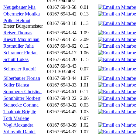
0170 7942402
Neugebauer Mia
08167 6943-58
0.01
Obermeier Monika
08167 6943-42
0.13
Priller Helmut
08167 6943-18
1.13
Erster Bürgermeister
Reiser Thomas
08167 6943-34
1.09
Riesch Maximilian
08167 6943-55
2.09
Rottmüller Julia
08167 6943-62
0.12
Schranner Florian
08167 6943-17
1.06
Schütt Lukas
08167 6943-20
1.15
08167 6943-43
Sellmeier Rudolf
0.07
0171 3032403
Silberbauer Florian
08167 6943-44
1.07
Soller Bianca
08167 6943-33
1.01
Sommerer Christina
08167 6943-61
0.11
Sonnhütter Norbert
08167 6943-22
2.06
Steinecke Corinna
08167 6943-32
0.03
Thalmair Brigitte
08167 6943-45
1.03
Toth Marlene
0.07
Vogl Alexandra
08167 6943-39
1.02
Vrhovnik Daniel
08167 6943-37
1.07