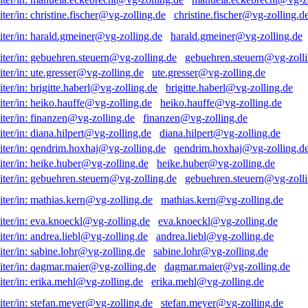
christine.fischer@vg-zolling.d
harald.gmeiner@vg-zolling.de
gebuehren.steuern@vg-zolli
ute.gresser@vg-zolling.de
brigitte.haberl@vg-zolling.de
heiko.hauffe@vg-zolling.de
finanzen@vg-zolling.de
diana.hilpert@vg-zolling.de
qendrim.hoxhaj@vg-zolling.d
heike.huber@vg-zolling.de
gebuehren.steuern@vg-zolli
mathias.kern@vg-zolling.de
eva.knoeckl@vg-zolling.de
andrea.liebl@vg-zolling.de
sabine.lohr@vg-zolling.de
dagmar.maier@vg-zolling.de
erika.mehl@vg-zolling.de
stefan.meyer@vg-zolling.de