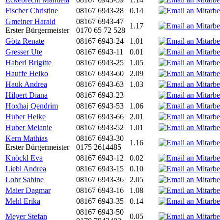
Fischer Christine
08167 6943-28
0.14
Gmeiner Harald
08167 6943-47
1.17
Erster Bürgermeister
0170 65 72 528
Götz Renate
08167 6943-24
1.01
Gresser Ute
08167 6943-11
0.01
Haberl Brigitte
08167 6943-25
1.05
Hauffe Heiko
08167 6943-60
2.09
Hauk Andrea
08167 6943-63
1.03
Hilpert Diana
08167 6943-23
Hoxhaj Qendrim
08167 6943-53
1.06
Huber Heike
08167 6943-66
2.01
Huber Melanie
08167 6943-52
1.01
Kern Mathias
08167 6943-30
1.16
Erster Bürgermeister
0175 2614485
Knöckl Eva
08167 6943-12
0.02
Liebl Andrea
08167 6943-15
0.10
Lohr Sabine
08167 6943-36
2.05
Maier Dagmar
08167 6943-16
1.08
Mehl Erika
08167 6943-35
0.14
08167 6943-50
Meyer Stefan
0.05