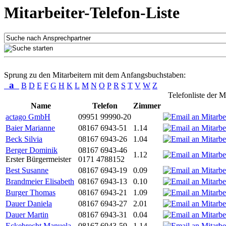
Mitarbeiter-Telefon-Liste
Sprung zu den Mitarbeitern mit dem Anfangsbuchstaben:
a
B
D
E
F
G
H
K
L
M
N
O
P
R
S
T
V
W
Z
Telefonliste der M
Name
Telefon
Zimmer
actago GmbH
09951 99990-20
Baier Marianne
08167 6943-51
1.14
Beck Silvia
08167 6943-26
1.04
Berger Dominik
08167 6943-46
1.12
Erster Bürgermeister
0171 4788152
Best Susanne
08167 6943-19
0.09
Brandmeier Elisabeth
08167 6943-13
0.10
Burger Thomas
08167 6943-21
1.09
Dauer Daniela
08167 6943-27
2.01
Dauer Martin
08167 6943-31
0.04
Eckebrecht Manuela
08167 6943-59
1.14