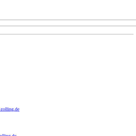
zolling.de
lling.de