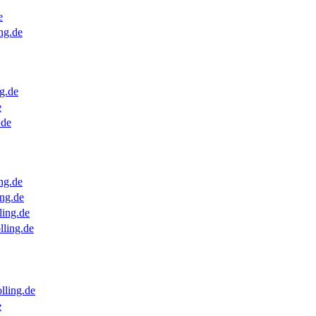
e
ng.de
g.de
e
.de
ng.de
ng.de
ling.de
lling.de
lling.de
e