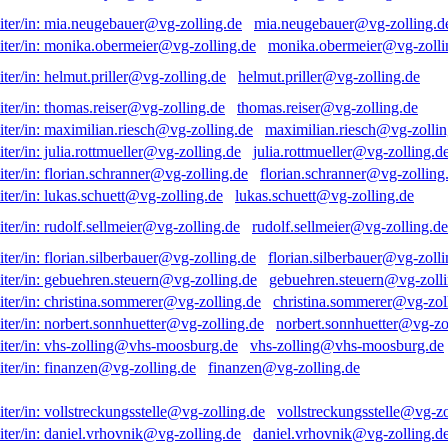
mia.neugebauer@vg-zolling.d
monika.obermeier@vg-zolli
helmut.priller@vg-zolling.de
thomas.reiser@vg-zolling.de
maximilian.riesch@vg-zollin
julia.rottmueller@vg-zolling.d
florian.schranner@vg-zolling
lukas.schuett@vg-zolling.de
rudolf.sellmeier@vg-zolling.de
florian.silberbauer@vg-zolli
gebuehren.steuern@vg-zolli
christina.sommerer@vg-zol
norbert.sonnhuetter@vg-zo
vhs-zolling@vhs-moosburg.de
finanzen@vg-zolling.de
vollstreckungsstelle@vg-zo
daniel.vrhovnik@vg-zolling.d