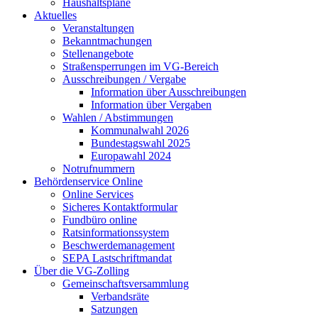
Haushaltspläne
Aktuelles
Veranstaltungen
Bekanntmachungen
Stellenangebote
Straßensperrungen im VG-Bereich
Ausschreibungen / Vergabe
Information über Ausschreibungen
Information über Vergaben
Wahlen / Abstimmungen
Kommunalwahl 2026
Bundestagswahl 2025
Europawahl 2024
Notrufnummern
Behördenservice Online
Online Services
Sicheres Kontaktformular
Fundbüro online
Ratsinformationssystem
Beschwerdemanagement
SEPA Lastschriftmandat
Über die VG-Zolling
Gemeinschaftsversammlung
Verbandsräte
Satzungen