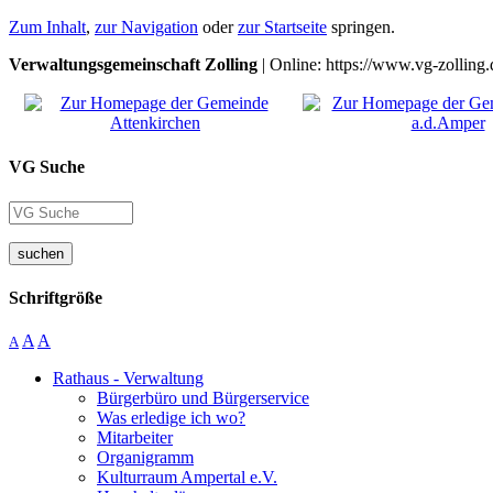
Zum Inhalt
,
zur Navigation
oder
zur Startseite
springen.
Verwaltungsgemeinschaft Zolling
| Online: https://www.vg-zolling.
VG Suche
suchen
Schriftgröße
A
A
A
Rathaus - Verwaltung
Bürgerbüro und Bürgerservice
Was erledige ich wo?
Mitarbeiter
Organigramm
Kulturraum Ampertal e.V.