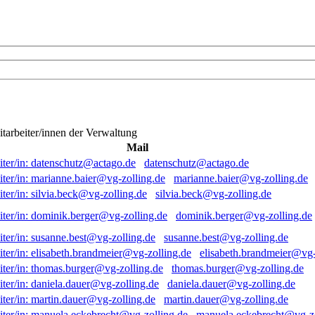
itarbeiter/innen der Verwaltung
Mail
datenschutz@actago.de
marianne.baier@vg-zolling.de
silvia.beck@vg-zolling.de
dominik.berger@vg-zolling.de
susanne.best@vg-zolling.de
elisabeth.brandmeier@vg-
thomas.burger@vg-zolling.de
daniela.dauer@vg-zolling.de
martin.dauer@vg-zolling.de
manuela.eckebrecht@vg-zo