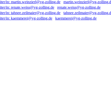
martin.weinzierl@vg-zolling.
renate.weiss@vg-zolling.de
tahnee.zeilmaier@vg-zolling.
kaemmerei@vg-zolling.de