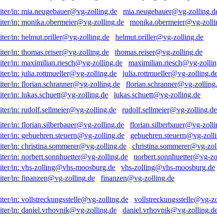
mia.neugebauer@vg-zolling.d
monika.obermeier@vg-zolli
helmut.priller@vg-zolling.de
thomas.reiser@vg-zolling.de
maximilian.riesch@vg-zollin
julia.rottmueller@vg-zolling.d
florian.schranner@vg-zolling
lukas.schuett@vg-zolling.de
rudolf.sellmeier@vg-zolling.de
florian.silberbauer@vg-zolli
gebuehren.steuern@vg-zolli
christina.sommerer@vg-zol
norbert.sonnhuetter@vg-zo
vhs-zolling@vhs-moosburg.de
finanzen@vg-zolling.de
vollstreckungsstelle@vg-zo
daniel.vrhovnik@vg-zolling.d