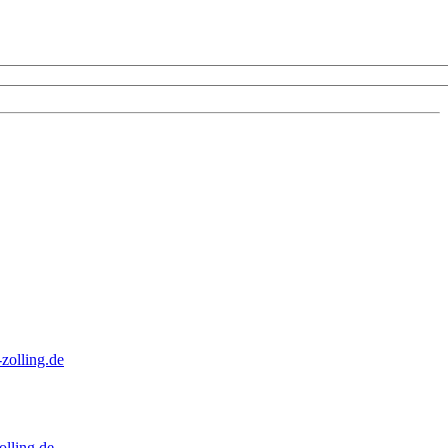
zolling.de
lling.de