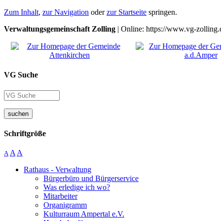
Zum Inhalt
,
zur Navigation
oder
zur Startseite
springen.
Verwaltungsgemeinschaft Zolling
| Online: https://www.vg-zolling.
VG Suche
suchen
Schriftgröße
A
A
A
Rathaus - Verwaltung
Bürgerbüro und Bürgerservice
Was erledige ich wo?
Mitarbeiter
Organigramm
Kulturraum Ampertal e.V.