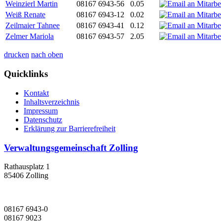
Weinzierl Martin
08167 6943-56
0.05
Weiß Renate
08167 6943-12
0.02
Zeilmaier Tahnee
08167 6943-41
0.12
Zelmer Mariola
08167 6943-57
2.05
drucken
nach oben
Quicklinks
Kontakt
Inhaltsverzeichnis
Impressum
Datenschutz
Erklärung zur Barrierefreiheit
Verwaltungsgemeinschaft Zolling
Rathausplatz 1
85406 Zolling
08167 6943-0
08167 9023