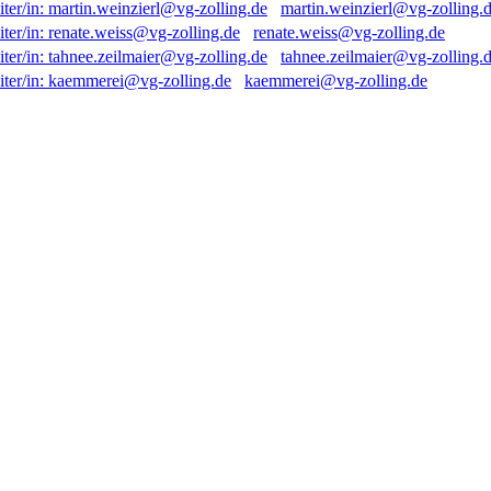
martin.weinzierl@vg-zolling.
renate.weiss@vg-zolling.de
tahnee.zeilmaier@vg-zolling.
kaemmerei@vg-zolling.de