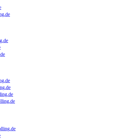
e
ng.de
g.de
e
.de
ng.de
ng.de
ling.de
lling.de
lling.de
e