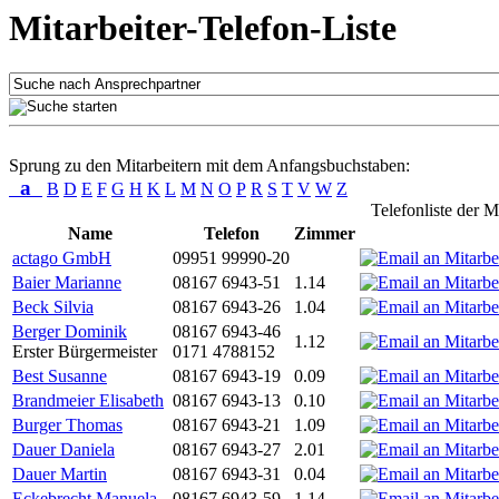
Mitarbeiter-Telefon-Liste
Sprung zu den Mitarbeitern mit dem Anfangsbuchstaben:
a
B
D
E
F
G
H
K
L
M
N
O
P
R
S
T
V
W
Z
Telefonliste der M
Name
Telefon
Zimmer
actago GmbH
09951 99990-20
Baier Marianne
08167 6943-51
1.14
Beck Silvia
08167 6943-26
1.04
Berger Dominik
08167 6943-46
1.12
Erster Bürgermeister
0171 4788152
Best Susanne
08167 6943-19
0.09
Brandmeier Elisabeth
08167 6943-13
0.10
Burger Thomas
08167 6943-21
1.09
Dauer Daniela
08167 6943-27
2.01
Dauer Martin
08167 6943-31
0.04
Eckebrecht Manuela
08167 6943-59
1.14