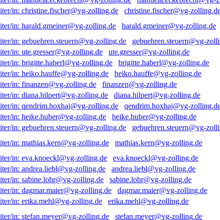
christine.fischer@vg-zolling.d
harald.gmeiner@vg-zolling.de
gebuehren.steuern@vg-zolli
ute.gresser@vg-zolling.de
brigitte.haberl@vg-zolling.de
heiko.hauffe@vg-zolling.de
finanzen@vg-zolling.de
diana.hilpert@vg-zolling.de
qendrim.hoxhaj@vg-zolling.d
heike.huber@vg-zolling.de
gebuehren.steuern@vg-zolli
mathias.kern@vg-zolling.de
eva.knoeckl@vg-zolling.de
andrea.liebl@vg-zolling.de
sabine.lohr@vg-zolling.de
dagmar.maier@vg-zolling.de
erika.mehl@vg-zolling.de
stefan.meyer@vg-zolling.de