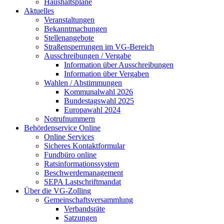
Haushaltspläne
Aktuelles
Veranstaltungen
Bekanntmachungen
Stellenangebote
Straßensperrungen im VG-Bereich
Ausschreibungen / Vergabe
Information über Ausschreibungen
Information über Vergaben
Wahlen / Abstimmungen
Kommunalwahl 2026
Bundestagswahl 2025
Europawahl 2024
Notrufnummern
Behördenservice Online
Online Services
Sicheres Kontaktformular
Fundbüro online
Ratsinformationssystem
Beschwerdemanagement
SEPA Lastschriftmandat
Über die VG-Zolling
Gemeinschaftsversammlung
Verbandsräte
Satzungen