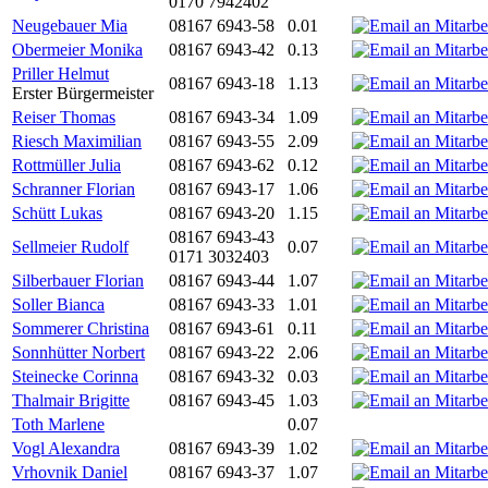
0170 7942402
Neugebauer Mia
08167 6943-58
0.01
Obermeier Monika
08167 6943-42
0.13
Priller Helmut
08167 6943-18
1.13
Erster Bürgermeister
Reiser Thomas
08167 6943-34
1.09
Riesch Maximilian
08167 6943-55
2.09
Rottmüller Julia
08167 6943-62
0.12
Schranner Florian
08167 6943-17
1.06
Schütt Lukas
08167 6943-20
1.15
08167 6943-43
Sellmeier Rudolf
0.07
0171 3032403
Silberbauer Florian
08167 6943-44
1.07
Soller Bianca
08167 6943-33
1.01
Sommerer Christina
08167 6943-61
0.11
Sonnhütter Norbert
08167 6943-22
2.06
Steinecke Corinna
08167 6943-32
0.03
Thalmair Brigitte
08167 6943-45
1.03
Toth Marlene
0.07
Vogl Alexandra
08167 6943-39
1.02
Vrhovnik Daniel
08167 6943-37
1.07