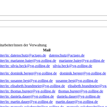
itarbeiter/innen der Verwaltung
Mail
datenschutz@actago.de
marianne.baier@vg-zolling.de
silvia.beck@vg-zolling.de
dominik.berger@vg-zolling.de
susanne.best@vg-zolling.de
elisabeth.brandmeier@vg-
thomas.burger@vg-zolling.de
daniela.dauer@vg-zolling.de
martin.dauer@vg-zolling.de
manuela.eckebrecht@vg-zo