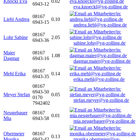
Knöckl Eva
0.02
6943-12
eva.knoeckl@vg-zolling.de
08167
Liebl Andrea
0.10
6943-15
andrea.liebl@vg-zolling.de
08167
Lohr Sabine
2.05
6943-36
sabine.lohr@vg-zolling.de
Maier
08167
1.08
Dagmar
6943-16
dagmar.maier@vg-zolling.de
08167
Mehl Erika
0.14
6943-35
erika.mehl@vg-zolling.de
08167
6943-50
Meyer Stefan
0.05
0170
stefan.meyer@vg-zolling.de
7942402
Neugebauer
08167
0.01
Mia
6943-58
mia.neugebauer@vg-zolling.de
Obermeier
08167
0.13
Monika
6943-42
monika.obermeier@vg-