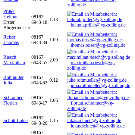
zolling.de
Priller
Helmut
08167
1.13
Erster
6943-18
helmut.priller@vg-zolling.de
Bürgermeister
Reiser
08167
1.09
Thomas
6943-34
thomas.reiser@vg-zolling.de
Riesch
08167
2.09
Maximilian
6943-55
maximilian.riesch@vg-
zolling.de
Rottmüller
08167
0.12
Julia
6943-62
julia.rottmueller@vg-zolling.de
Schranner
08167
1.06
Florian
6943-17
florian.schranner@vg-
zolling.de
08167
Schütt Lukas
1.15
6943-20
lukas.schuett@vg-zolling.de
08167