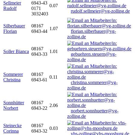
Sellmeier
6943-43
0.07
Rudolf
0171
rudolf.sellmeier@vg-zolling.de
3032403
Silberbauer
08167
1.07
Florian
6943-44
florian.silberbauer@vg-
zolling.de
08167
Soller Bianca
1.01
6943-33
gebuehren.steuern@vg-
zolling.de
Sommerer
08167
0.11
Christina
6943-61
christina.sommerer@vg-
zolling.de
Sonnhütter
08167
2.06
Norbert
6943-22
norbert.sonnhuetter@vg-
zolling.de
Steinecke
08167
0.03
Corinna
6943-32
vhs-zolling@vhs-moosburg.de