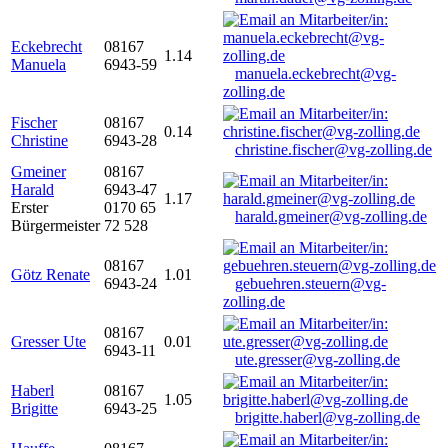
Eckebrecht
08167
1.14
Manuela
6943-59
manuela.eckebrecht@vg-
zolling.de
Fischer
08167
0.14
Christine
6943-28
christine.fischer@vg-zolling.de
Gmeiner
08167
Harald
6943-47
1.17
Erster
0170 65
harald.gmeiner@vg-zolling.de
Bürgermeister
72 528
08167
Götz Renate
1.01
6943-24
gebuehren.steuern@vg-
zolling.de
08167
Gresser Ute
0.01
6943-11
ute.gresser@vg-zolling.de
Haberl
08167
1.05
Brigitte
6943-25
brigitte.haberl@vg-zolling.de