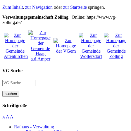
Zum Inhalt
,
zur Navigation
oder
zur Startseite
springen.
Verwaltungsgemeinschaft Zolling
| Online: https://www.vg-
zolling.de/
VG Suche
suchen
Schriftgröße
A
A
A
Rathaus - Verwaltung