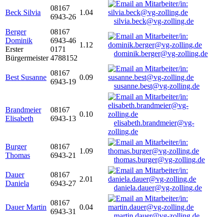
08167
Beck Silvia
1.04
6943-26
silvia.beck@vg-zolling.de
Berger
08167
Dominik
6943-46
1.12
Erster
0171
dominik.berger@vg-zolling.de
Bürgermeister
4788152
08167
Best Susanne
0.09
6943-19
susanne.best@vg-zolling.de
Brandmeier
08167
0.10
Elisabeth
6943-13
elisabeth.brandmeier@vg-
zolling.de
Burger
08167
1.09
Thomas
6943-21
thomas.burger@vg-zolling.de
Dauer
08167
2.01
Daniela
6943-27
daniela.dauer@vg-zolling.de
08167
Dauer Martin
0.04
6943-31
martin.dauer@vg-zolling.de