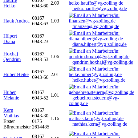
Hauffe
08167
2.09
Heiko
6943-60
heiko.hauffe@vg-zolling.de
08167
Hauk Andrea
1.03
6943-63
finanzen@vg-zolling.de
Hilpert
08167
Diana
6943-23
diana.hilpert@vg-zolling.de
Hoxhaj
08167
1.06
Qendrim
6943-53
qendrim.hoxhaj@vg-zolling.de
08167
Huber Heike
2.01
6943-66
heike.huber@vg-zolling.de
Huber
08167
1.01
Melanie
6943-52
gebuehren.steuern@vg-
zolling.de
Kern
08167
Mathias
6943-30
1.16
Erster
0175
mathias.kern@vg-zolling.de
Bürgermeister
2614485
08167