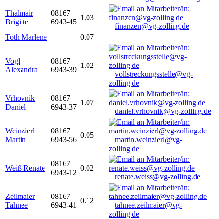
Thalmair
08167
1.03
Brigitte
6943-45
finanzen@vg-zolling.de
Toth Marlene
0.07
Vogl
08167
1.02
Alexandra
6943-39
vollstreckungsstelle@vg-
zolling.de
Vrhovnik
08167
1.07
Daniel
6943-37
daniel.vrhovnik@vg-zolling.de
Weinzierl
08167
0.05
Martin
6943-56
martin.weinzierl@vg-
zolling.de
08167
Weiß Renate
0.02
6943-12
renate.weiss@vg-zolling.de
Zeilmaier
08167
0.12
Tahnee
6943-41
tahnee.zeilmaier@vg-
zolling.de