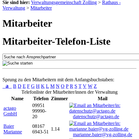
Sie sind hier:
Verwaltungsgemeinschaft Zolling
>
Rathaus -
Verwaltung
>
Mitarbeiter
Mitarbeiter
Mitarbeiter-Telefon-Liste
Sprung zu den Mitarbeitern mit dem Anfangsbuchstaben:
a
B
D
E
F
G
H
K
L
M
N
O
P
R
S
T
V
W
Z
Telefonliste der Mitarbeiter/innen der Verwaltung
Name
Telefon
Zimmer
Mail
09951
actago
99990-
GmbH
20
datenschutz@actago.de
Baier
08167
1.14
Marianne
6943-51
marianne.baier@vg-zolling.de