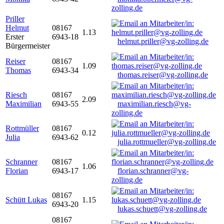
zolling.de
Priller
Helmut
08167
1.13
Erster
6943-18
helmut.priller@vg-zolling.de
Bürgermeister
Reiser
08167
1.09
Thomas
6943-34
thomas.reiser@vg-zolling.de
Riesch
08167
2.09
Maximilian
6943-55
maximilian.riesch@vg-
zolling.de
Rottmüller
08167
0.12
Julia
6943-62
julia.rottmueller@vg-zolling.de
Schranner
08167
1.06
Florian
6943-17
florian.schranner@vg-
zolling.de
08167
Schütt Lukas
1.15
6943-20
lukas.schuett@vg-zolling.de
08167