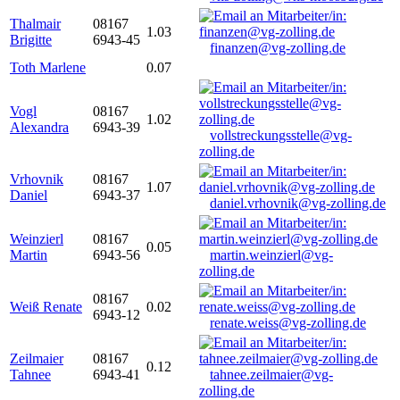
Thalmair
08167
1.03
Brigitte
6943-45
finanzen@vg-zolling.de
Toth Marlene
0.07
Vogl
08167
1.02
Alexandra
6943-39
vollstreckungsstelle@vg-
zolling.de
Vrhovnik
08167
1.07
Daniel
6943-37
daniel.vrhovnik@vg-zolling.de
Weinzierl
08167
0.05
Martin
6943-56
martin.weinzierl@vg-
zolling.de
08167
Weiß Renate
0.02
6943-12
renate.weiss@vg-zolling.de
Zeilmaier
08167
0.12
Tahnee
6943-41
tahnee.zeilmaier@vg-
zolling.de