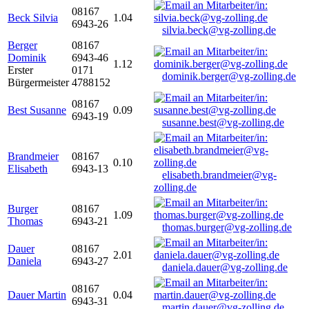
08167
Beck Silvia
1.04
6943-26
silvia.beck@vg-zolling.de
Berger
08167
Dominik
6943-46
1.12
Erster
0171
dominik.berger@vg-zolling.de
Bürgermeister
4788152
08167
Best Susanne
0.09
6943-19
susanne.best@vg-zolling.de
Brandmeier
08167
0.10
Elisabeth
6943-13
elisabeth.brandmeier@vg-
zolling.de
Burger
08167
1.09
Thomas
6943-21
thomas.burger@vg-zolling.de
Dauer
08167
2.01
Daniela
6943-27
daniela.dauer@vg-zolling.de
08167
Dauer Martin
0.04
6943-31
martin.dauer@vg-zolling.de