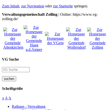
Zum Inhalt
,
zur Navigation
oder
zur Startseite
springen.
Verwaltungsgemeinschaft Zolling
| Online: https://www.vg-
zolling.de/
VG Suche
suchen
Schriftgröße
A
A
A
Rathaus - Verwaltung