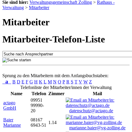
Sie sind hier:
Verwaltungsgemeinschaft Zolling
>
Rathaus -
Verwaltung
>
Mitarbeiter
Mitarbeiter
Mitarbeiter-Telefon-Liste
Sprung zu den Mitarbeitern mit dem Anfangsbuchstaben:
a
B
D
E
F
G
H
K
L
M
N
O
P
R
S
T
V
W
Z
Telefonliste der Mitarbeiter/innen der Verwaltung
Name
Telefon
Zimmer
Mail
09951
actago
99990-
GmbH
20
datenschutz@actago.de
Baier
08167
1.14
Marianne
6943-51
marianne.baier@vg-zolling.de