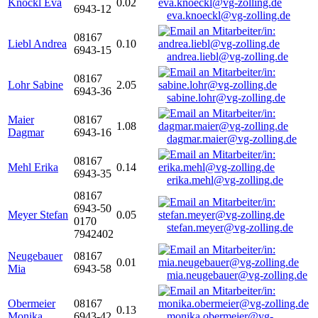
Knöckl Eva
0.02
6943-12
eva.knoeckl@vg-zolling.de
08167
Liebl Andrea
0.10
6943-15
andrea.liebl@vg-zolling.de
08167
Lohr Sabine
2.05
6943-36
sabine.lohr@vg-zolling.de
Maier
08167
1.08
Dagmar
6943-16
dagmar.maier@vg-zolling.de
08167
Mehl Erika
0.14
6943-35
erika.mehl@vg-zolling.de
08167
6943-50
Meyer Stefan
0.05
0170
stefan.meyer@vg-zolling.de
7942402
Neugebauer
08167
0.01
Mia
6943-58
mia.neugebauer@vg-zolling.de
Obermeier
08167
0.13
Monika
6943-42
monika.obermeier@vg-