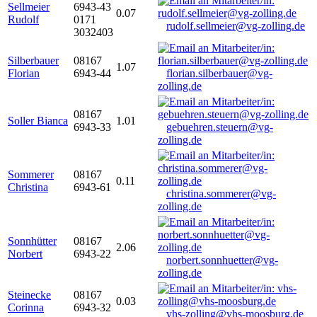
Sellmeier
6943-43
0.07
Rudolf
0171
rudolf.sellmeier@vg-zolling.de
3032403
Silberbauer
08167
1.07
Florian
6943-44
florian.silberbauer@vg-
zolling.de
08167
Soller Bianca
1.01
6943-33
gebuehren.steuern@vg-
zolling.de
Sommerer
08167
0.11
Christina
6943-61
christina.sommerer@vg-
zolling.de
Sonnhütter
08167
2.06
Norbert
6943-22
norbert.sonnhuetter@vg-
zolling.de
Steinecke
08167
0.03
Corinna
6943-32
vhs-zolling@vhs-moosburg.de