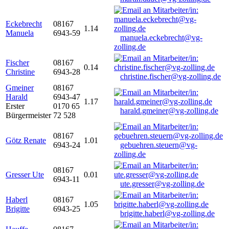
Eckebrecht
08167
1.14
Manuela
6943-59
manuela.eckebrecht@vg-
zolling.de
Fischer
08167
0.14
Christine
6943-28
christine.fischer@vg-zolling.de
Gmeiner
08167
Harald
6943-47
1.17
Erster
0170 65
harald.gmeiner@vg-zolling.de
Bürgermeister
72 528
08167
Götz Renate
1.01
6943-24
gebuehren.steuern@vg-
zolling.de
08167
Gresser Ute
0.01
6943-11
ute.gresser@vg-zolling.de
Haberl
08167
1.05
Brigitte
6943-25
brigitte.haberl@vg-zolling.de