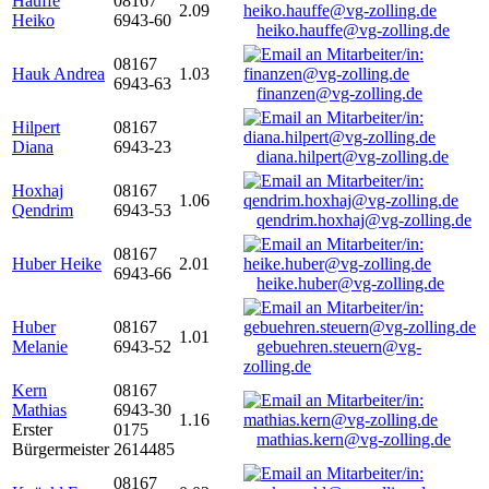
Hauffe
08167
2.09
Heiko
6943-60
heiko.hauffe@vg-zolling.de
08167
Hauk Andrea
1.03
6943-63
finanzen@vg-zolling.de
Hilpert
08167
Diana
6943-23
diana.hilpert@vg-zolling.de
Hoxhaj
08167
1.06
Qendrim
6943-53
qendrim.hoxhaj@vg-zolling.de
08167
Huber Heike
2.01
6943-66
heike.huber@vg-zolling.de
Huber
08167
1.01
Melanie
6943-52
gebuehren.steuern@vg-
zolling.de
Kern
08167
Mathias
6943-30
1.16
Erster
0175
mathias.kern@vg-zolling.de
Bürgermeister
2614485
08167