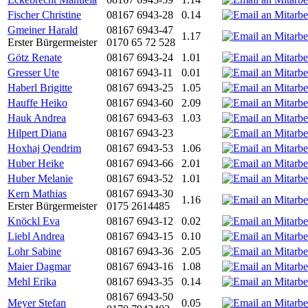
Fischer Christine
08167 6943-28
0.14
Gmeiner Harald
08167 6943-47
1.17
Erster Bürgermeister
0170 65 72 528
Götz Renate
08167 6943-24
1.01
Gresser Ute
08167 6943-11
0.01
Haberl Brigitte
08167 6943-25
1.05
Hauffe Heiko
08167 6943-60
2.09
Hauk Andrea
08167 6943-63
1.03
Hilpert Diana
08167 6943-23
Hoxhaj Qendrim
08167 6943-53
1.06
Huber Heike
08167 6943-66
2.01
Huber Melanie
08167 6943-52
1.01
Kern Mathias
08167 6943-30
1.16
Erster Bürgermeister
0175 2614485
Knöckl Eva
08167 6943-12
0.02
Liebl Andrea
08167 6943-15
0.10
Lohr Sabine
08167 6943-36
2.05
Maier Dagmar
08167 6943-16
1.08
Mehl Erika
08167 6943-35
0.14
08167 6943-50
Meyer Stefan
0.05