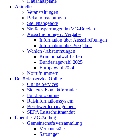
Haushaltspläne
Aktuelles
Veranstaltungen
Bekanntmachungen
Stellenangebote
Straßensperrungen im VG-Bereich
Ausschreibungen / Vergabe
Information über Ausschreibungen
Information über Vergaben
Wahlen / Abstimmungen
Kommunalwahl 2026
Bundestagswahl 2025
Europawahl 2024
Notrufnummern
Behördenservice Online
Online Services
Sicheres Kontaktformular
Fundbüro online
Ratsinformationssystem
Beschwerdemanagement
SEPA Lastschriftmandat
Über die VG-Zolling
Gemeinschaftsversammlung
Verbandsräte
Satzungen