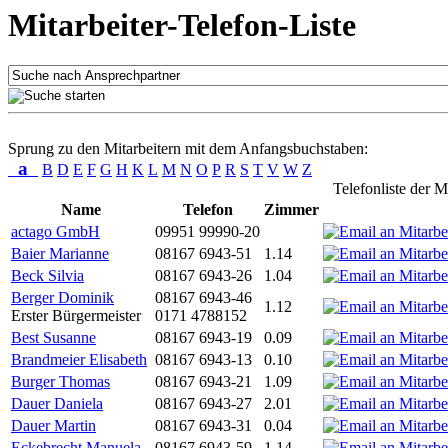
Mitarbeiter-Telefon-Liste
Sprung zu den Mitarbeitern mit dem Anfangsbuchstaben:
a
B
D
E
F
G
H
K
L
M
N
O
P
R
S
T
V
W
Z
Telefonliste der M
Name
Telefon
Zimmer
actago GmbH
09951 99990-20
Baier Marianne
08167 6943-51
1.14
Beck Silvia
08167 6943-26
1.04
Berger Dominik
08167 6943-46
1.12
Erster Bürgermeister
0171 4788152
Best Susanne
08167 6943-19
0.09
Brandmeier Elisabeth
08167 6943-13
0.10
Burger Thomas
08167 6943-21
1.09
Dauer Daniela
08167 6943-27
2.01
Dauer Martin
08167 6943-31
0.04
Eckebrecht Manuela
08167 6943-59
1.14