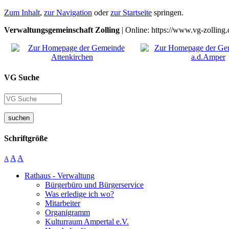
Zum Inhalt
,
zur Navigation
oder
zur Startseite
springen.
Verwaltungsgemeinschaft Zolling
| Online: https://www.vg-zolling.
VG Suche
suchen
Schriftgröße
A
A
A
Rathaus - Verwaltung
Bürgerbüro und Bürgerservice
Was erledige ich wo?
Mitarbeiter
Organigramm
Kulturraum Ampertal e.V.