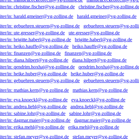
christine.fischer@vg-zolling.d
harald.gmeiner@vg-zolling.de
gebuehren.steuern@vg-zolli
ute.gresser@vg-zolling.de
brigitte.haberl@vg-zolling.de
heiko.hauffe@vg-zolling.de
finanzen@vg-zolling.de
diana.hilpert@vg-zolling.de
qendrim.hoxhaj@vg-zolling.d
heike.huber@vg-zolling.de
gebuehren.steuern@vg-zolli
mathias.kern@vg-zolling.de
eva.knoeckl@vg-zolling.de
andrea.liebl@vg-zolling.de
sabine.lohr@vg-zolling.de
dagmar.maier@vg-zolling.de
erika.mehl@vg-zolling.de
stefan.meyer@vg-zolling.de