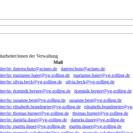
itarbeiter/innen der Verwaltung
Mail
datenschutz@actago.de
marianne.baier@vg-zolling.de
silvia.beck@vg-zolling.de
dominik.berger@vg-zolling.de
susanne.best@vg-zolling.de
elisabeth.brandmeier@vg-
thomas.burger@vg-zolling.de
daniela.dauer@vg-zolling.de
martin.dauer@vg-zolling.de
manuela.eckebrecht@vg-zo