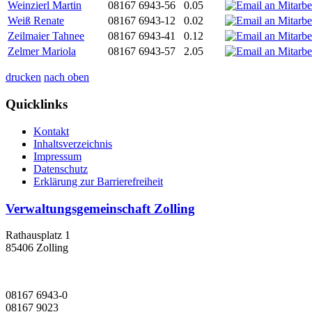
Weinzierl Martin
08167 6943-56
0.05
Weiß Renate
08167 6943-12
0.02
Zeilmaier Tahnee
08167 6943-41
0.12
Zelmer Mariola
08167 6943-57
2.05
drucken
nach oben
Quicklinks
Kontakt
Inhaltsverzeichnis
Impressum
Datenschutz
Erklärung zur Barrierefreiheit
Verwaltungsgemeinschaft Zolling
Rathausplatz 1
85406 Zolling
08167 6943-0
08167 9023