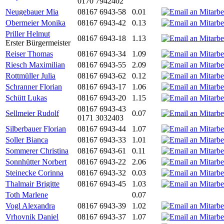
0170 7942402
Neugebauer Mia
08167 6943-58
0.01
Obermeier Monika
08167 6943-42
0.13
Priller Helmut
08167 6943-18
1.13
Erster Bürgermeister
Reiser Thomas
08167 6943-34
1.09
Riesch Maximilian
08167 6943-55
2.09
Rottmüller Julia
08167 6943-62
0.12
Schranner Florian
08167 6943-17
1.06
Schütt Lukas
08167 6943-20
1.15
08167 6943-43
Sellmeier Rudolf
0.07
0171 3032403
Silberbauer Florian
08167 6943-44
1.07
Soller Bianca
08167 6943-33
1.01
Sommerer Christina
08167 6943-61
0.11
Sonnhütter Norbert
08167 6943-22
2.06
Steinecke Corinna
08167 6943-32
0.03
Thalmair Brigitte
08167 6943-45
1.03
Toth Marlene
0.07
Vogl Alexandra
08167 6943-39
1.02
Vrhovnik Daniel
08167 6943-37
1.07