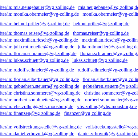
mia.neugebauer@vg-zolling.d
monika.obermeier@vg-zolli
helmut.priller@vg-zolling.de
thomas.reiser@vg-zolling.de
maximilian.riesch@vg-zollin
julia.rottmueller@vg-zolling.d
florian.schranner@vg-zolling
lukas.schuett@vg-zolling.de
rudolf.sellmeier@vg-zolling.de
florian.silberbauer@vg-zolli
gebuehren.steuern@vg-zolli
christina.sommerer@vg-zol
norbert.sonnhuetter@vg-zo
vhs-zolling@vhs-moosburg.de
finanzen@vg-zolling.de
vollstreckungsstelle@vg-zo
daniel.vrhovnik@vg-zolling.d