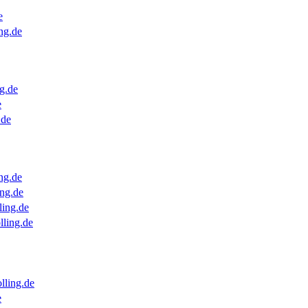
e
ng.de
g.de
e
.de
ng.de
ng.de
ling.de
lling.de
lling.de
e