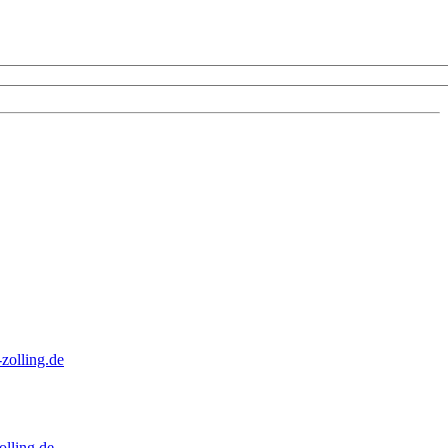
zolling.de
lling.de