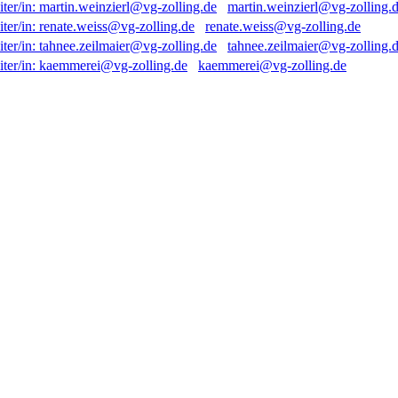
martin.weinzierl@vg-zolling.
renate.weiss@vg-zolling.de
tahnee.zeilmaier@vg-zolling.
kaemmerei@vg-zolling.de