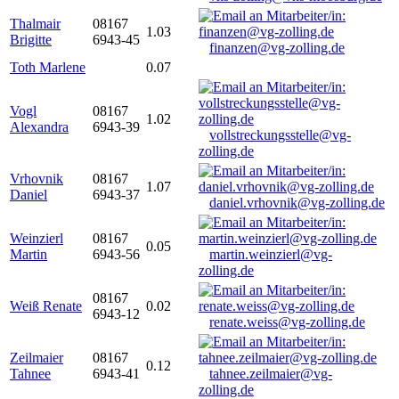
Thalmair
08167
1.03
Brigitte
6943-45
finanzen@vg-zolling.de
Toth Marlene
0.07
Vogl
08167
1.02
Alexandra
6943-39
vollstreckungsstelle@vg-
zolling.de
Vrhovnik
08167
1.07
Daniel
6943-37
daniel.vrhovnik@vg-zolling.de
Weinzierl
08167
0.05
Martin
6943-56
martin.weinzierl@vg-
zolling.de
08167
Weiß Renate
0.02
6943-12
renate.weiss@vg-zolling.de
Zeilmaier
08167
0.12
Tahnee
6943-41
tahnee.zeilmaier@vg-
zolling.de