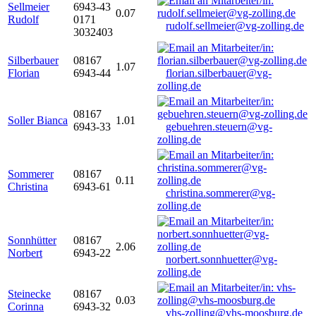
Sellmeier
6943-43
0.07
Rudolf
0171
rudolf.sellmeier@vg-zolling.de
3032403
Silberbauer
08167
1.07
Florian
6943-44
florian.silberbauer@vg-
zolling.de
08167
Soller Bianca
1.01
6943-33
gebuehren.steuern@vg-
zolling.de
Sommerer
08167
0.11
Christina
6943-61
christina.sommerer@vg-
zolling.de
Sonnhütter
08167
2.06
Norbert
6943-22
norbert.sonnhuetter@vg-
zolling.de
Steinecke
08167
0.03
Corinna
6943-32
vhs-zolling@vhs-moosburg.de