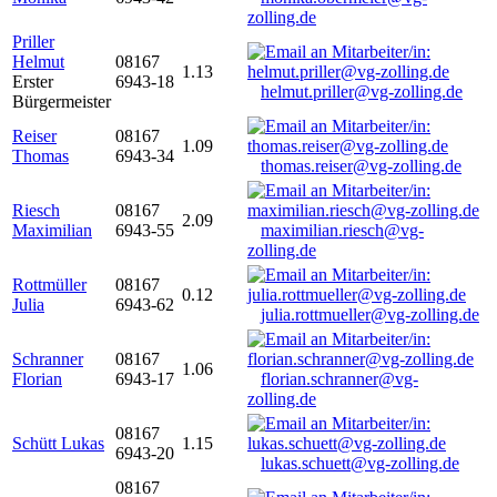
zolling.de
Priller
Helmut
08167
1.13
Erster
6943-18
helmut.priller@vg-zolling.de
Bürgermeister
Reiser
08167
1.09
Thomas
6943-34
thomas.reiser@vg-zolling.de
Riesch
08167
2.09
Maximilian
6943-55
maximilian.riesch@vg-
zolling.de
Rottmüller
08167
0.12
Julia
6943-62
julia.rottmueller@vg-zolling.de
Schranner
08167
1.06
Florian
6943-17
florian.schranner@vg-
zolling.de
08167
Schütt Lukas
1.15
6943-20
lukas.schuett@vg-zolling.de
08167