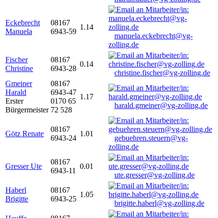
Eckebrecht
08167
1.14
Manuela
6943-59
manuela.eckebrecht@vg-
zolling.de
Fischer
08167
0.14
Christine
6943-28
christine.fischer@vg-zolling.de
Gmeiner
08167
Harald
6943-47
1.17
Erster
0170 65
harald.gmeiner@vg-zolling.de
Bürgermeister
72 528
08167
Götz Renate
1.01
6943-24
gebuehren.steuern@vg-
zolling.de
08167
Gresser Ute
0.01
6943-11
ute.gresser@vg-zolling.de
Haberl
08167
1.05
Brigitte
6943-25
brigitte.haberl@vg-zolling.de