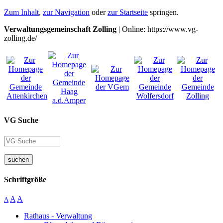
Zum Inhalt
,
zur Navigation
oder
zur Startseite
springen.
Verwaltungsgemeinschaft Zolling
| Online: https://www.vg-
zolling.de/
VG Suche
suchen
Schriftgröße
A
A
A
Rathaus - Verwaltung