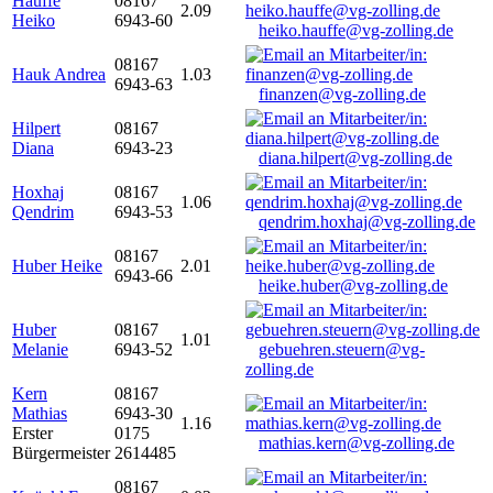
Hauffe
08167
2.09
Heiko
6943-60
heiko.hauffe@vg-zolling.de
08167
Hauk Andrea
1.03
6943-63
finanzen@vg-zolling.de
Hilpert
08167
Diana
6943-23
diana.hilpert@vg-zolling.de
Hoxhaj
08167
1.06
Qendrim
6943-53
qendrim.hoxhaj@vg-zolling.de
08167
Huber Heike
2.01
6943-66
heike.huber@vg-zolling.de
Huber
08167
1.01
Melanie
6943-52
gebuehren.steuern@vg-
zolling.de
Kern
08167
Mathias
6943-30
1.16
Erster
0175
mathias.kern@vg-zolling.de
Bürgermeister
2614485
08167