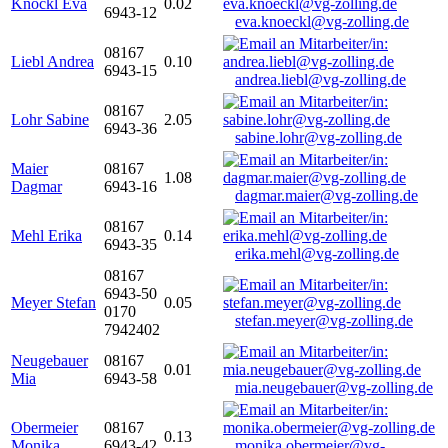
Knöckl Eva
0.02
6943-12
eva.knoeckl@vg-zolling.de
08167
Liebl Andrea
0.10
6943-15
andrea.liebl@vg-zolling.de
08167
Lohr Sabine
2.05
6943-36
sabine.lohr@vg-zolling.de
Maier
08167
1.08
Dagmar
6943-16
dagmar.maier@vg-zolling.de
08167
Mehl Erika
0.14
6943-35
erika.mehl@vg-zolling.de
08167
6943-50
Meyer Stefan
0.05
0170
stefan.meyer@vg-zolling.de
7942402
Neugebauer
08167
0.01
Mia
6943-58
mia.neugebauer@vg-zolling.de
Obermeier
08167
0.13
Monika
6943-42
monika.obermeier@vg-