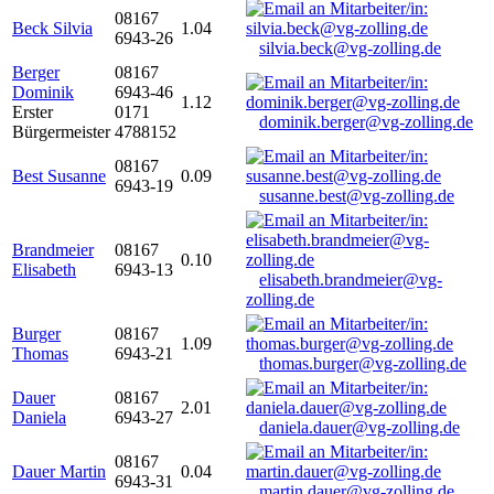
08167
Beck Silvia
1.04
6943-26
silvia.beck@vg-zolling.de
Berger
08167
Dominik
6943-46
1.12
Erster
0171
dominik.berger@vg-zolling.de
Bürgermeister
4788152
08167
Best Susanne
0.09
6943-19
susanne.best@vg-zolling.de
Brandmeier
08167
0.10
Elisabeth
6943-13
elisabeth.brandmeier@vg-
zolling.de
Burger
08167
1.09
Thomas
6943-21
thomas.burger@vg-zolling.de
Dauer
08167
2.01
Daniela
6943-27
daniela.dauer@vg-zolling.de
08167
Dauer Martin
0.04
6943-31
martin.dauer@vg-zolling.de