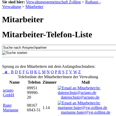
Sie sind hier:
Verwaltungsgemeinschaft Zolling
>
Rathaus -
Verwaltung
>
Mitarbeiter
Mitarbeiter
Mitarbeiter-Telefon-Liste
Sprung zu den Mitarbeitern mit dem Anfangsbuchstaben:
a
B
D
E
F
G
H
K
L
M
N
O
P
R
S
T
V
W
Z
Telefonliste der Mitarbeiter/innen der Verwaltung
Name
Telefon
Zimmer
Mail
09951
actago
99990-
GmbH
20
datenschutz@actago.de
Baier
08167
1.14
Marianne
6943-51
marianne.baier@vg-zolling.de