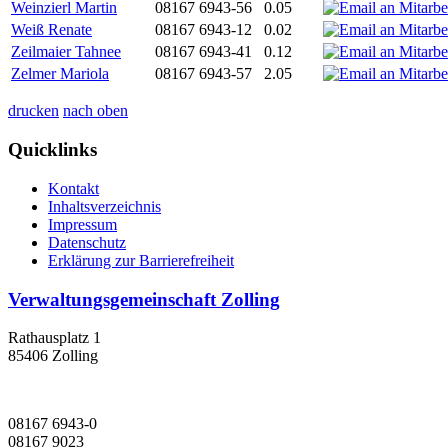
Weinzierl Martin
08167 6943-56
0.05
Weiß Renate
08167 6943-12
0.02
Zeilmaier Tahnee
08167 6943-41
0.12
Zelmer Mariola
08167 6943-57
2.05
drucken
nach oben
Quicklinks
Kontakt
Inhaltsverzeichnis
Impressum
Datenschutz
Erklärung zur Barrierefreiheit
Verwaltungsgemeinschaft Zolling
Rathausplatz 1
85406 Zolling
08167 6943-0
08167 9023