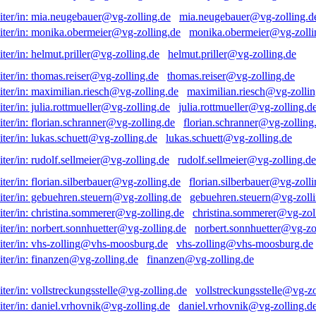
mia.neugebauer@vg-zolling.d
monika.obermeier@vg-zolli
helmut.priller@vg-zolling.de
thomas.reiser@vg-zolling.de
maximilian.riesch@vg-zollin
julia.rottmueller@vg-zolling.d
florian.schranner@vg-zolling
lukas.schuett@vg-zolling.de
rudolf.sellmeier@vg-zolling.de
florian.silberbauer@vg-zolli
gebuehren.steuern@vg-zolli
christina.sommerer@vg-zol
norbert.sonnhuetter@vg-zo
vhs-zolling@vhs-moosburg.de
finanzen@vg-zolling.de
vollstreckungsstelle@vg-zo
daniel.vrhovnik@vg-zolling.d