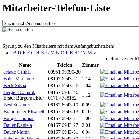
Mitarbeiter-Telefon-Liste
Sprung zu den Mitarbeitern mit dem Anfangsbuchstaben:
a
B
D
E
F
G
H
K
L
M
N
O
P
R
S
T
V
W
Z
Telefonliste der M
Name
Telefon
Zimmer
actago GmbH
09951 99990-20
Baier Marianne
08167 6943-51
1.14
Beck Silvia
08167 6943-26
1.04
Berger Dominik
08167 6943-46
1.12
Erster Bürgermeister
0171 4788152
Best Susanne
08167 6943-19
0.09
Brandmeier Elisabeth
08167 6943-13
0.10
Burger Thomas
08167 6943-21
1.09
Dauer Daniela
08167 6943-27
2.01
Dauer Martin
08167 6943-31
0.04
Eckebrecht Manuela
08167 6943-59
1.14