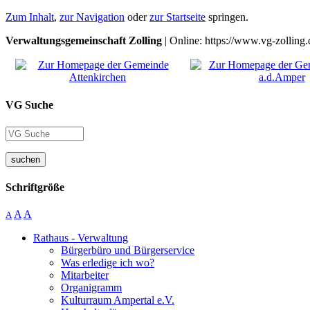
Zum Inhalt
,
zur Navigation
oder
zur Startseite
springen.
Verwaltungsgemeinschaft Zolling
| Online: https://www.vg-zolling.
VG Suche
suchen
Schriftgröße
A
A
A
Rathaus - Verwaltung
Bürgerbüro und Bürgerservice
Was erledige ich wo?
Mitarbeiter
Organigramm
Kulturraum Ampertal e.V.