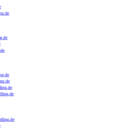
e
ng.de
g.de
e
.de
ng.de
ng.de
ling.de
lling.de
lling.de
e