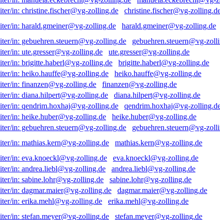
christine.fischer@vg-zolling.d
harald.gmeiner@vg-zolling.de
gebuehren.steuern@vg-zolli
ute.gresser@vg-zolling.de
brigitte.haberl@vg-zolling.de
heiko.hauffe@vg-zolling.de
finanzen@vg-zolling.de
diana.hilpert@vg-zolling.de
qendrim.hoxhaj@vg-zolling.d
heike.huber@vg-zolling.de
gebuehren.steuern@vg-zolli
mathias.kern@vg-zolling.de
eva.knoeckl@vg-zolling.de
andrea.liebl@vg-zolling.de
sabine.lohr@vg-zolling.de
dagmar.maier@vg-zolling.de
erika.mehl@vg-zolling.de
stefan.meyer@vg-zolling.de