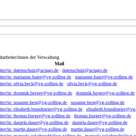
itarbeiter/innen der Verwaltung
Mail
datenschutz@actago.de
marianne.baier@vg-zolling.de
silvia.beck@vg-zolling.de
dominik.berger@vg-zolling.de
susanne.best@vg-zolling.de
elisabeth.brandmeier@vg-
thomas.burger@vg-zolling.de
daniela.dauer@vg-zolling.de
martin.dauer@vg-zolling.de
manuela.eckebrecht@vg-zo