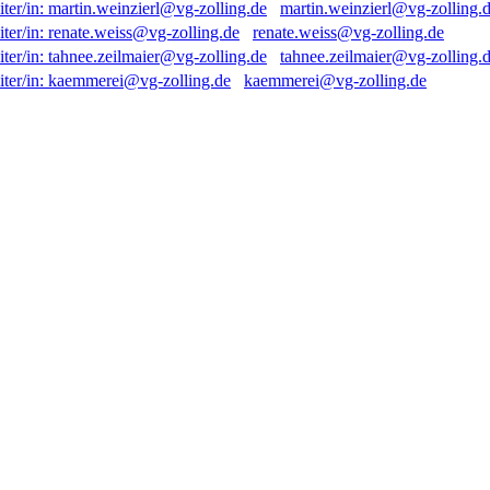
martin.weinzierl@vg-zolling.
renate.weiss@vg-zolling.de
tahnee.zeilmaier@vg-zolling.
kaemmerei@vg-zolling.de