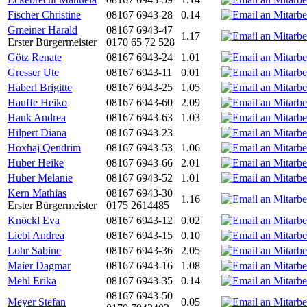
Fischer Christine
08167 6943-28
0.14
Gmeiner Harald
08167 6943-47
1.17
Erster Bürgermeister
0170 65 72 528
Götz Renate
08167 6943-24
1.01
Gresser Ute
08167 6943-11
0.01
Haberl Brigitte
08167 6943-25
1.05
Hauffe Heiko
08167 6943-60
2.09
Hauk Andrea
08167 6943-63
1.03
Hilpert Diana
08167 6943-23
Hoxhaj Qendrim
08167 6943-53
1.06
Huber Heike
08167 6943-66
2.01
Huber Melanie
08167 6943-52
1.01
Kern Mathias
08167 6943-30
1.16
Erster Bürgermeister
0175 2614485
Knöckl Eva
08167 6943-12
0.02
Liebl Andrea
08167 6943-15
0.10
Lohr Sabine
08167 6943-36
2.05
Maier Dagmar
08167 6943-16
1.08
Mehl Erika
08167 6943-35
0.14
08167 6943-50
Meyer Stefan
0.05