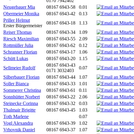
0170 7942402
Neugebauer Mia
08167 6943-58
0.01
Obermeier Monika
08167 6943-42
0.13
Priller Helmut
08167 6943-18
1.13
Erster Bürgermeister
Reiser Thomas
08167 6943-34
1.09
Riesch Maximilian
08167 6943-55
2.09
Rottmüller Julia
08167 6943-62
0.12
Schranner Florian
08167 6943-17
1.06
Schütt Lukas
08167 6943-20
1.15
08167 6943-43
Sellmeier Rudolf
0.07
0171 3032403
Silberbauer Florian
08167 6943-44
1.07
Soller Bianca
08167 6943-33
1.01
Sommerer Christina
08167 6943-61
0.11
Sonnhütter Norbert
08167 6943-22
2.06
Steinecke Corinna
08167 6943-32
0.03
Thalmair Brigitte
08167 6943-45
1.03
Toth Marlene
0.07
Vogl Alexandra
08167 6943-39
1.02
Vrhovnik Daniel
08167 6943-37
1.07