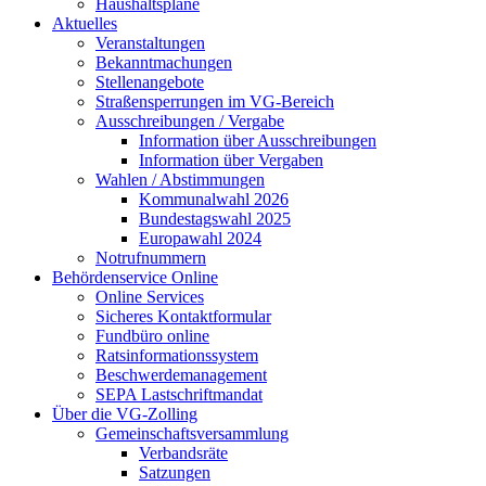
Haushaltspläne
Aktuelles
Veranstaltungen
Bekanntmachungen
Stellenangebote
Straßensperrungen im VG-Bereich
Ausschreibungen / Vergabe
Information über Ausschreibungen
Information über Vergaben
Wahlen / Abstimmungen
Kommunalwahl 2026
Bundestagswahl 2025
Europawahl 2024
Notrufnummern
Behördenservice Online
Online Services
Sicheres Kontaktformular
Fundbüro online
Ratsinformationssystem
Beschwerdemanagement
SEPA Lastschriftmandat
Über die VG-Zolling
Gemeinschaftsversammlung
Verbandsräte
Satzungen