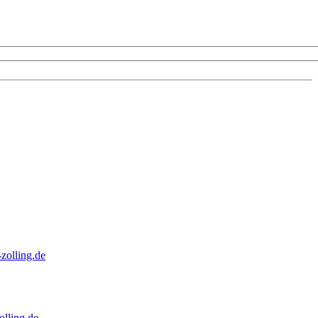
zolling.de
lling.de