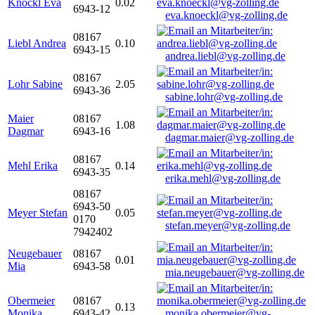
Knöckl Eva
0.02
6943-12
eva.knoeckl@vg-zolling.de
08167
Liebl Andrea
0.10
6943-15
andrea.liebl@vg-zolling.de
08167
Lohr Sabine
2.05
6943-36
sabine.lohr@vg-zolling.de
Maier
08167
1.08
Dagmar
6943-16
dagmar.maier@vg-zolling.de
08167
Mehl Erika
0.14
6943-35
erika.mehl@vg-zolling.de
08167
6943-50
Meyer Stefan
0.05
0170
stefan.meyer@vg-zolling.de
7942402
Neugebauer
08167
0.01
Mia
6943-58
mia.neugebauer@vg-zolling.de
Obermeier
08167
0.13
Monika
6943-42
monika.obermeier@vg-