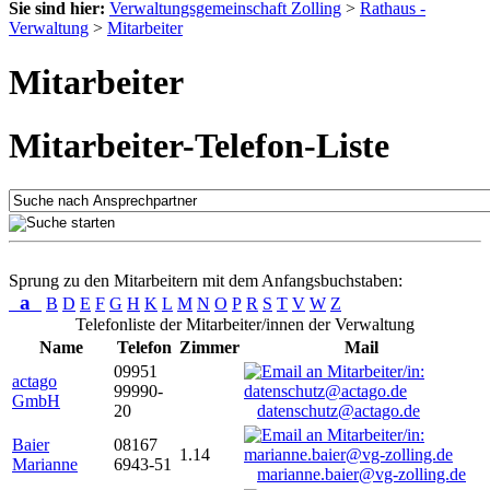
Sie sind hier:
Verwaltungsgemeinschaft Zolling
>
Rathaus -
Verwaltung
>
Mitarbeiter
Mitarbeiter
Mitarbeiter-Telefon-Liste
Sprung zu den Mitarbeitern mit dem Anfangsbuchstaben:
a
B
D
E
F
G
H
K
L
M
N
O
P
R
S
T
V
W
Z
Telefonliste der Mitarbeiter/innen der Verwaltung
Name
Telefon
Zimmer
Mail
09951
actago
99990-
GmbH
20
datenschutz@actago.de
Baier
08167
1.14
Marianne
6943-51
marianne.baier@vg-zolling.de