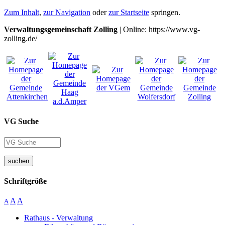
Zum Inhalt
,
zur Navigation
oder
zur Startseite
springen.
Verwaltungsgemeinschaft Zolling
| Online: https://www.vg-
zolling.de/
VG Suche
suchen
Schriftgröße
A
A
A
Rathaus - Verwaltung