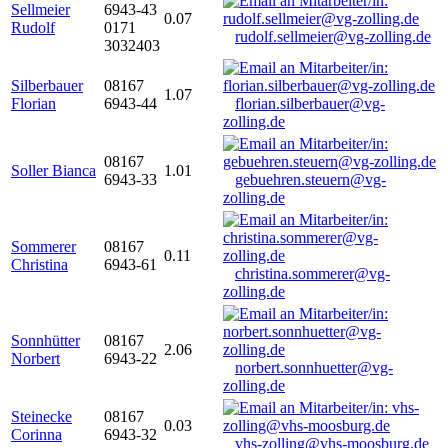
Sellmeier
6943-43
0.07
Rudolf
0171
rudolf.sellmeier@vg-zolling.de
3032403
Silberbauer
08167
1.07
Florian
6943-44
florian.silberbauer@vg-
zolling.de
08167
Soller Bianca
1.01
6943-33
gebuehren.steuern@vg-
zolling.de
Sommerer
08167
0.11
Christina
6943-61
christina.sommerer@vg-
zolling.de
Sonnhütter
08167
2.06
Norbert
6943-22
norbert.sonnhuetter@vg-
zolling.de
Steinecke
08167
0.03
Corinna
6943-32
vhs-zolling@vhs-moosburg.de