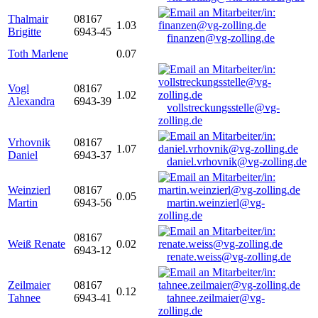
Thalmair
08167
1.03
Brigitte
6943-45
finanzen@vg-zolling.de
Toth Marlene
0.07
Vogl
08167
1.02
Alexandra
6943-39
vollstreckungsstelle@vg-
zolling.de
Vrhovnik
08167
1.07
Daniel
6943-37
daniel.vrhovnik@vg-zolling.de
Weinzierl
08167
0.05
Martin
6943-56
martin.weinzierl@vg-
zolling.de
08167
Weiß Renate
0.02
6943-12
renate.weiss@vg-zolling.de
Zeilmaier
08167
0.12
Tahnee
6943-41
tahnee.zeilmaier@vg-
zolling.de