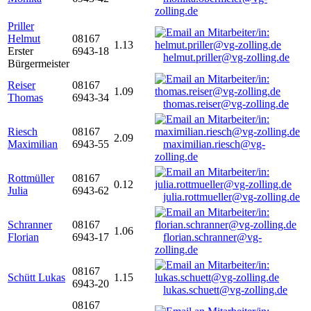
zolling.de
Priller
Helmut
08167
1.13
Erster
6943-18
helmut.priller@vg-zolling.de
Bürgermeister
Reiser
08167
1.09
Thomas
6943-34
thomas.reiser@vg-zolling.de
Riesch
08167
2.09
Maximilian
6943-55
maximilian.riesch@vg-
zolling.de
Rottmüller
08167
0.12
Julia
6943-62
julia.rottmueller@vg-zolling.de
Schranner
08167
1.06
Florian
6943-17
florian.schranner@vg-
zolling.de
08167
Schütt Lukas
1.15
6943-20
lukas.schuett@vg-zolling.de
08167