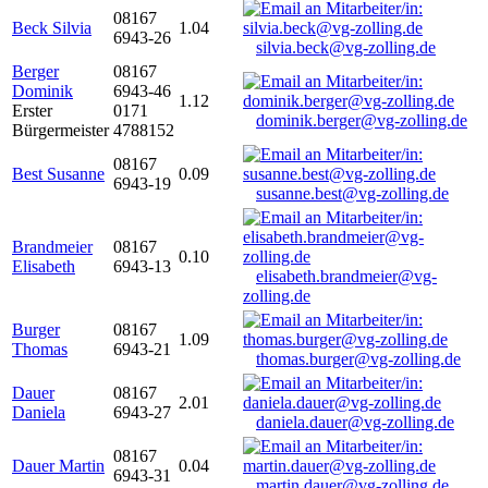
08167
Beck Silvia
1.04
6943-26
silvia.beck@vg-zolling.de
Berger
08167
Dominik
6943-46
1.12
Erster
0171
dominik.berger@vg-zolling.de
Bürgermeister
4788152
08167
Best Susanne
0.09
6943-19
susanne.best@vg-zolling.de
Brandmeier
08167
0.10
Elisabeth
6943-13
elisabeth.brandmeier@vg-
zolling.de
Burger
08167
1.09
Thomas
6943-21
thomas.burger@vg-zolling.de
Dauer
08167
2.01
Daniela
6943-27
daniela.dauer@vg-zolling.de
08167
Dauer Martin
0.04
6943-31
martin.dauer@vg-zolling.de