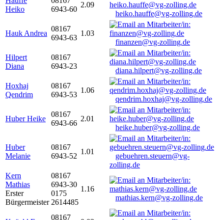
Hauffe
08167
2.09
Heiko
6943-60
heiko.hauffe@vg-zolling.de
08167
Hauk Andrea
1.03
6943-63
finanzen@vg-zolling.de
Hilpert
08167
Diana
6943-23
diana.hilpert@vg-zolling.de
Hoxhaj
08167
1.06
Qendrim
6943-53
qendrim.hoxhaj@vg-zolling.de
08167
Huber Heike
2.01
6943-66
heike.huber@vg-zolling.de
Huber
08167
1.01
Melanie
6943-52
gebuehren.steuern@vg-
zolling.de
Kern
08167
Mathias
6943-30
1.16
Erster
0175
mathias.kern@vg-zolling.de
Bürgermeister
2614485
08167