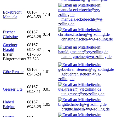
Eckebrecht
08167
1.14
Manuela
6943-59
manuela.eckebrecht@vg-
zolling.de
Fischer
08167
0.14
Christine
6943-28
christine.fischer@vg-zolling.de
Gmeiner
08167
Harald
6943-47
1.17
Erster
0170 65
harald.gmeiner@vg-zolling.de
Bürgermeister
72 528
08167
Götz Renate
1.01
6943-24
gebuehren.steuern@vg-
zolling.de
08167
Gresser Ute
0.01
6943-11
ute.gresser@vg-zolling.de
Haberl
08167
1.05
Brigitte
6943-25
brigitte.haberl@vg-zolling.de