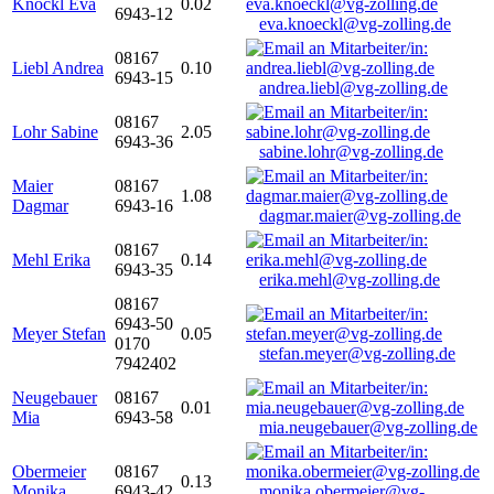
Knöckl Eva
0.02
6943-12
eva.knoeckl@vg-zolling.de
08167
Liebl Andrea
0.10
6943-15
andrea.liebl@vg-zolling.de
08167
Lohr Sabine
2.05
6943-36
sabine.lohr@vg-zolling.de
Maier
08167
1.08
Dagmar
6943-16
dagmar.maier@vg-zolling.de
08167
Mehl Erika
0.14
6943-35
erika.mehl@vg-zolling.de
08167
6943-50
Meyer Stefan
0.05
0170
stefan.meyer@vg-zolling.de
7942402
Neugebauer
08167
0.01
Mia
6943-58
mia.neugebauer@vg-zolling.de
Obermeier
08167
0.13
Monika
6943-42
monika.obermeier@vg-