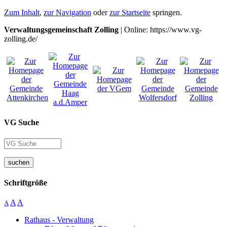
Zum Inhalt
,
zur Navigation
oder
zur Startseite
springen.
Verwaltungsgemeinschaft Zolling
| Online: https://www.vg-
zolling.de/
VG Suche
suchen
Schriftgröße
A
A
A
Rathaus - Verwaltung