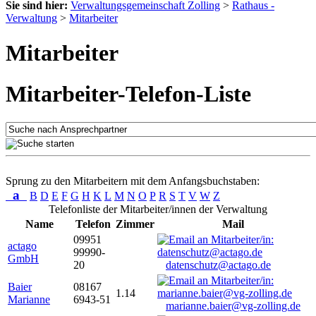
Sie sind hier:
Verwaltungsgemeinschaft Zolling
>
Rathaus -
Verwaltung
>
Mitarbeiter
Mitarbeiter
Mitarbeiter-Telefon-Liste
Sprung zu den Mitarbeitern mit dem Anfangsbuchstaben:
a
B
D
E
F
G
H
K
L
M
N
O
P
R
S
T
V
W
Z
Telefonliste der Mitarbeiter/innen der Verwaltung
Name
Telefon
Zimmer
Mail
09951
actago
99990-
GmbH
20
datenschutz@actago.de
Baier
08167
1.14
Marianne
6943-51
marianne.baier@vg-zolling.de