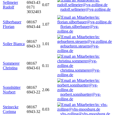
Sellmeier
6943-43
0.07
Rudolf
0171
rudolf.sellmeier@vg-zolling.de
3032403
Silberbauer
08167
1.07
Florian
6943-44
florian.silberbauer@vg-
zolling.de
08167
Soller Bianca
1.01
6943-33
gebuehren.steuern@vg-
zolling.de
Sommerer
08167
0.11
Christina
6943-61
christina.sommerer@vg-
zolling.de
Sonnhütter
08167
2.06
Norbert
6943-22
norbert.sonnhuetter@vg-
zolling.de
Steinecke
08167
0.03
Corinna
6943-32
vhs-zolling@vhs-moosburg.de