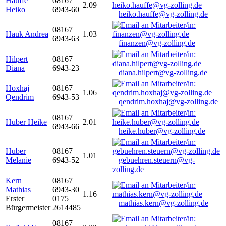
Hauffe
08167
2.09
Heiko
6943-60
heiko.hauffe@vg-zolling.de
08167
Hauk Andrea
1.03
6943-63
finanzen@vg-zolling.de
Hilpert
08167
Diana
6943-23
diana.hilpert@vg-zolling.de
Hoxhaj
08167
1.06
Qendrim
6943-53
qendrim.hoxhaj@vg-zolling.de
08167
Huber Heike
2.01
6943-66
heike.huber@vg-zolling.de
Huber
08167
1.01
Melanie
6943-52
gebuehren.steuern@vg-
zolling.de
Kern
08167
Mathias
6943-30
1.16
Erster
0175
mathias.kern@vg-zolling.de
Bürgermeister
2614485
08167