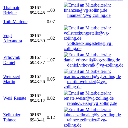
Thalmair
08167
1.03
Brigitte
6943-45
finanzen@vg-zolling.de
Toth Marlene
0.07
Vogl
08167
1.02
Alexandra
6943-39
vollstreckungsstelle@vg-
zolling.de
Vrhovnik
08167
1.07
Daniel
6943-37
daniel.vrhovnik@vg-zolling.de
Weinzierl
08167
0.05
Martin
6943-56
martin.weinzierl@vg-
zolling.de
08167
Weiß Renate
0.02
6943-12
renate.weiss@vg-zolling.de
Zeilmaier
08167
0.12
Tahnee
6943-41
tahnee.zeilmaier@vg-
zolling.de