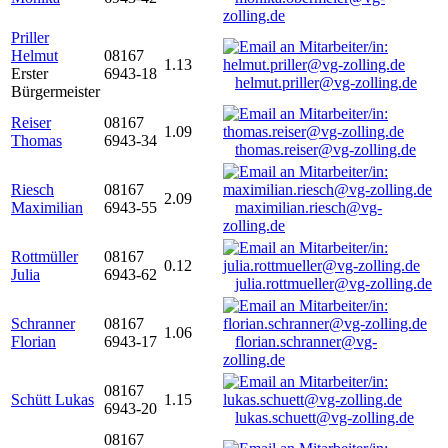
zolling.de
Priller
Helmut
08167
1.13
Erster
6943-18
helmut.priller@vg-zolling.de
Bürgermeister
Reiser
08167
1.09
Thomas
6943-34
thomas.reiser@vg-zolling.de
Riesch
08167
2.09
Maximilian
6943-55
maximilian.riesch@vg-
zolling.de
Rottmüller
08167
0.12
Julia
6943-62
julia.rottmueller@vg-zolling.de
Schranner
08167
1.06
Florian
6943-17
florian.schranner@vg-
zolling.de
08167
Schütt Lukas
1.15
6943-20
lukas.schuett@vg-zolling.de
08167