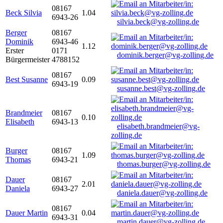
08167
Beck Silvia
1.04
6943-26
silvia.beck@vg-zolling.de
Berger
08167
Dominik
6943-46
1.12
Erster
0171
dominik.berger@vg-zolling.de
Bürgermeister
4788152
08167
Best Susanne
0.09
6943-19
susanne.best@vg-zolling.de
Brandmeier
08167
0.10
Elisabeth
6943-13
elisabeth.brandmeier@vg-
zolling.de
Burger
08167
1.09
Thomas
6943-21
thomas.burger@vg-zolling.de
Dauer
08167
2.01
Daniela
6943-27
daniela.dauer@vg-zolling.de
08167
Dauer Martin
0.04
6943-31
martin.dauer@vg-zolling.de