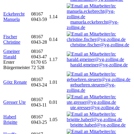
Eckebrecht
08167
1.14
Manuela
6943-59
manuela.eckebrecht@vg-
zolling.de
Fischer
08167
0.14
Christine
6943-28
christine.fischer@vg-zolling.de
Gmeiner
08167
Harald
6943-47
1.17
Erster
0170 65
harald.gmeiner@vg-zolling.de
Bürgermeister
72 528
08167
Götz Renate
1.01
6943-24
gebuehren.steuern@vg-
zolling.de
08167
Gresser Ute
0.01
6943-11
ute.gresser@vg-zolling.de
Haberl
08167
1.05
Brigitte
6943-25
brigitte.haberl@vg-zolling.de