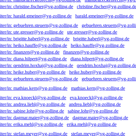
christine.fischer@vg-zolling.d
harald.gmeiner@vg-zolling.de
gebuehren.steuern@vg-zolli
ute.gresser@vg-zolling.de
brigitte.haberl@vg-zolling.de
heiko.hauffe@vg-zolling.de
finanzen@vg-zolling.de
diana.hilpert@vg-zolling.de
qendrim.hoxhaj@vg-zolling.d
heike.huber@vg-zolling.de
gebuehren.steuern@vg-zolli
mathias.kern@vg-zolling.de
eva.knoeckl@vg-zolling.de
andrea.liebl@vg-zolling.de
sabine.lohr@vg-zolling.de
dagmar.maier@vg-zolling.de
erika.mehl@vg-zolling.de
stefan.meyer@vg-zolling.de