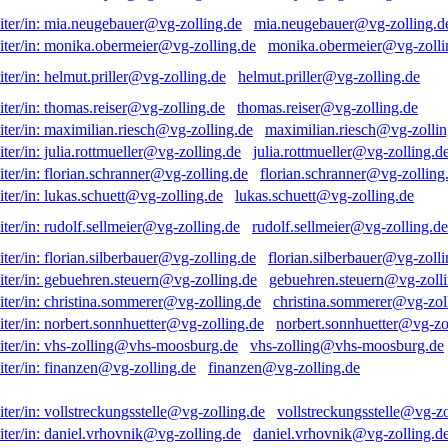
mia.neugebauer@vg-zolling.d
monika.obermeier@vg-zolli
helmut.priller@vg-zolling.de
thomas.reiser@vg-zolling.de
maximilian.riesch@vg-zollin
julia.rottmueller@vg-zolling.d
florian.schranner@vg-zolling
lukas.schuett@vg-zolling.de
rudolf.sellmeier@vg-zolling.de
florian.silberbauer@vg-zolli
gebuehren.steuern@vg-zolli
christina.sommerer@vg-zol
norbert.sonnhuetter@vg-zo
vhs-zolling@vhs-moosburg.de
finanzen@vg-zolling.de
vollstreckungsstelle@vg-zo
daniel.vrhovnik@vg-zolling.d