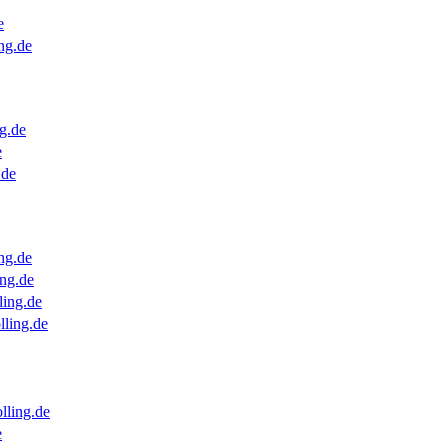
e
ng.de
g.de
e
.de
ng.de
ng.de
ling.de
lling.de
lling.de
e