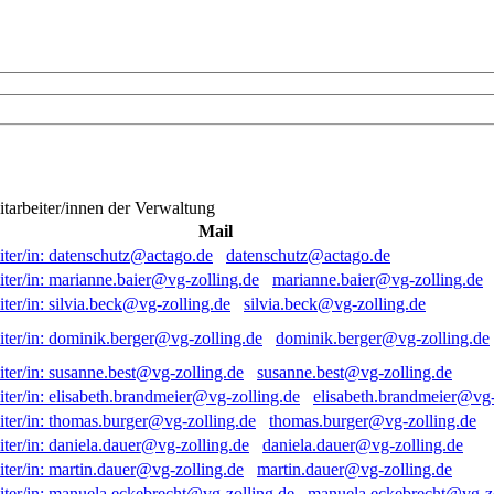
itarbeiter/innen der Verwaltung
Mail
datenschutz@actago.de
marianne.baier@vg-zolling.de
silvia.beck@vg-zolling.de
dominik.berger@vg-zolling.de
susanne.best@vg-zolling.de
elisabeth.brandmeier@vg-
thomas.burger@vg-zolling.de
daniela.dauer@vg-zolling.de
martin.dauer@vg-zolling.de
manuela.eckebrecht@vg-zo