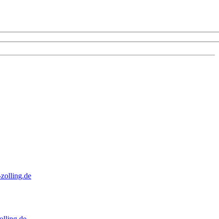
zolling.de
lling.de