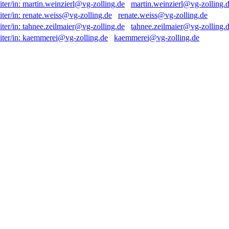
martin.weinzierl@vg-zolling.
renate.weiss@vg-zolling.de
tahnee.zeilmaier@vg-zolling.
kaemmerei@vg-zolling.de