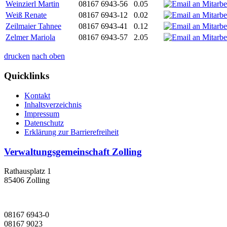
Weinzierl Martin
08167 6943-56
0.05
Weiß Renate
08167 6943-12
0.02
Zeilmaier Tahnee
08167 6943-41
0.12
Zelmer Mariola
08167 6943-57
2.05
drucken
nach oben
Quicklinks
Kontakt
Inhaltsverzeichnis
Impressum
Datenschutz
Erklärung zur Barrierefreiheit
Verwaltungsgemeinschaft Zolling
Rathausplatz 1
85406 Zolling
08167 6943-0
08167 9023