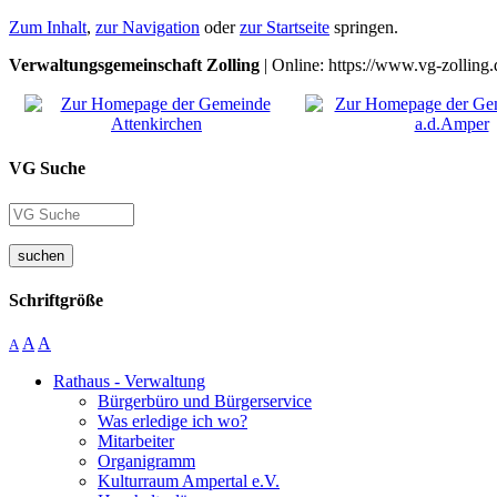
Zum Inhalt
,
zur Navigation
oder
zur Startseite
springen.
Verwaltungsgemeinschaft Zolling
| Online: https://www.vg-zolling.
VG Suche
suchen
Schriftgröße
A
A
A
Rathaus - Verwaltung
Bürgerbüro und Bürgerservice
Was erledige ich wo?
Mitarbeiter
Organigramm
Kulturraum Ampertal e.V.