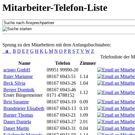
Mitarbeiter-Telefon-Liste
Sprung zu den Mitarbeitern mit dem Anfangsbuchstaben:
a
B
D
E
F
G
H
K
L
M
N
O
P
R
S
T
V
W
Z
Telefonliste der M
Name
Telefon
Zimmer
actago GmbH
09951 99990-20
Baier Marianne
08167 6943-51
1.14
Beck Silvia
08167 6943-26
1.04
Berger Dominik
08167 6943-46
1.12
Erster Bürgermeister
0171 4788152
Best Susanne
08167 6943-19
0.09
Brandmeier Elisabeth
08167 6943-13
0.10
Burger Thomas
08167 6943-21
1.09
Dauer Daniela
08167 6943-27
2.01
Dauer Martin
08167 6943-31
0.04
Eckebrecht Manuela
08167 6943-59
1.14