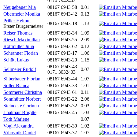
0170 7942402
Neugebauer Mia
08167 6943-58
0.01
Obermeier Monika
08167 6943-42
0.13
Priller Helmut
08167 6943-18
1.13
Erster Bürgermeister
Reiser Thomas
08167 6943-34
1.09
Riesch Maximilian
08167 6943-55
2.09
Rottmüller Julia
08167 6943-62
0.12
Schranner Florian
08167 6943-17
1.06
Schütt Lukas
08167 6943-20
1.15
08167 6943-43
Sellmeier Rudolf
0.07
0171 3032403
Silberbauer Florian
08167 6943-44
1.07
Soller Bianca
08167 6943-33
1.01
Sommerer Christina
08167 6943-61
0.11
Sonnhütter Norbert
08167 6943-22
2.06
Steinecke Corinna
08167 6943-32
0.03
Thalmair Brigitte
08167 6943-45
1.03
Toth Marlene
0.07
Vogl Alexandra
08167 6943-39
1.02
Vrhovnik Daniel
08167 6943-37
1.07