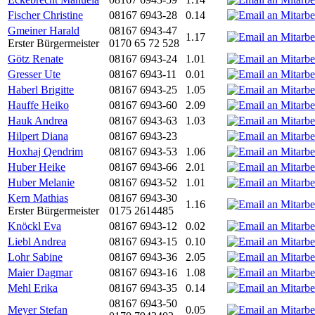
Fischer Christine
08167 6943-28
0.14
Gmeiner Harald
08167 6943-47
1.17
Erster Bürgermeister
0170 65 72 528
Götz Renate
08167 6943-24
1.01
Gresser Ute
08167 6943-11
0.01
Haberl Brigitte
08167 6943-25
1.05
Hauffe Heiko
08167 6943-60
2.09
Hauk Andrea
08167 6943-63
1.03
Hilpert Diana
08167 6943-23
Hoxhaj Qendrim
08167 6943-53
1.06
Huber Heike
08167 6943-66
2.01
Huber Melanie
08167 6943-52
1.01
Kern Mathias
08167 6943-30
1.16
Erster Bürgermeister
0175 2614485
Knöckl Eva
08167 6943-12
0.02
Liebl Andrea
08167 6943-15
0.10
Lohr Sabine
08167 6943-36
2.05
Maier Dagmar
08167 6943-16
1.08
Mehl Erika
08167 6943-35
0.14
08167 6943-50
Meyer Stefan
0.05