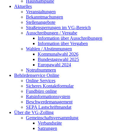
Haushaltspläne
Aktuelles
Veranstaltungen
Bekanntmachungen
Stellenangebote
Straßensperrungen im VG-Bereich
Ausschreibungen / Vergabe
Information über Ausschreibungen
Information über Vergaben
Wahlen / Abstimmungen
Kommunalwahl 2026
Bundestagswahl 2025
Europawahl 2024
Notrufnummern
Behördenservice Online
Online Services
Sicheres Kontaktformular
Fundbüro online
Ratsinformationssystem
Beschwerdemanagement
SEPA Lastschriftmandat
Über die VG-Zolling
Gemeinschaftsversammlung
Verbandsräte
Satzungen