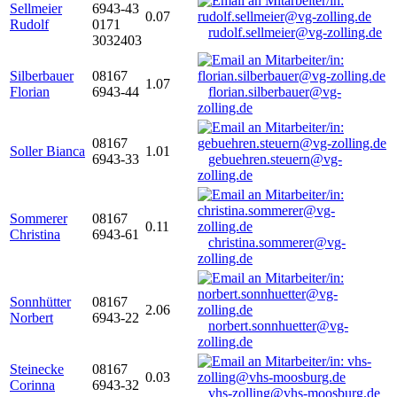
Sellmeier
6943-43
0.07
Rudolf
0171
rudolf.sellmeier@vg-zolling.de
3032403
Silberbauer
08167
1.07
Florian
6943-44
florian.silberbauer@vg-
zolling.de
08167
Soller Bianca
1.01
6943-33
gebuehren.steuern@vg-
zolling.de
Sommerer
08167
0.11
Christina
6943-61
christina.sommerer@vg-
zolling.de
Sonnhütter
08167
2.06
Norbert
6943-22
norbert.sonnhuetter@vg-
zolling.de
Steinecke
08167
0.03
Corinna
6943-32
vhs-zolling@vhs-moosburg.de