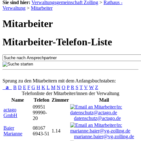
Sie sind hier:
Verwaltungsgemeinschaft Zolling
>
Rathaus -
Verwaltung
>
Mitarbeiter
Mitarbeiter
Mitarbeiter-Telefon-Liste
Sprung zu den Mitarbeitern mit dem Anfangsbuchstaben:
a
B
D
E
F
G
H
K
L
M
N
O
P
R
S
T
V
W
Z
Telefonliste der Mitarbeiter/innen der Verwaltung
Name
Telefon
Zimmer
Mail
09951
actago
99990-
GmbH
20
datenschutz@actago.de
Baier
08167
1.14
Marianne
6943-51
marianne.baier@vg-zolling.de