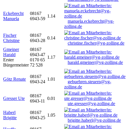
Eckebrecht
08167
1.14
Manuela
6943-59
manuela.eckebrecht@vg-
zolling.de
Fischer
08167
0.14
Christine
6943-28
christine.fischer@vg-zolling.de
Gmeiner
08167
Harald
6943-47
1.17
Erster
0170 65
harald.gmeiner@vg-zolling.de
Bürgermeister
72 528
08167
Götz Renate
1.01
6943-24
gebuehren.steuern@vg-
zolling.de
08167
Gresser Ute
0.01
6943-11
ute.gresser@vg-zolling.de
Haberl
08167
1.05
Brigitte
6943-25
brigitte.haberl@vg-zolling.de