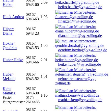
Hauffe
08167
2.09
Heiko
6943-60
heiko.hauffe@vg-zolling.de
08167
Hauk Andrea
1.03
6943-63
finanzen@vg-zolling.de
Hilpert
08167
Diana
6943-23
diana.hilpert@vg-zolling.de
Hoxhaj
08167
1.06
Qendrim
6943-53
qendrim.hoxhaj@vg-zolling.de
08167
Huber Heike
2.01
6943-66
heike.huber@vg-zolling.de
Huber
08167
1.01
Melanie
6943-52
gebuehren.steuern@vg-
zolling.de
Kern
08167
Mathias
6943-30
1.16
Erster
0175
mathias.kern@vg-zolling.de
Bürgermeister
2614485
08167