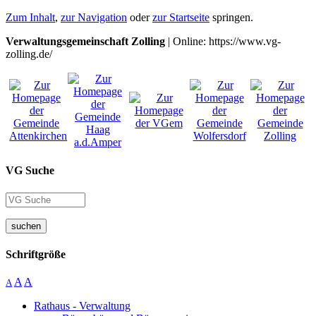
Zum Inhalt
,
zur Navigation
oder
zur Startseite
springen.
Verwaltungsgemeinschaft Zolling
| Online: https://www.vg-
zolling.de/
VG Suche
suchen
Schriftgröße
A
A
A
Rathaus - Verwaltung