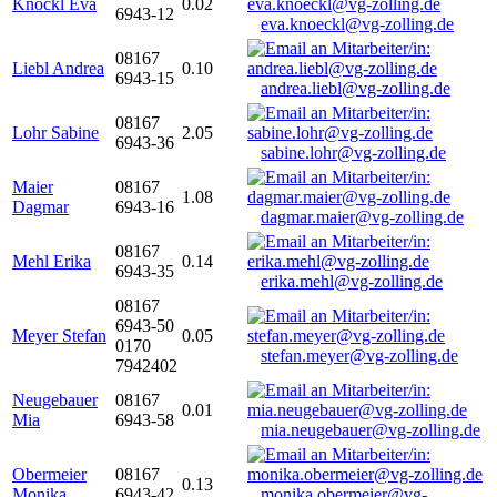
Knöckl Eva
0.02
6943-12
eva.knoeckl@vg-zolling.de
08167
Liebl Andrea
0.10
6943-15
andrea.liebl@vg-zolling.de
08167
Lohr Sabine
2.05
6943-36
sabine.lohr@vg-zolling.de
Maier
08167
1.08
Dagmar
6943-16
dagmar.maier@vg-zolling.de
08167
Mehl Erika
0.14
6943-35
erika.mehl@vg-zolling.de
08167
6943-50
Meyer Stefan
0.05
0170
stefan.meyer@vg-zolling.de
7942402
Neugebauer
08167
0.01
Mia
6943-58
mia.neugebauer@vg-zolling.de
Obermeier
08167
0.13
Monika
6943-42
monika.obermeier@vg-