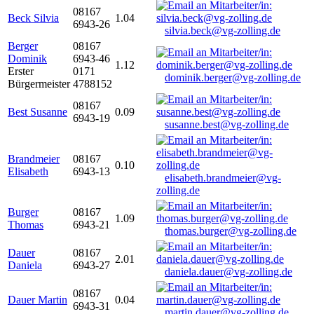
08167
Beck Silvia
1.04
6943-26
silvia.beck@vg-zolling.de
Berger
08167
Dominik
6943-46
1.12
Erster
0171
dominik.berger@vg-zolling.de
Bürgermeister
4788152
08167
Best Susanne
0.09
6943-19
susanne.best@vg-zolling.de
Brandmeier
08167
0.10
Elisabeth
6943-13
elisabeth.brandmeier@vg-
zolling.de
Burger
08167
1.09
Thomas
6943-21
thomas.burger@vg-zolling.de
Dauer
08167
2.01
Daniela
6943-27
daniela.dauer@vg-zolling.de
08167
Dauer Martin
0.04
6943-31
martin.dauer@vg-zolling.de