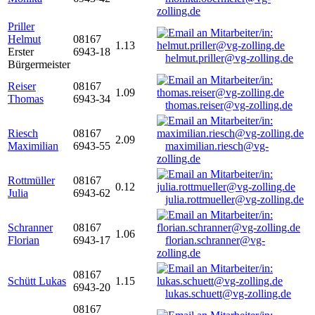
zolling.de
Priller
Helmut
08167
1.13
Erster
6943-18
helmut.priller@vg-zolling.de
Bürgermeister
Reiser
08167
1.09
Thomas
6943-34
thomas.reiser@vg-zolling.de
Riesch
08167
2.09
Maximilian
6943-55
maximilian.riesch@vg-
zolling.de
Rottmüller
08167
0.12
Julia
6943-62
julia.rottmueller@vg-zolling.de
Schranner
08167
1.06
Florian
6943-17
florian.schranner@vg-
zolling.de
08167
Schütt Lukas
1.15
6943-20
lukas.schuett@vg-zolling.de
08167