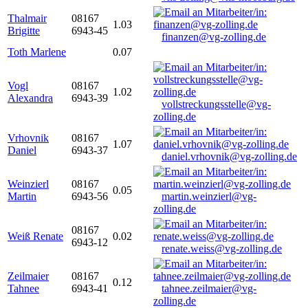
Thalmair
08167
1.03
Brigitte
6943-45
finanzen@vg-zolling.de
Toth Marlene
0.07
Vogl
08167
1.02
Alexandra
6943-39
vollstreckungsstelle@vg-
zolling.de
Vrhovnik
08167
1.07
Daniel
6943-37
daniel.vrhovnik@vg-zolling.de
Weinzierl
08167
0.05
Martin
6943-56
martin.weinzierl@vg-
zolling.de
08167
Weiß Renate
0.02
6943-12
renate.weiss@vg-zolling.de
Zeilmaier
08167
0.12
Tahnee
6943-41
tahnee.zeilmaier@vg-
zolling.de