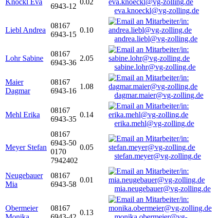
Knöckl Eva
0.02
6943-12
eva.knoeckl@vg-zolling.de
08167
Liebl Andrea
0.10
6943-15
andrea.liebl@vg-zolling.de
08167
Lohr Sabine
2.05
6943-36
sabine.lohr@vg-zolling.de
Maier
08167
1.08
Dagmar
6943-16
dagmar.maier@vg-zolling.de
08167
Mehl Erika
0.14
6943-35
erika.mehl@vg-zolling.de
08167
6943-50
Meyer Stefan
0.05
0170
stefan.meyer@vg-zolling.de
7942402
Neugebauer
08167
0.01
Mia
6943-58
mia.neugebauer@vg-zolling.de
Obermeier
08167
0.13
Monika
6943-42
monika.obermeier@vg-