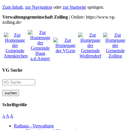
Zum Inhalt
,
zur Navigation
oder
zur Startseite
springen.
Verwaltungsgemeinschaft Zolling
| Online: https://www.vg-
zolling.de/
VG Suche
suchen
Schriftgröße
A
A
A
Rathaus - Verwaltung