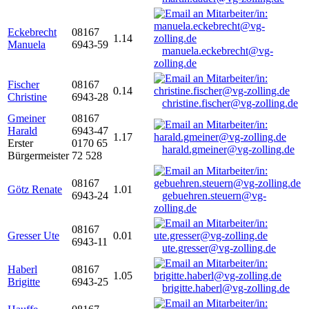
Eckebrecht
08167
1.14
Manuela
6943-59
manuela.eckebrecht@vg-
zolling.de
Fischer
08167
0.14
Christine
6943-28
christine.fischer@vg-zolling.de
Gmeiner
08167
Harald
6943-47
1.17
Erster
0170 65
harald.gmeiner@vg-zolling.de
Bürgermeister
72 528
08167
Götz Renate
1.01
6943-24
gebuehren.steuern@vg-
zolling.de
08167
Gresser Ute
0.01
6943-11
ute.gresser@vg-zolling.de
Haberl
08167
1.05
Brigitte
6943-25
brigitte.haberl@vg-zolling.de