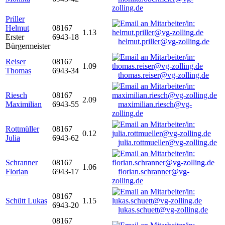
zolling.de
Priller
Helmut
08167
1.13
Erster
6943-18
helmut.priller@vg-zolling.de
Bürgermeister
Reiser
08167
1.09
Thomas
6943-34
thomas.reiser@vg-zolling.de
Riesch
08167
2.09
Maximilian
6943-55
maximilian.riesch@vg-
zolling.de
Rottmüller
08167
0.12
Julia
6943-62
julia.rottmueller@vg-zolling.de
Schranner
08167
1.06
Florian
6943-17
florian.schranner@vg-
zolling.de
08167
Schütt Lukas
1.15
6943-20
lukas.schuett@vg-zolling.de
08167