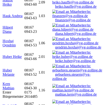
Hauffe
08167
2.09
Heiko
6943-60
heiko.hauffe@vg-zolling.de
08167
Hauk Andrea
1.03
6943-63
finanzen@vg-zolling.de
Hilpert
08167
Diana
6943-23
diana.hilpert@vg-zolling.de
Hoxhaj
08167
1.06
Qendrim
6943-53
qendrim.hoxhaj@vg-zolling.de
08167
Huber Heike
2.01
6943-66
heike.huber@vg-zolling.de
Huber
08167
1.01
Melanie
6943-52
gebuehren.steuern@vg-
zolling.de
Kern
08167
Mathias
6943-30
1.16
Erster
0175
mathias.kern@vg-zolling.de
Bürgermeister
2614485
08167