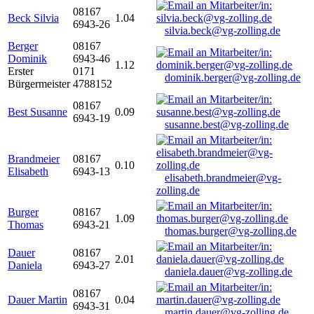
08167
Beck Silvia
1.04
6943-26
silvia.beck@vg-zolling.de
Berger
08167
Dominik
6943-46
1.12
Erster
0171
dominik.berger@vg-zolling.de
Bürgermeister
4788152
08167
Best Susanne
0.09
6943-19
susanne.best@vg-zolling.de
Brandmeier
08167
0.10
Elisabeth
6943-13
elisabeth.brandmeier@vg-
zolling.de
Burger
08167
1.09
Thomas
6943-21
thomas.burger@vg-zolling.de
Dauer
08167
2.01
Daniela
6943-27
daniela.dauer@vg-zolling.de
08167
Dauer Martin
0.04
6943-31
martin.dauer@vg-zolling.de