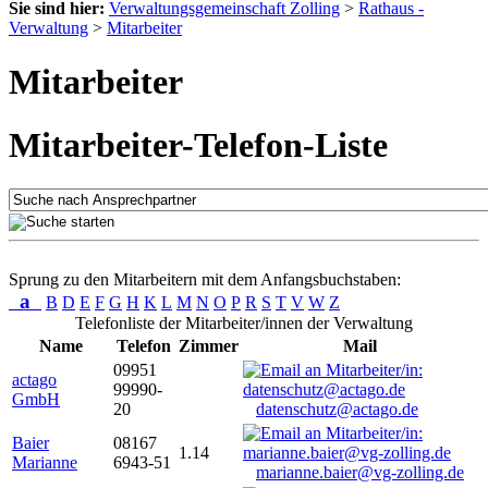
Sie sind hier:
Verwaltungsgemeinschaft Zolling
>
Rathaus -
Verwaltung
>
Mitarbeiter
Mitarbeiter
Mitarbeiter-Telefon-Liste
Sprung zu den Mitarbeitern mit dem Anfangsbuchstaben:
a
B
D
E
F
G
H
K
L
M
N
O
P
R
S
T
V
W
Z
Telefonliste der Mitarbeiter/innen der Verwaltung
Name
Telefon
Zimmer
Mail
09951
actago
99990-
GmbH
20
datenschutz@actago.de
Baier
08167
1.14
Marianne
6943-51
marianne.baier@vg-zolling.de