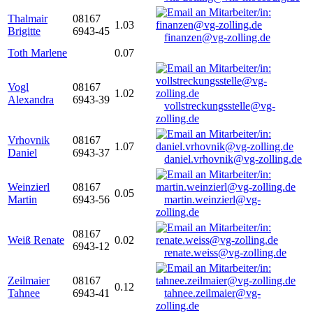
Thalmair
08167
1.03
Brigitte
6943-45
finanzen@vg-zolling.de
Toth Marlene
0.07
Vogl
08167
1.02
Alexandra
6943-39
vollstreckungsstelle@vg-
zolling.de
Vrhovnik
08167
1.07
Daniel
6943-37
daniel.vrhovnik@vg-zolling.de
Weinzierl
08167
0.05
Martin
6943-56
martin.weinzierl@vg-
zolling.de
08167
Weiß Renate
0.02
6943-12
renate.weiss@vg-zolling.de
Zeilmaier
08167
0.12
Tahnee
6943-41
tahnee.zeilmaier@vg-
zolling.de