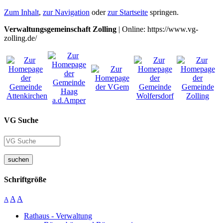
Zum Inhalt
,
zur Navigation
oder
zur Startseite
springen.
Verwaltungsgemeinschaft Zolling
| Online: https://www.vg-
zolling.de/
VG Suche
suchen
Schriftgröße
A
A
A
Rathaus - Verwaltung