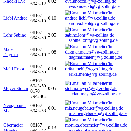
Knöckl Eva
0.02
6943-12
eva.knoeckl@vg-zolling.de
08167
Liebl Andrea
0.10
6943-15
andrea.liebl@vg-zolling.de
08167
Lohr Sabine
2.05
6943-36
sabine.lohr@vg-zolling.de
Maier
08167
1.08
Dagmar
6943-16
dagmar.maier@vg-zolling.de
08167
Mehl Erika
0.14
6943-35
erika.mehl@vg-zolling.de
08167
6943-50
Meyer Stefan
0.05
0170
stefan.meyer@vg-zolling.de
7942402
Neugebauer
08167
0.01
Mia
6943-58
mia.neugebauer@vg-zolling.de
Obermeier
08167
0.13
Monika
6943-42
monika.obermeier@vg-