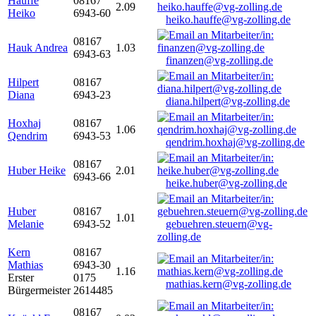
Hauffe
08167
2.09
Heiko
6943-60
heiko.hauffe@vg-zolling.de
08167
Hauk Andrea
1.03
6943-63
finanzen@vg-zolling.de
Hilpert
08167
Diana
6943-23
diana.hilpert@vg-zolling.de
Hoxhaj
08167
1.06
Qendrim
6943-53
qendrim.hoxhaj@vg-zolling.de
08167
Huber Heike
2.01
6943-66
heike.huber@vg-zolling.de
Huber
08167
1.01
Melanie
6943-52
gebuehren.steuern@vg-
zolling.de
Kern
08167
Mathias
6943-30
1.16
Erster
0175
mathias.kern@vg-zolling.de
Bürgermeister
2614485
08167