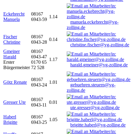
Eckebrecht
08167
1.14
Manuela
6943-59
manuela.eckebrecht@vg-
zolling.de
Fischer
08167
0.14
Christine
6943-28
christine.fischer@vg-zolling.de
Gmeiner
08167
Harald
6943-47
1.17
Erster
0170 65
harald.gmeiner@vg-zolling.de
Bürgermeister
72 528
08167
Götz Renate
1.01
6943-24
gebuehren.steuern@vg-
zolling.de
08167
Gresser Ute
0.01
6943-11
ute.gresser@vg-zolling.de
Haberl
08167
1.05
Brigitte
6943-25
brigitte.haberl@vg-zolling.de