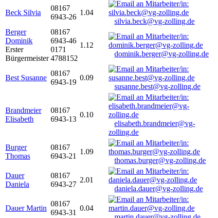
08167
Beck Silvia
1.04
6943-26
silvia.beck@vg-zolling.de
Berger
08167
Dominik
6943-46
1.12
Erster
0171
dominik.berger@vg-zolling.de
Bürgermeister
4788152
08167
Best Susanne
0.09
6943-19
susanne.best@vg-zolling.de
Brandmeier
08167
0.10
Elisabeth
6943-13
elisabeth.brandmeier@vg-
zolling.de
Burger
08167
1.09
Thomas
6943-21
thomas.burger@vg-zolling.de
Dauer
08167
2.01
Daniela
6943-27
daniela.dauer@vg-zolling.de
08167
Dauer Martin
0.04
6943-31
martin.dauer@vg-zolling.de