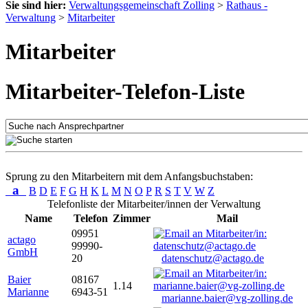
Sie sind hier:
Verwaltungsgemeinschaft Zolling
>
Rathaus -
Verwaltung
>
Mitarbeiter
Mitarbeiter
Mitarbeiter-Telefon-Liste
Sprung zu den Mitarbeitern mit dem Anfangsbuchstaben:
a
B
D
E
F
G
H
K
L
M
N
O
P
R
S
T
V
W
Z
Telefonliste der Mitarbeiter/innen der Verwaltung
Name
Telefon
Zimmer
Mail
09951
actago
99990-
GmbH
20
datenschutz@actago.de
Baier
08167
1.14
Marianne
6943-51
marianne.baier@vg-zolling.de