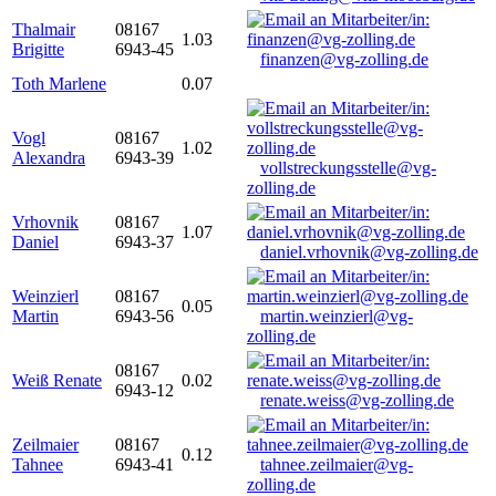
Thalmair
08167
1.03
Brigitte
6943-45
finanzen@vg-zolling.de
Toth Marlene
0.07
Vogl
08167
1.02
Alexandra
6943-39
vollstreckungsstelle@vg-
zolling.de
Vrhovnik
08167
1.07
Daniel
6943-37
daniel.vrhovnik@vg-zolling.de
Weinzierl
08167
0.05
Martin
6943-56
martin.weinzierl@vg-
zolling.de
08167
Weiß Renate
0.02
6943-12
renate.weiss@vg-zolling.de
Zeilmaier
08167
0.12
Tahnee
6943-41
tahnee.zeilmaier@vg-
zolling.de