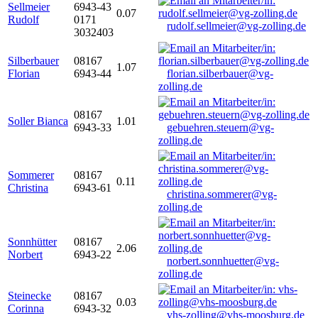
Sellmeier
6943-43
0.07
Rudolf
0171
rudolf.sellmeier@vg-zolling.de
3032403
Silberbauer
08167
1.07
Florian
6943-44
florian.silberbauer@vg-
zolling.de
08167
Soller Bianca
1.01
6943-33
gebuehren.steuern@vg-
zolling.de
Sommerer
08167
0.11
Christina
6943-61
christina.sommerer@vg-
zolling.de
Sonnhütter
08167
2.06
Norbert
6943-22
norbert.sonnhuetter@vg-
zolling.de
Steinecke
08167
0.03
Corinna
6943-32
vhs-zolling@vhs-moosburg.de