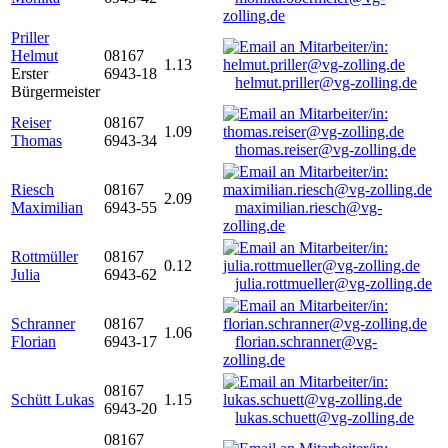
zolling.de
Priller
Helmut
08167
1.13
Erster
6943-18
helmut.priller@vg-zolling.de
Bürgermeister
Reiser
08167
1.09
Thomas
6943-34
thomas.reiser@vg-zolling.de
Riesch
08167
2.09
Maximilian
6943-55
maximilian.riesch@vg-
zolling.de
Rottmüller
08167
0.12
Julia
6943-62
julia.rottmueller@vg-zolling.de
Schranner
08167
1.06
Florian
6943-17
florian.schranner@vg-
zolling.de
08167
Schütt Lukas
1.15
6943-20
lukas.schuett@vg-zolling.de
08167