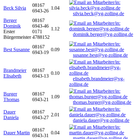
08167
Beck Silvia
1.04
6943-26
silvia.beck@vg-zolling.de
Berger
08167
Dominik
6943-46
1.12
Erster
0171
dominik.berger@vg-zolling.de
Bürgermeister
4788152
08167
Best Susanne
0.09
6943-19
susanne.best@vg-zolling.de
Brandmeier
08167
0.10
Elisabeth
6943-13
elisabeth.brandmeier@vg-
zolling.de
Burger
08167
1.09
Thomas
6943-21
thomas.burger@vg-zolling.de
Dauer
08167
2.01
Daniela
6943-27
daniela.dauer@vg-zolling.de
08167
Dauer Martin
0.04
6943-31
martin.dauer@vg-zolling.de