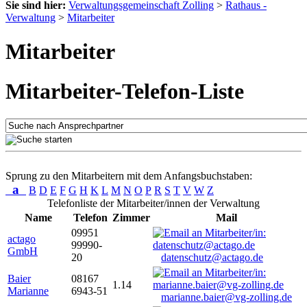
Sie sind hier:
Verwaltungsgemeinschaft Zolling
>
Rathaus -
Verwaltung
>
Mitarbeiter
Mitarbeiter
Mitarbeiter-Telefon-Liste
Sprung zu den Mitarbeitern mit dem Anfangsbuchstaben:
a
B
D
E
F
G
H
K
L
M
N
O
P
R
S
T
V
W
Z
Telefonliste der Mitarbeiter/innen der Verwaltung
Name
Telefon
Zimmer
Mail
09951
actago
99990-
GmbH
20
datenschutz@actago.de
Baier
08167
1.14
Marianne
6943-51
marianne.baier@vg-zolling.de