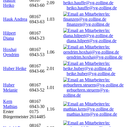
Hauffe
08167
2.09
Heiko
6943-60
heiko.hauffe@vg-zolling.de
08167
Hauk Andrea
1.03
6943-63
finanzen@vg-zolling.de
Hilpert
08167
Diana
6943-23
diana.hilpert@vg-zolling.de
Hoxhaj
08167
1.06
Qendrim
6943-53
qendrim.hoxhaj@vg-zolling.de
08167
Huber Heike
2.01
6943-66
heike.huber@vg-zolling.de
Huber
08167
1.01
Melanie
6943-52
gebuehren.steuern@vg-
zolling.de
Kern
08167
Mathias
6943-30
1.16
Erster
0175
mathias.kern@vg-zolling.de
Bürgermeister
2614485
08167