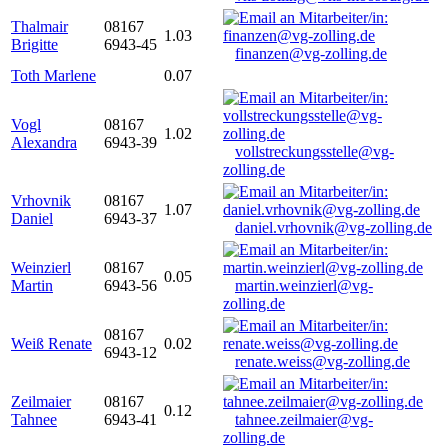
Thalmair
08167
1.03
Brigitte
6943-45
finanzen@vg-zolling.de
Toth Marlene
0.07
Vogl
08167
1.02
Alexandra
6943-39
vollstreckungsstelle@vg-
zolling.de
Vrhovnik
08167
1.07
Daniel
6943-37
daniel.vrhovnik@vg-zolling.de
Weinzierl
08167
0.05
Martin
6943-56
martin.weinzierl@vg-
zolling.de
08167
Weiß Renate
0.02
6943-12
renate.weiss@vg-zolling.de
Zeilmaier
08167
0.12
Tahnee
6943-41
tahnee.zeilmaier@vg-
zolling.de