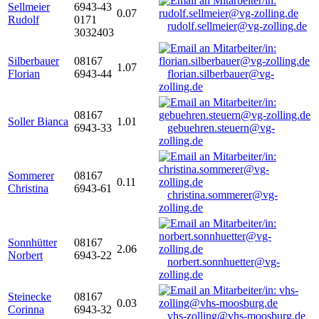
Sellmeier
6943-43
0.07
Rudolf
0171
rudolf.sellmeier@vg-zolling.de
3032403
Silberbauer
08167
1.07
Florian
6943-44
florian.silberbauer@vg-
zolling.de
08167
Soller Bianca
1.01
6943-33
gebuehren.steuern@vg-
zolling.de
Sommerer
08167
0.11
Christina
6943-61
christina.sommerer@vg-
zolling.de
Sonnhütter
08167
2.06
Norbert
6943-22
norbert.sonnhuetter@vg-
zolling.de
Steinecke
08167
0.03
Corinna
6943-32
vhs-zolling@vhs-moosburg.de