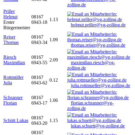
zolling.de
Priller
Helmut
08167
1.13
Erster
6943-18
helmut.priller@vg-zolling.de
Bürgermeister
Reiser
08167
1.09
Thomas
6943-34
thomas.reiser@vg-zolling.de
Riesch
08167
2.09
Maximilian
6943-55
maximilian.riesch@vg-
zolling.de
Rottmüller
08167
0.12
Julia
6943-62
julia.rottmueller@vg-zolling.de
Schranner
08167
1.06
Florian
6943-17
florian.schranner@vg-
zolling.de
08167
Schütt Lukas
1.15
6943-20
lukas.schuett@vg-zolling.de
08167