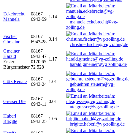
Eckebrecht
08167
1.14
Manuela
6943-59
manuela.eckebrecht@vg-
zolling.de
Fischer
08167
0.14
Christine
6943-28
christine.fischer@vg-zolling.de
Gmeiner
08167
Harald
6943-47
1.17
Erster
0170 65
harald.gmeiner@vg-zolling.de
Bürgermeister
72 528
08167
Götz Renate
1.01
6943-24
gebuehren.steuern@vg-
zolling.de
08167
Gresser Ute
0.01
6943-11
ute.gresser@vg-zolling.de
Haberl
08167
1.05
Brigitte
6943-25
brigitte.haberl@vg-zolling.de