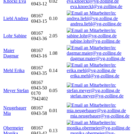
Knöckl Eva
0.02
6943-12
eva.knoeckl@vg-zolling.de
08167
Liebl Andrea
0.10
6943-15
andrea.liebl@vg-zolling.de
08167
Lohr Sabine
2.05
6943-36
sabine.lohr@vg-zolling.de
Maier
08167
1.08
Dagmar
6943-16
dagmar.maier@vg-zolling.de
08167
Mehl Erika
0.14
6943-35
erika.mehl@vg-zolling.de
08167
6943-50
Meyer Stefan
0.05
0170
stefan.meyer@vg-zolling.de
7942402
Neugebauer
08167
0.01
Mia
6943-58
mia.neugebauer@vg-zolling.de
Obermeier
08167
0.13
Monika
6943-42
monika.obermeier@vg-