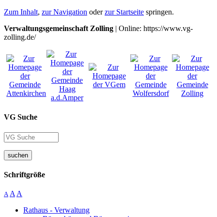
Zum Inhalt
,
zur Navigation
oder
zur Startseite
springen.
Verwaltungsgemeinschaft Zolling
| Online: https://www.vg-
zolling.de/
VG Suche
suchen
Schriftgröße
A
A
A
Rathaus - Verwaltung