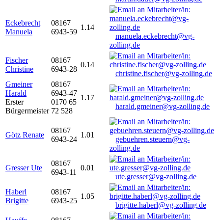
Eckebrecht
08167
1.14
Manuela
6943-59
manuela.eckebrecht@vg-
zolling.de
Fischer
08167
0.14
Christine
6943-28
christine.fischer@vg-zolling.de
Gmeiner
08167
Harald
6943-47
1.17
Erster
0170 65
harald.gmeiner@vg-zolling.de
Bürgermeister
72 528
08167
Götz Renate
1.01
6943-24
gebuehren.steuern@vg-
zolling.de
08167
Gresser Ute
0.01
6943-11
ute.gresser@vg-zolling.de
Haberl
08167
1.05
Brigitte
6943-25
brigitte.haberl@vg-zolling.de