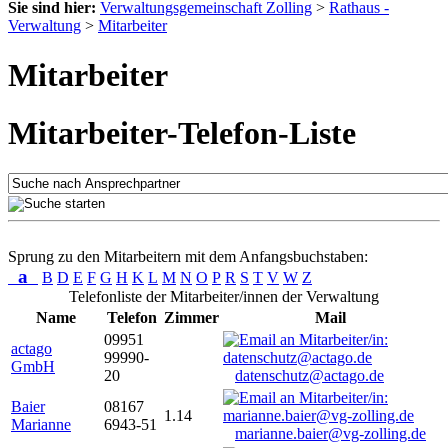
Sie sind hier:
Verwaltungsgemeinschaft Zolling
>
Rathaus -
Verwaltung
>
Mitarbeiter
Mitarbeiter
Mitarbeiter-Telefon-Liste
Sprung zu den Mitarbeitern mit dem Anfangsbuchstaben:
a
B
D
E
F
G
H
K
L
M
N
O
P
R
S
T
V
W
Z
Telefonliste der Mitarbeiter/innen der Verwaltung
Name
Telefon
Zimmer
Mail
09951
actago
99990-
GmbH
20
datenschutz@actago.de
Baier
08167
1.14
Marianne
6943-51
marianne.baier@vg-zolling.de