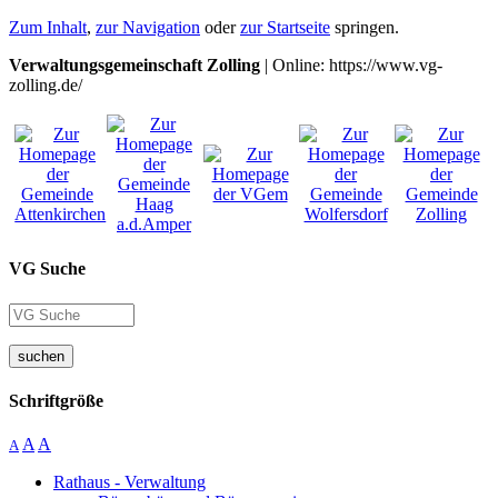
Zum Inhalt
,
zur Navigation
oder
zur Startseite
springen.
Verwaltungsgemeinschaft Zolling
| Online: https://www.vg-
zolling.de/
VG Suche
suchen
Schriftgröße
A
A
A
Rathaus - Verwaltung