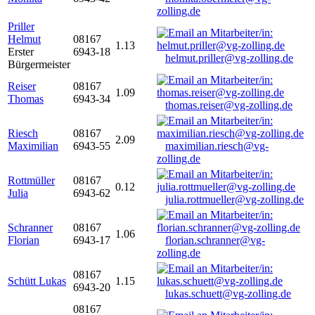
zolling.de
Priller
Helmut
08167
1.13
Erster
6943-18
helmut.priller@vg-zolling.de
Bürgermeister
Reiser
08167
1.09
Thomas
6943-34
thomas.reiser@vg-zolling.de
Riesch
08167
2.09
Maximilian
6943-55
maximilian.riesch@vg-
zolling.de
Rottmüller
08167
0.12
Julia
6943-62
julia.rottmueller@vg-zolling.de
Schranner
08167
1.06
Florian
6943-17
florian.schranner@vg-
zolling.de
08167
Schütt Lukas
1.15
6943-20
lukas.schuett@vg-zolling.de
08167