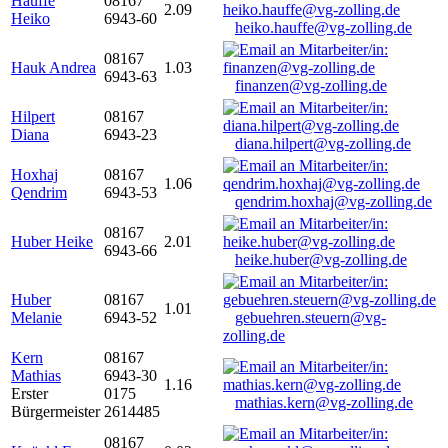
Hauffe
08167
2.09
Heiko
6943-60
heiko.hauffe@vg-zolling.de
08167
Hauk Andrea
1.03
6943-63
finanzen@vg-zolling.de
Hilpert
08167
Diana
6943-23
diana.hilpert@vg-zolling.de
Hoxhaj
08167
1.06
Qendrim
6943-53
qendrim.hoxhaj@vg-zolling.de
08167
Huber Heike
2.01
6943-66
heike.huber@vg-zolling.de
Huber
08167
1.01
Melanie
6943-52
gebuehren.steuern@vg-
zolling.de
Kern
08167
Mathias
6943-30
1.16
Erster
0175
mathias.kern@vg-zolling.de
Bürgermeister
2614485
08167