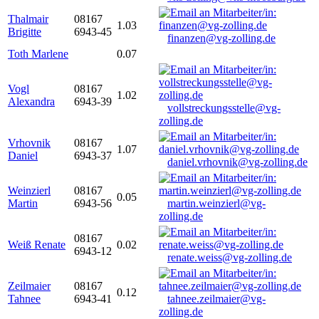
Thalmair
08167
1.03
Brigitte
6943-45
finanzen@vg-zolling.de
Toth Marlene
0.07
Vogl
08167
1.02
Alexandra
6943-39
vollstreckungsstelle@vg-
zolling.de
Vrhovnik
08167
1.07
Daniel
6943-37
daniel.vrhovnik@vg-zolling.de
Weinzierl
08167
0.05
Martin
6943-56
martin.weinzierl@vg-
zolling.de
08167
Weiß Renate
0.02
6943-12
renate.weiss@vg-zolling.de
Zeilmaier
08167
0.12
Tahnee
6943-41
tahnee.zeilmaier@vg-
zolling.de