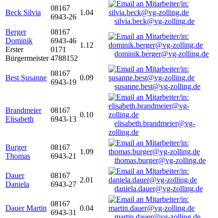
08167
Beck Silvia
1.04
6943-26
silvia.beck@vg-zolling.de
Berger
08167
Dominik
6943-46
1.12
Erster
0171
dominik.berger@vg-zolling.de
Bürgermeister
4788152
08167
Best Susanne
0.09
6943-19
susanne.best@vg-zolling.de
Brandmeier
08167
0.10
Elisabeth
6943-13
elisabeth.brandmeier@vg-
zolling.de
Burger
08167
1.09
Thomas
6943-21
thomas.burger@vg-zolling.de
Dauer
08167
2.01
Daniela
6943-27
daniela.dauer@vg-zolling.de
08167
Dauer Martin
0.04
6943-31
martin.dauer@vg-zolling.de