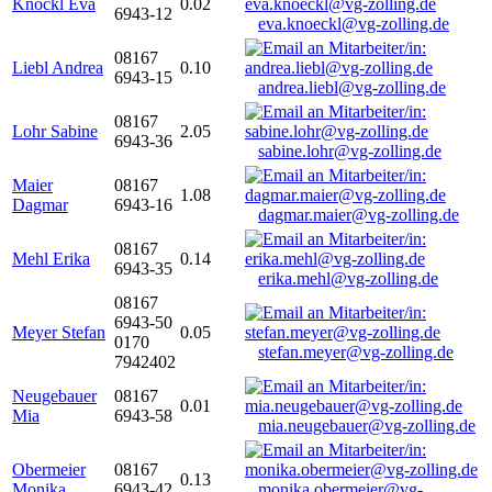
Knöckl Eva
0.02
6943-12
eva.knoeckl@vg-zolling.de
08167
Liebl Andrea
0.10
6943-15
andrea.liebl@vg-zolling.de
08167
Lohr Sabine
2.05
6943-36
sabine.lohr@vg-zolling.de
Maier
08167
1.08
Dagmar
6943-16
dagmar.maier@vg-zolling.de
08167
Mehl Erika
0.14
6943-35
erika.mehl@vg-zolling.de
08167
6943-50
Meyer Stefan
0.05
0170
stefan.meyer@vg-zolling.de
7942402
Neugebauer
08167
0.01
Mia
6943-58
mia.neugebauer@vg-zolling.de
Obermeier
08167
0.13
Monika
6943-42
monika.obermeier@vg-