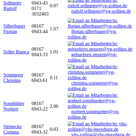
Sellmeier
6943-43
0.07
Rudolf
0171
rudolf.sellmeier@vg-zolling.de
3032403
Silberbauer
08167
1.07
Florian
6943-44
florian.silberbauer@vg-
zolling.de
08167
Soller Bianca
1.01
6943-33
gebuehren.steuern@vg-
zolling.de
Sommerer
08167
0.11
Christina
6943-61
christina.sommerer@vg-
zolling.de
Sonnhütter
08167
2.06
Norbert
6943-22
norbert.sonnhuetter@vg-
zolling.de
Steinecke
08167
0.03
Corinna
6943-32
vhs-zolling@vhs-moosburg.de