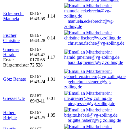
Eckebrecht
08167
1.14
Manuela
6943-59
manuela.eckebrecht@vg-
zolling.de
Fischer
08167
0.14
Christine
6943-28
christine.fischer@vg-zolling.de
Gmeiner
08167
Harald
6943-47
1.17
Erster
0170 65
harald.gmeiner@vg-zolling.de
Bürgermeister
72 528
08167
Götz Renate
1.01
6943-24
gebuehren.steuern@vg-
zolling.de
08167
Gresser Ute
0.01
6943-11
ute.gresser@vg-zolling.de
Haberl
08167
1.05
Brigitte
6943-25
brigitte.haberl@vg-zolling.de