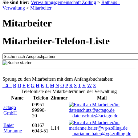
Sie sind hier:
Verwaltungsgemeinschaft Zolling
>
Rathaus -
Verwaltung
>
Mitarbeiter
Mitarbeiter
Mitarbeiter-Telefon-Liste
Sprung zu den Mitarbeitern mit dem Anfangsbuchstaben:
a
B
D
E
F
G
H
K
L
M
N
O
P
R
S
T
V
W
Z
Telefonliste der Mitarbeiter/innen der Verwaltung
Name
Telefon
Zimmer
Mail
09951
actago
99990-
GmbH
20
datenschutz@actago.de
Baier
08167
1.14
Marianne
6943-51
marianne.baier@vg-zolling.de