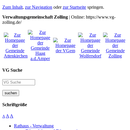
Zum Inhalt
,
zur Navigation
oder
zur Startseite
springen.
Verwaltungsgemeinschaft Zolling
| Online: https://www.vg-
zolling.de/
VG Suche
suchen
Schriftgröße
A
A
A
Rathaus - Verwaltung