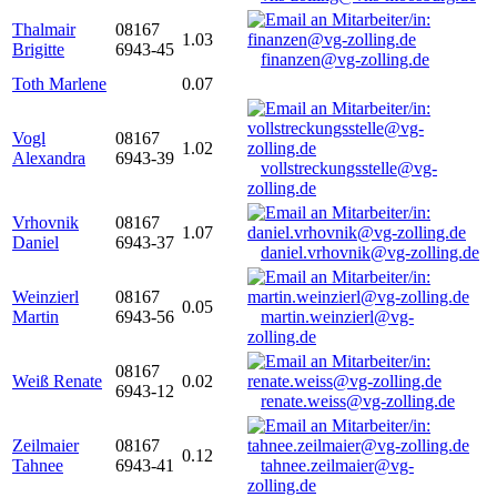
Thalmair
08167
1.03
Brigitte
6943-45
finanzen@vg-zolling.de
Toth Marlene
0.07
Vogl
08167
1.02
Alexandra
6943-39
vollstreckungsstelle@vg-
zolling.de
Vrhovnik
08167
1.07
Daniel
6943-37
daniel.vrhovnik@vg-zolling.de
Weinzierl
08167
0.05
Martin
6943-56
martin.weinzierl@vg-
zolling.de
08167
Weiß Renate
0.02
6943-12
renate.weiss@vg-zolling.de
Zeilmaier
08167
0.12
Tahnee
6943-41
tahnee.zeilmaier@vg-
zolling.de