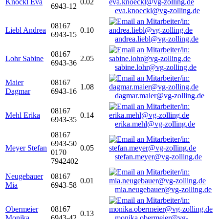
Knöckl Eva
0.02
6943-12
eva.knoeckl@vg-zolling.de
08167
Liebl Andrea
0.10
6943-15
andrea.liebl@vg-zolling.de
08167
Lohr Sabine
2.05
6943-36
sabine.lohr@vg-zolling.de
Maier
08167
1.08
Dagmar
6943-16
dagmar.maier@vg-zolling.de
08167
Mehl Erika
0.14
6943-35
erika.mehl@vg-zolling.de
08167
6943-50
Meyer Stefan
0.05
0170
stefan.meyer@vg-zolling.de
7942402
Neugebauer
08167
0.01
Mia
6943-58
mia.neugebauer@vg-zolling.de
Obermeier
08167
0.13
Monika
6943-42
monika.obermeier@vg-