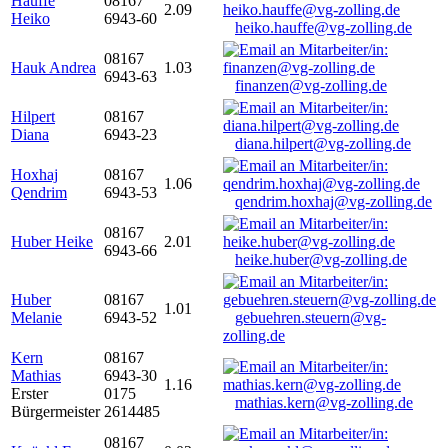
Hauffe
08167
2.09
Heiko
6943-60
heiko.hauffe@vg-zolling.de
08167
Hauk Andrea
1.03
6943-63
finanzen@vg-zolling.de
Hilpert
08167
Diana
6943-23
diana.hilpert@vg-zolling.de
Hoxhaj
08167
1.06
Qendrim
6943-53
qendrim.hoxhaj@vg-zolling.de
08167
Huber Heike
2.01
6943-66
heike.huber@vg-zolling.de
Huber
08167
1.01
Melanie
6943-52
gebuehren.steuern@vg-
zolling.de
Kern
08167
Mathias
6943-30
1.16
Erster
0175
mathias.kern@vg-zolling.de
Bürgermeister
2614485
08167