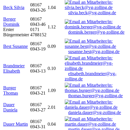
08167
Beck Silvia
1.04
6943-26
silvia.beck@vg-zolling.de
Berger
08167
Dominik
6943-46
1.12
Erster
0171
dominik.berger@vg-zolling.de
Bürgermeister
4788152
08167
Best Susanne
0.09
6943-19
susanne.best@vg-zolling.de
Brandmeier
08167
0.10
Elisabeth
6943-13
elisabeth.brandmeier@vg-
zolling.de
Burger
08167
1.09
Thomas
6943-21
thomas.burger@vg-zolling.de
Dauer
08167
2.01
Daniela
6943-27
daniela.dauer@vg-zolling.de
08167
Dauer Martin
0.04
6943-31
martin.dauer@vg-zolling.de