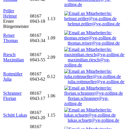
zolling.de
Priller
Helmut
08167
1.13
Erster
6943-18
helmut.priller@vg-zolling.de
Bürgermeister
Reiser
08167
1.09
Thomas
6943-34
thomas.reiser@vg-zolling.de
Riesch
08167
2.09
Maximilian
6943-55
maximilian.riesch@vg-
zolling.de
Rottmüller
08167
0.12
Julia
6943-62
julia.rottmueller@vg-zolling.de
Schranner
08167
1.06
Florian
6943-17
florian.schranner@vg-
zolling.de
08167
Schütt Lukas
1.15
6943-20
lukas.schuett@vg-zolling.de
08167