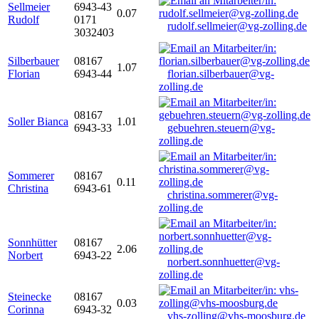
Sellmeier
6943-43
0.07
Rudolf
0171
rudolf.sellmeier@vg-zolling.de
3032403
Silberbauer
08167
1.07
Florian
6943-44
florian.silberbauer@vg-
zolling.de
08167
Soller Bianca
1.01
6943-33
gebuehren.steuern@vg-
zolling.de
Sommerer
08167
0.11
Christina
6943-61
christina.sommerer@vg-
zolling.de
Sonnhütter
08167
2.06
Norbert
6943-22
norbert.sonnhuetter@vg-
zolling.de
Steinecke
08167
0.03
Corinna
6943-32
vhs-zolling@vhs-moosburg.de