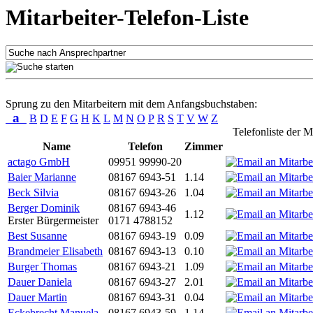
Mitarbeiter-Telefon-Liste
Sprung zu den Mitarbeitern mit dem Anfangsbuchstaben:
a
B
D
E
F
G
H
K
L
M
N
O
P
R
S
T
V
W
Z
Telefonliste der M
Name
Telefon
Zimmer
actago GmbH
09951 99990-20
Baier Marianne
08167 6943-51
1.14
Beck Silvia
08167 6943-26
1.04
Berger Dominik
08167 6943-46
1.12
Erster Bürgermeister
0171 4788152
Best Susanne
08167 6943-19
0.09
Brandmeier Elisabeth
08167 6943-13
0.10
Burger Thomas
08167 6943-21
1.09
Dauer Daniela
08167 6943-27
2.01
Dauer Martin
08167 6943-31
0.04
Eckebrecht Manuela
08167 6943-59
1.14