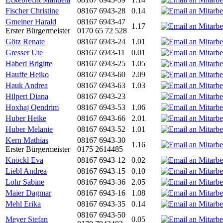
Fischer Christine
08167 6943-28
0.14
Gmeiner Harald
08167 6943-47
1.17
Erster Bürgermeister
0170 65 72 528
Götz Renate
08167 6943-24
1.01
Gresser Ute
08167 6943-11
0.01
Haberl Brigitte
08167 6943-25
1.05
Hauffe Heiko
08167 6943-60
2.09
Hauk Andrea
08167 6943-63
1.03
Hilpert Diana
08167 6943-23
Hoxhaj Qendrim
08167 6943-53
1.06
Huber Heike
08167 6943-66
2.01
Huber Melanie
08167 6943-52
1.01
Kern Mathias
08167 6943-30
1.16
Erster Bürgermeister
0175 2614485
Knöckl Eva
08167 6943-12
0.02
Liebl Andrea
08167 6943-15
0.10
Lohr Sabine
08167 6943-36
2.05
Maier Dagmar
08167 6943-16
1.08
Mehl Erika
08167 6943-35
0.14
08167 6943-50
Meyer Stefan
0.05