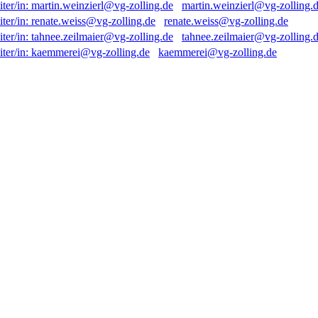
martin.weinzierl@vg-zolling.
renate.weiss@vg-zolling.de
tahnee.zeilmaier@vg-zolling.
kaemmerei@vg-zolling.de