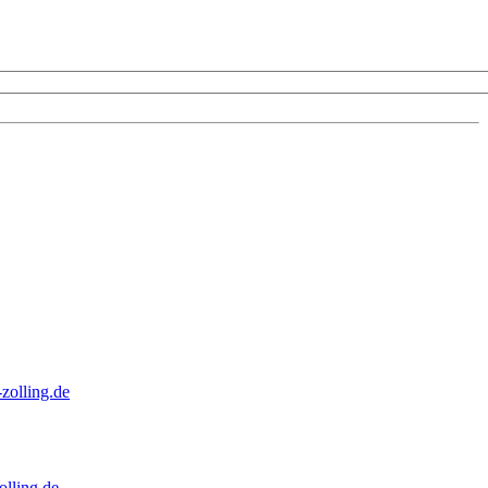
zolling.de
lling.de