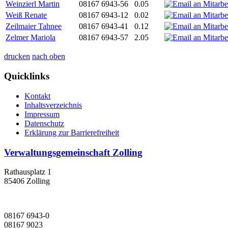
Weinzierl Martin
08167 6943-56
0.05
Weiß Renate
08167 6943-12
0.02
Zeilmaier Tahnee
08167 6943-41
0.12
Zelmer Mariola
08167 6943-57
2.05
drucken
nach oben
Quicklinks
Kontakt
Inhaltsverzeichnis
Impressum
Datenschutz
Erklärung zur Barrierefreiheit
Verwaltungsgemeinschaft Zolling
Rathausplatz 1
85406 Zolling
08167 6943-0
08167 9023