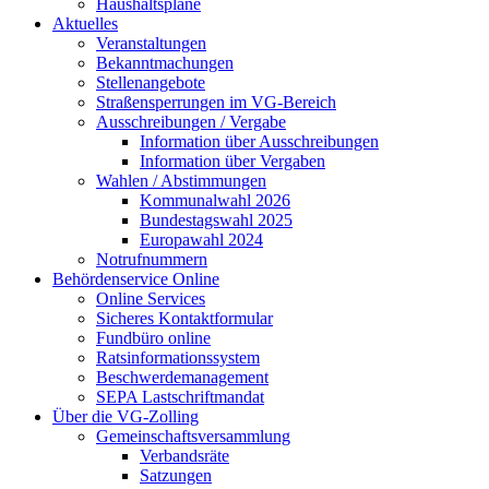
Haushaltspläne
Aktuelles
Veranstaltungen
Bekanntmachungen
Stellenangebote
Straßensperrungen im VG-Bereich
Ausschreibungen / Vergabe
Information über Ausschreibungen
Information über Vergaben
Wahlen / Abstimmungen
Kommunalwahl 2026
Bundestagswahl 2025
Europawahl 2024
Notrufnummern
Behördenservice Online
Online Services
Sicheres Kontaktformular
Fundbüro online
Ratsinformationssystem
Beschwerdemanagement
SEPA Lastschriftmandat
Über die VG-Zolling
Gemeinschaftsversammlung
Verbandsräte
Satzungen