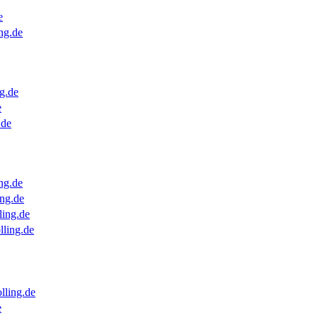
e
ng.de
g.de
e
.de
ng.de
ng.de
ling.de
lling.de
lling.de
e