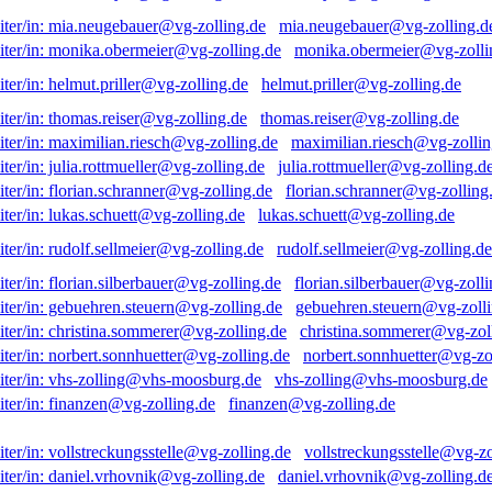
mia.neugebauer@vg-zolling.d
monika.obermeier@vg-zolli
helmut.priller@vg-zolling.de
thomas.reiser@vg-zolling.de
maximilian.riesch@vg-zollin
julia.rottmueller@vg-zolling.d
florian.schranner@vg-zolling
lukas.schuett@vg-zolling.de
rudolf.sellmeier@vg-zolling.de
florian.silberbauer@vg-zolli
gebuehren.steuern@vg-zolli
christina.sommerer@vg-zol
norbert.sonnhuetter@vg-zo
vhs-zolling@vhs-moosburg.de
finanzen@vg-zolling.de
vollstreckungsstelle@vg-zo
daniel.vrhovnik@vg-zolling.d