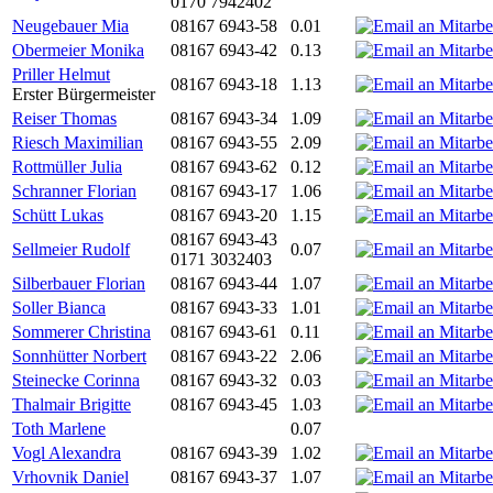
0170 7942402
Neugebauer Mia
08167 6943-58
0.01
Obermeier Monika
08167 6943-42
0.13
Priller Helmut
08167 6943-18
1.13
Erster Bürgermeister
Reiser Thomas
08167 6943-34
1.09
Riesch Maximilian
08167 6943-55
2.09
Rottmüller Julia
08167 6943-62
0.12
Schranner Florian
08167 6943-17
1.06
Schütt Lukas
08167 6943-20
1.15
08167 6943-43
Sellmeier Rudolf
0.07
0171 3032403
Silberbauer Florian
08167 6943-44
1.07
Soller Bianca
08167 6943-33
1.01
Sommerer Christina
08167 6943-61
0.11
Sonnhütter Norbert
08167 6943-22
2.06
Steinecke Corinna
08167 6943-32
0.03
Thalmair Brigitte
08167 6943-45
1.03
Toth Marlene
0.07
Vogl Alexandra
08167 6943-39
1.02
Vrhovnik Daniel
08167 6943-37
1.07