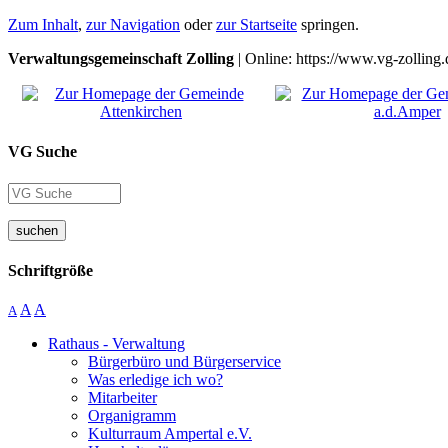
Zum Inhalt
,
zur Navigation
oder
zur Startseite
springen.
Verwaltungsgemeinschaft Zolling
| Online: https://www.vg-zolling.
VG Suche
suchen
Schriftgröße
A
A
A
Rathaus - Verwaltung
Bürgerbüro und Bürgerservice
Was erledige ich wo?
Mitarbeiter
Organigramm
Kulturraum Ampertal e.V.