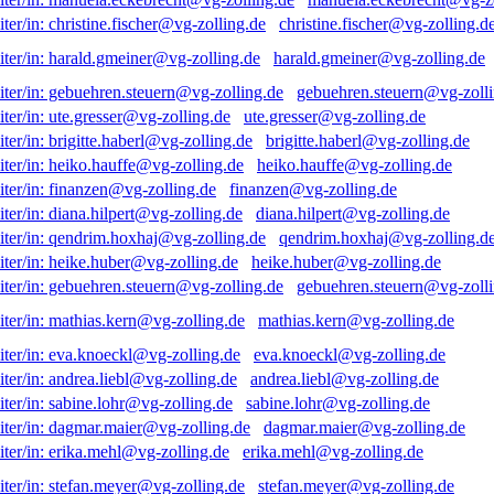
christine.fischer@vg-zolling.d
harald.gmeiner@vg-zolling.de
gebuehren.steuern@vg-zolli
ute.gresser@vg-zolling.de
brigitte.haberl@vg-zolling.de
heiko.hauffe@vg-zolling.de
finanzen@vg-zolling.de
diana.hilpert@vg-zolling.de
qendrim.hoxhaj@vg-zolling.d
heike.huber@vg-zolling.de
gebuehren.steuern@vg-zolli
mathias.kern@vg-zolling.de
eva.knoeckl@vg-zolling.de
andrea.liebl@vg-zolling.de
sabine.lohr@vg-zolling.de
dagmar.maier@vg-zolling.de
erika.mehl@vg-zolling.de
stefan.meyer@vg-zolling.de