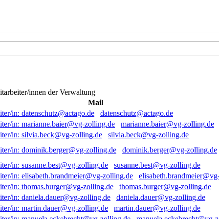
itarbeiter/innen der Verwaltung
Mail
datenschutz@actago.de
marianne.baier@vg-zolling.de
silvia.beck@vg-zolling.de
dominik.berger@vg-zolling.de
susanne.best@vg-zolling.de
elisabeth.brandmeier@vg-
thomas.burger@vg-zolling.de
daniela.dauer@vg-zolling.de
martin.dauer@vg-zolling.de
manuela.eckebrecht@vg-zo