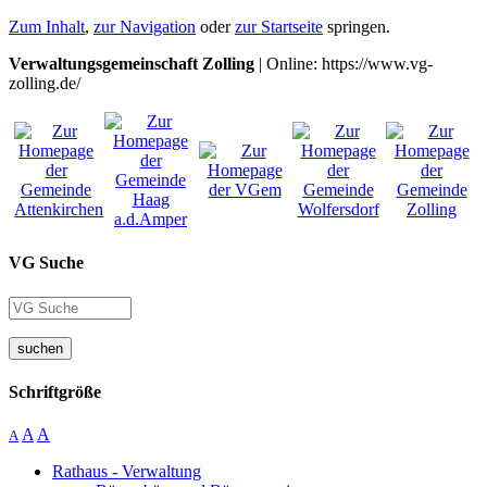
Zum Inhalt
,
zur Navigation
oder
zur Startseite
springen.
Verwaltungsgemeinschaft Zolling
| Online: https://www.vg-
zolling.de/
VG Suche
suchen
Schriftgröße
A
A
A
Rathaus - Verwaltung