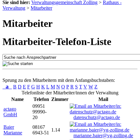
Sie sind hier:
Verwaltungsgemeinschaft Zolling
>
Rathaus -
Verwaltung
>
Mitarbeiter
Mitarbeiter
Mitarbeiter-Telefon-Liste
Sprung zu den Mitarbeitern mit dem Anfangsbuchstaben:
a
B
D
E
F
G
H
K
L
M
N
O
P
R
S
T
V
W
Z
Telefonliste der Mitarbeiter/innen der Verwaltung
Name
Telefon
Zimmer
Mail
09951
actago
99990-
GmbH
20
datenschutz@actago.de
Baier
08167
1.14
Marianne
6943-51
marianne.baier@vg-zolling.de