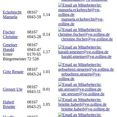
Eckebrecht
08167
1.14
Manuela
6943-59
manuela.eckebrecht@vg-
zolling.de
Fischer
08167
0.14
Christine
6943-28
christine.fischer@vg-zolling.de
Gmeiner
08167
Harald
6943-47
1.17
Erster
0170 65
harald.gmeiner@vg-zolling.de
Bürgermeister
72 528
08167
Götz Renate
1.01
6943-24
gebuehren.steuern@vg-
zolling.de
08167
Gresser Ute
0.01
6943-11
ute.gresser@vg-zolling.de
Haberl
08167
1.05
Brigitte
6943-25
brigitte.haberl@vg-zolling.de