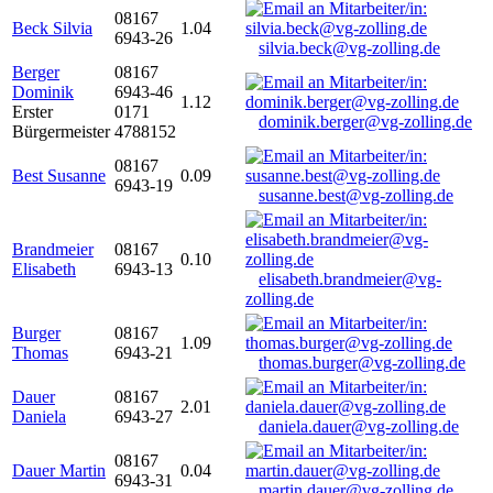
08167
Beck Silvia
1.04
6943-26
silvia.beck@vg-zolling.de
Berger
08167
Dominik
6943-46
1.12
Erster
0171
dominik.berger@vg-zolling.de
Bürgermeister
4788152
08167
Best Susanne
0.09
6943-19
susanne.best@vg-zolling.de
Brandmeier
08167
0.10
Elisabeth
6943-13
elisabeth.brandmeier@vg-
zolling.de
Burger
08167
1.09
Thomas
6943-21
thomas.burger@vg-zolling.de
Dauer
08167
2.01
Daniela
6943-27
daniela.dauer@vg-zolling.de
08167
Dauer Martin
0.04
6943-31
martin.dauer@vg-zolling.de