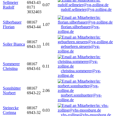
Sellmeier
6943-43
0.07
Rudolf
0171
rudolf.sellmeier@vg-zolling.de
3032403
Silberbauer
08167
1.07
Florian
6943-44
florian.silberbauer@vg-
zolling.de
08167
Soller Bianca
1.01
6943-33
gebuehren.steuern@vg-
zolling.de
Sommerer
08167
0.11
Christina
6943-61
christina.sommerer@vg-
zolling.de
Sonnhütter
08167
2.06
Norbert
6943-22
norbert.sonnhuetter@vg-
zolling.de
Steinecke
08167
0.03
Corinna
6943-32
vhs-zolling@vhs-moosburg.de