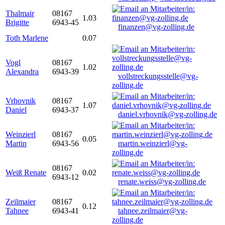
Thalmair
08167
1.03
Brigitte
6943-45
finanzen@vg-zolling.de
Toth Marlene
0.07
Vogl
08167
1.02
Alexandra
6943-39
vollstreckungsstelle@vg-
zolling.de
Vrhovnik
08167
1.07
Daniel
6943-37
daniel.vrhovnik@vg-zolling.de
Weinzierl
08167
0.05
Martin
6943-56
martin.weinzierl@vg-
zolling.de
08167
Weiß Renate
0.02
6943-12
renate.weiss@vg-zolling.de
Zeilmaier
08167
0.12
Tahnee
6943-41
tahnee.zeilmaier@vg-
zolling.de