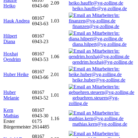
Hauffe
08167
2.09
Heiko
6943-60
heiko.hauffe@vg-zolling.de
08167
Hauk Andrea
1.03
6943-63
finanzen@vg-zolling.de
Hilpert
08167
Diana
6943-23
diana.hilpert@vg-zolling.de
Hoxhaj
08167
1.06
Qendrim
6943-53
qendrim.hoxhaj@vg-zolling.de
08167
Huber Heike
2.01
6943-66
heike.huber@vg-zolling.de
Huber
08167
1.01
Melanie
6943-52
gebuehren.steuern@vg-
zolling.de
Kern
08167
Mathias
6943-30
1.16
Erster
0175
mathias.kern@vg-zolling.de
Bürgermeister
2614485
08167