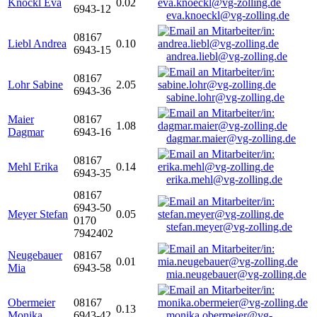
Knöckl Eva
0.02
6943-12
eva.knoeckl@vg-zolling.de
08167
Liebl Andrea
0.10
6943-15
andrea.liebl@vg-zolling.de
08167
Lohr Sabine
2.05
6943-36
sabine.lohr@vg-zolling.de
Maier
08167
1.08
Dagmar
6943-16
dagmar.maier@vg-zolling.de
08167
Mehl Erika
0.14
6943-35
erika.mehl@vg-zolling.de
08167
6943-50
Meyer Stefan
0.05
0170
stefan.meyer@vg-zolling.de
7942402
Neugebauer
08167
0.01
Mia
6943-58
mia.neugebauer@vg-zolling.de
Obermeier
08167
0.13
Monika
6943-42
monika.obermeier@vg-