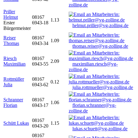
zolling.de
Priller
Helmut
08167
1.13
Erster
6943-18
helmut.priller@vg-zolling.de
Bürgermeister
Reiser
08167
1.09
Thomas
6943-34
thomas.reiser@vg-zolling.de
Riesch
08167
2.09
Maximilian
6943-55
maximilian.riesch@vg-
zolling.de
Rottmüller
08167
0.12
Julia
6943-62
julia.rottmueller@vg-zolling.de
Schranner
08167
1.06
Florian
6943-17
florian.schranner@vg-
zolling.de
08167
Schütt Lukas
1.15
6943-20
lukas.schuett@vg-zolling.de
08167