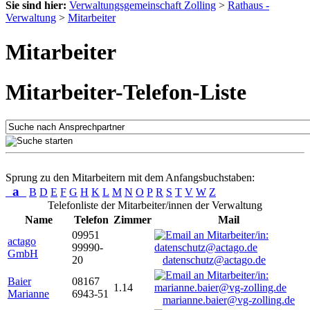
Sie sind hier:
Verwaltungsgemeinschaft Zolling
>
Rathaus -
Verwaltung
>
Mitarbeiter
Mitarbeiter
Mitarbeiter-Telefon-Liste
Sprung zu den Mitarbeitern mit dem Anfangsbuchstaben:
a
B
D
E
F
G
H
K
L
M
N
O
P
R
S
T
V
W
Z
Telefonliste der Mitarbeiter/innen der Verwaltung
Name
Telefon
Zimmer
Mail
09951
actago
99990-
GmbH
20
datenschutz@actago.de
Baier
08167
1.14
Marianne
6943-51
marianne.baier@vg-zolling.de