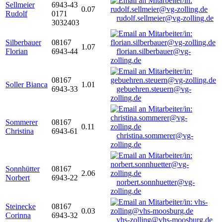
Sellmeier
6943-43
0.07
Rudolf
0171
rudolf.sellmeier@vg-zolling.de
3032403
Silberbauer
08167
1.07
Florian
6943-44
florian.silberbauer@vg-
zolling.de
08167
Soller Bianca
1.01
6943-33
gebuehren.steuern@vg-
zolling.de
Sommerer
08167
0.11
Christina
6943-61
christina.sommerer@vg-
zolling.de
Sonnhütter
08167
2.06
Norbert
6943-22
norbert.sonnhuetter@vg-
zolling.de
Steinecke
08167
0.03
Corinna
6943-32
vhs-zolling@vhs-moosburg.de