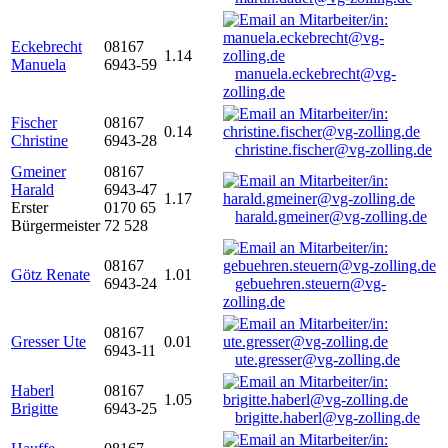
Eckebrecht
08167
1.14
Manuela
6943-59
manuela.eckebrecht@vg-
zolling.de
Fischer
08167
0.14
Christine
6943-28
christine.fischer@vg-zolling.de
Gmeiner
08167
Harald
6943-47
1.17
Erster
0170 65
harald.gmeiner@vg-zolling.de
Bürgermeister
72 528
08167
Götz Renate
1.01
6943-24
gebuehren.steuern@vg-
zolling.de
08167
Gresser Ute
0.01
6943-11
ute.gresser@vg-zolling.de
Haberl
08167
1.05
Brigitte
6943-25
brigitte.haberl@vg-zolling.de