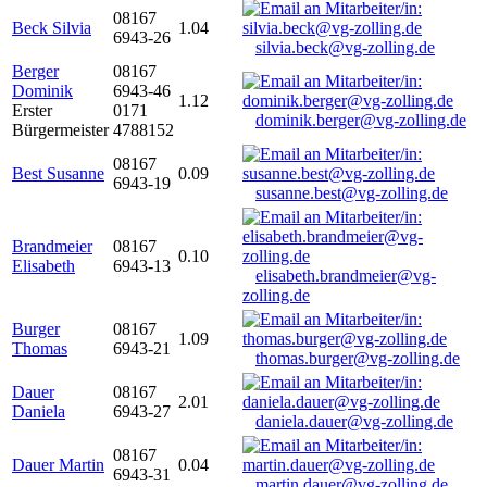
08167
Beck Silvia
1.04
6943-26
silvia.beck@vg-zolling.de
Berger
08167
Dominik
6943-46
1.12
Erster
0171
dominik.berger@vg-zolling.de
Bürgermeister
4788152
08167
Best Susanne
0.09
6943-19
susanne.best@vg-zolling.de
Brandmeier
08167
0.10
Elisabeth
6943-13
elisabeth.brandmeier@vg-
zolling.de
Burger
08167
1.09
Thomas
6943-21
thomas.burger@vg-zolling.de
Dauer
08167
2.01
Daniela
6943-27
daniela.dauer@vg-zolling.de
08167
Dauer Martin
0.04
6943-31
martin.dauer@vg-zolling.de