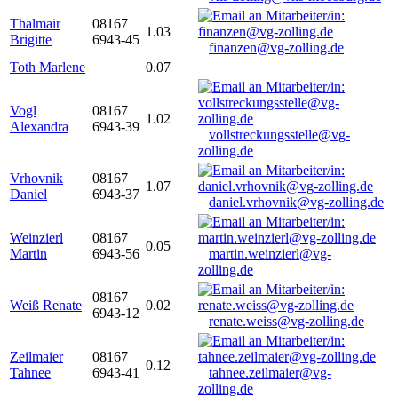
Thalmair
08167
1.03
Brigitte
6943-45
finanzen@vg-zolling.de
Toth Marlene
0.07
Vogl
08167
1.02
Alexandra
6943-39
vollstreckungsstelle@vg-
zolling.de
Vrhovnik
08167
1.07
Daniel
6943-37
daniel.vrhovnik@vg-zolling.de
Weinzierl
08167
0.05
Martin
6943-56
martin.weinzierl@vg-
zolling.de
08167
Weiß Renate
0.02
6943-12
renate.weiss@vg-zolling.de
Zeilmaier
08167
0.12
Tahnee
6943-41
tahnee.zeilmaier@vg-
zolling.de