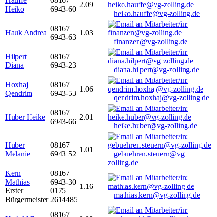
Hauffe
08167
2.09
Heiko
6943-60
heiko.hauffe@vg-zolling.de
08167
Hauk Andrea
1.03
6943-63
finanzen@vg-zolling.de
Hilpert
08167
Diana
6943-23
diana.hilpert@vg-zolling.de
Hoxhaj
08167
1.06
Qendrim
6943-53
qendrim.hoxhaj@vg-zolling.de
08167
Huber Heike
2.01
6943-66
heike.huber@vg-zolling.de
Huber
08167
1.01
Melanie
6943-52
gebuehren.steuern@vg-
zolling.de
Kern
08167
Mathias
6943-30
1.16
Erster
0175
mathias.kern@vg-zolling.de
Bürgermeister
2614485
08167