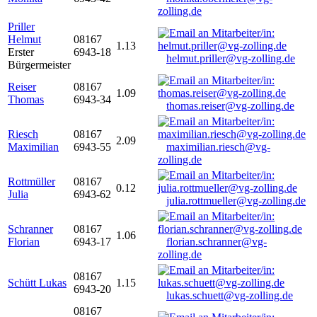
zolling.de
Priller
Helmut
08167
1.13
Erster
6943-18
helmut.priller@vg-zolling.de
Bürgermeister
Reiser
08167
1.09
Thomas
6943-34
thomas.reiser@vg-zolling.de
Riesch
08167
2.09
Maximilian
6943-55
maximilian.riesch@vg-
zolling.de
Rottmüller
08167
0.12
Julia
6943-62
julia.rottmueller@vg-zolling.de
Schranner
08167
1.06
Florian
6943-17
florian.schranner@vg-
zolling.de
08167
Schütt Lukas
1.15
6943-20
lukas.schuett@vg-zolling.de
08167