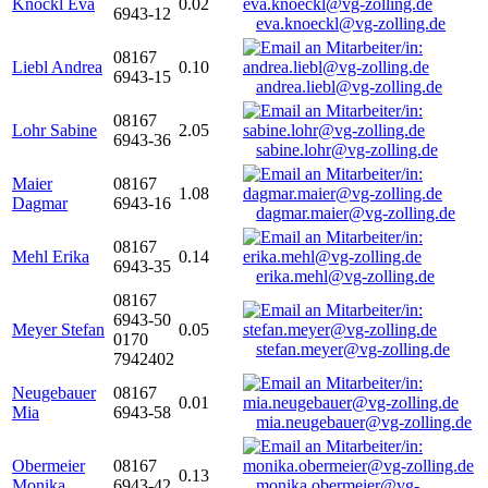
Knöckl Eva
0.02
6943-12
eva.knoeckl@vg-zolling.de
08167
Liebl Andrea
0.10
6943-15
andrea.liebl@vg-zolling.de
08167
Lohr Sabine
2.05
6943-36
sabine.lohr@vg-zolling.de
Maier
08167
1.08
Dagmar
6943-16
dagmar.maier@vg-zolling.de
08167
Mehl Erika
0.14
6943-35
erika.mehl@vg-zolling.de
08167
6943-50
Meyer Stefan
0.05
0170
stefan.meyer@vg-zolling.de
7942402
Neugebauer
08167
0.01
Mia
6943-58
mia.neugebauer@vg-zolling.de
Obermeier
08167
0.13
Monika
6943-42
monika.obermeier@vg-