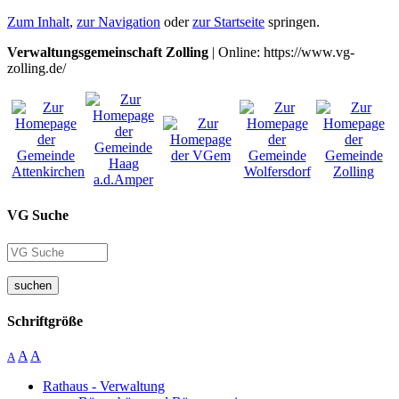
Zum Inhalt
,
zur Navigation
oder
zur Startseite
springen.
Verwaltungsgemeinschaft Zolling
| Online: https://www.vg-
zolling.de/
VG Suche
suchen
Schriftgröße
A
A
A
Rathaus - Verwaltung