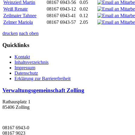
Weinzierl Martin
08167 6943-56
0.05
Weiß Renate
08167 6943-12
0.02
Zeilmaier Tahnee
08167 6943-41
0.12
Zelmer Mariola
08167 6943-57
2.05
drucken
nach oben
Quicklinks
Kontakt
Inhaltsverzeichnis
Impressum
Datenschutz
Erklärung zur Barrierefreiheit
Verwaltungsgemeinschaft Zolling
Rathausplatz 1
85406 Zolling
08167 6943-0
08167 9023