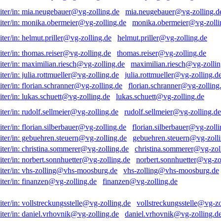
mia.neugebauer@vg-zolling.d
monika.obermeier@vg-zolli
helmut.priller@vg-zolling.de
thomas.reiser@vg-zolling.de
maximilian.riesch@vg-zollin
julia.rottmueller@vg-zolling.d
florian.schranner@vg-zolling
lukas.schuett@vg-zolling.de
rudolf.sellmeier@vg-zolling.de
florian.silberbauer@vg-zolli
gebuehren.steuern@vg-zolli
christina.sommerer@vg-zol
norbert.sonnhuetter@vg-zo
vhs-zolling@vhs-moosburg.de
finanzen@vg-zolling.de
vollstreckungsstelle@vg-zo
daniel.vrhovnik@vg-zolling.d