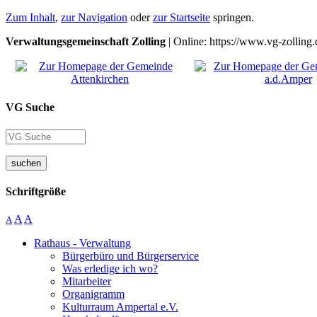
Zum Inhalt
,
zur Navigation
oder
zur Startseite
springen.
Verwaltungsgemeinschaft Zolling
| Online: https://www.vg-zolling.
VG Suche
suchen
Schriftgröße
A
A
A
Rathaus - Verwaltung
Bürgerbüro und Bürgerservice
Was erledige ich wo?
Mitarbeiter
Organigramm
Kulturraum Ampertal e.V.