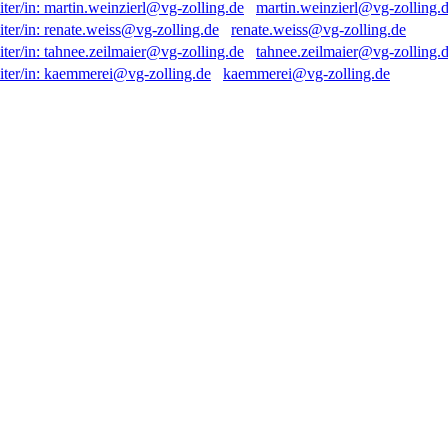
martin.weinzierl@vg-zolling.
renate.weiss@vg-zolling.de
tahnee.zeilmaier@vg-zolling.
kaemmerei@vg-zolling.de