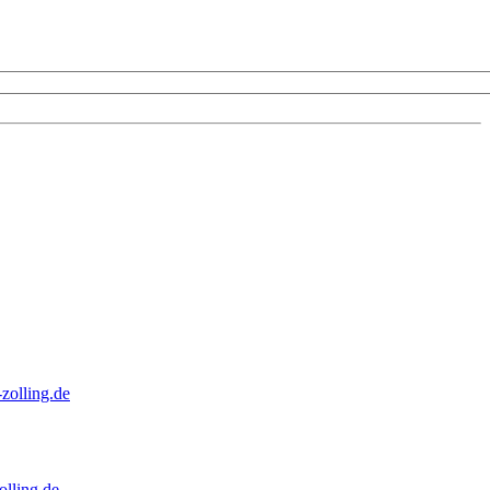
zolling.de
lling.de