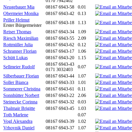
0170 7942402
Neugebauer Mia
08167 6943-58
0.01
Obermeier Monika
08167 6943-42
0.13
Priller Helmut
08167 6943-18
1.13
Erster Bürgermeister
Reiser Thomas
08167 6943-34
1.09
Riesch Maximilian
08167 6943-55
2.09
Rottmüller Julia
08167 6943-62
0.12
Schranner Florian
08167 6943-17
1.06
Schütt Lukas
08167 6943-20
1.15
08167 6943-43
Sellmeier Rudolf
0.07
0171 3032403
Silberbauer Florian
08167 6943-44
1.07
Soller Bianca
08167 6943-33
1.01
Sommerer Christina
08167 6943-61
0.11
Sonnhütter Norbert
08167 6943-22
2.06
Steinecke Corinna
08167 6943-32
0.03
Thalmair Brigitte
08167 6943-45
1.03
Toth Marlene
0.07
Vogl Alexandra
08167 6943-39
1.02
Vrhovnik Daniel
08167 6943-37
1.07