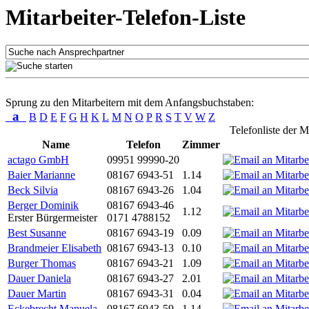
Mitarbeiter-Telefon-Liste
Sprung zu den Mitarbeitern mit dem Anfangsbuchstaben:
a
B
D
E
F
G
H
K
L
M
N
O
P
R
S
T
V
W
Z
Telefonliste der M
Name
Telefon
Zimmer
actago GmbH
09951 99990-20
Baier Marianne
08167 6943-51
1.14
Beck Silvia
08167 6943-26
1.04
Berger Dominik
08167 6943-46
1.12
Erster Bürgermeister
0171 4788152
Best Susanne
08167 6943-19
0.09
Brandmeier Elisabeth
08167 6943-13
0.10
Burger Thomas
08167 6943-21
1.09
Dauer Daniela
08167 6943-27
2.01
Dauer Martin
08167 6943-31
0.04
Eckebrecht Manuela
08167 6943-59
1.14