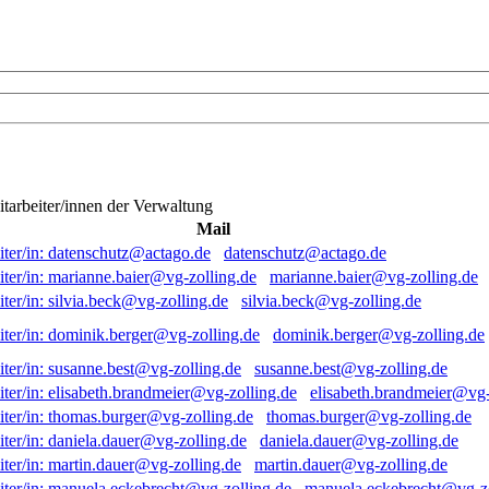
itarbeiter/innen der Verwaltung
Mail
datenschutz@actago.de
marianne.baier@vg-zolling.de
silvia.beck@vg-zolling.de
dominik.berger@vg-zolling.de
susanne.best@vg-zolling.de
elisabeth.brandmeier@vg-
thomas.burger@vg-zolling.de
daniela.dauer@vg-zolling.de
martin.dauer@vg-zolling.de
manuela.eckebrecht@vg-zo