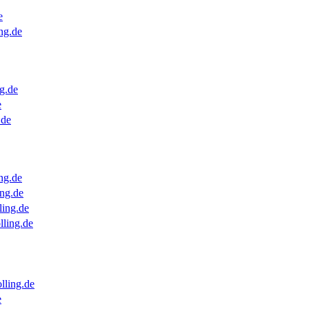
e
ng.de
g.de
e
.de
ng.de
ng.de
ling.de
lling.de
lling.de
e