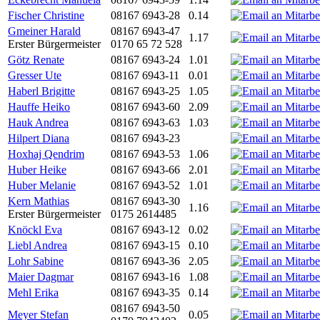
Fischer Christine
08167 6943-28
0.14
Gmeiner Harald
08167 6943-47
1.17
Erster Bürgermeister
0170 65 72 528
Götz Renate
08167 6943-24
1.01
Gresser Ute
08167 6943-11
0.01
Haberl Brigitte
08167 6943-25
1.05
Hauffe Heiko
08167 6943-60
2.09
Hauk Andrea
08167 6943-63
1.03
Hilpert Diana
08167 6943-23
Hoxhaj Qendrim
08167 6943-53
1.06
Huber Heike
08167 6943-66
2.01
Huber Melanie
08167 6943-52
1.01
Kern Mathias
08167 6943-30
1.16
Erster Bürgermeister
0175 2614485
Knöckl Eva
08167 6943-12
0.02
Liebl Andrea
08167 6943-15
0.10
Lohr Sabine
08167 6943-36
2.05
Maier Dagmar
08167 6943-16
1.08
Mehl Erika
08167 6943-35
0.14
08167 6943-50
Meyer Stefan
0.05