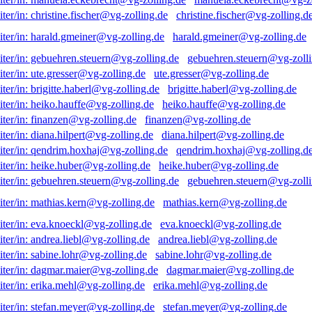
christine.fischer@vg-zolling.d
harald.gmeiner@vg-zolling.de
gebuehren.steuern@vg-zolli
ute.gresser@vg-zolling.de
brigitte.haberl@vg-zolling.de
heiko.hauffe@vg-zolling.de
finanzen@vg-zolling.de
diana.hilpert@vg-zolling.de
qendrim.hoxhaj@vg-zolling.d
heike.huber@vg-zolling.de
gebuehren.steuern@vg-zolli
mathias.kern@vg-zolling.de
eva.knoeckl@vg-zolling.de
andrea.liebl@vg-zolling.de
sabine.lohr@vg-zolling.de
dagmar.maier@vg-zolling.de
erika.mehl@vg-zolling.de
stefan.meyer@vg-zolling.de