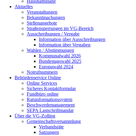
Haushaltspläne
Aktuelles
Veranstaltungen
Bekanntmachungen
Stellenangebote
Straßensperrungen im VG-Bereich
Ausschreibungen / Vergabe
Information über Ausschreibungen
Information über Vergaben
Wahlen / Abstimmungen
Kommunalwahl 2026
Bundestagswahl 2025
Europawahl 2024
Notrufnummern
Behördenservice Online
Online Services
Sicheres Kontaktformular
Fundbüro online
Ratsinformationssystem
Beschwerdemanagement
SEPA Lastschriftmandat
Über die VG-Zolling
Gemeinschaftsversammlung
Verbandsräte
Satzungen