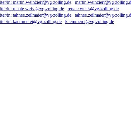
martin.weinzierl@vg-zolling.
renate.weiss@vg-zolling.de
tahnee.zeilmaier@vg-zolling.
kaemmerei@vg-zolling.de