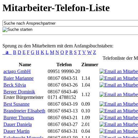
Mitarbeiter-Telefon-Liste
Sprung zu den Mitarbeitern mit dem Anfangsbuchstaben:
a
B
D
E
F
G
H
K
L
M
N
O
P
R
S
T
V
W
Z
Telefonliste der M
Name
Telefon
Zimmer
actago GmbH
09951 99990-20
Baier Marianne
08167 6943-51
1.14
Beck Silvia
08167 6943-26
1.04
Berger Dominik
08167 6943-46
1.12
Erster Bürgermeister
0171 4788152
Best Susanne
08167 6943-19
0.09
Brandmeier Elisabeth
08167 6943-13
0.10
Burger Thomas
08167 6943-21
1.09
Dauer Daniela
08167 6943-27
2.01
Dauer Martin
08167 6943-31
0.04
Eckebrecht Manuela
08167 6943-59
1.14