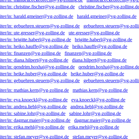
christine.fischer@vg-zolling.d
harald.gmeiner@vg-zolling.de
gebuehren.steuern@vg-zolli
ute.gresser@vg-zolling.de
brigitte.haberl@vg-zolling.de
heiko.hauffe@vg-zolling.de
finanzen@vg-zolling.de
diana.hilpert@vg-zolling.de
qendrim.hoxhaj@vg-zolling.d
heike.huber@vg-zolling.de
gebuehren.steuern@vg-zolli
mathias.kern@vg-zolling.de
eva.knoeckl@vg-zolling.de
andrea.liebl@vg-zolling.de
sabine.lohr@vg-zolling.de
dagmar.maier@vg-zolling.de
erika.mehl@vg-zolling.de
stefan.meyer@vg-zolling.de