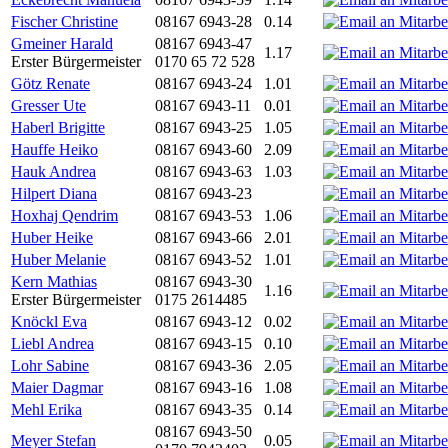
Fischer Christine
08167 6943-28
0.14
Gmeiner Harald
08167 6943-47
1.17
Erster Bürgermeister
0170 65 72 528
Götz Renate
08167 6943-24
1.01
Gresser Ute
08167 6943-11
0.01
Haberl Brigitte
08167 6943-25
1.05
Hauffe Heiko
08167 6943-60
2.09
Hauk Andrea
08167 6943-63
1.03
Hilpert Diana
08167 6943-23
Hoxhaj Qendrim
08167 6943-53
1.06
Huber Heike
08167 6943-66
2.01
Huber Melanie
08167 6943-52
1.01
Kern Mathias
08167 6943-30
1.16
Erster Bürgermeister
0175 2614485
Knöckl Eva
08167 6943-12
0.02
Liebl Andrea
08167 6943-15
0.10
Lohr Sabine
08167 6943-36
2.05
Maier Dagmar
08167 6943-16
1.08
Mehl Erika
08167 6943-35
0.14
08167 6943-50
Meyer Stefan
0.05