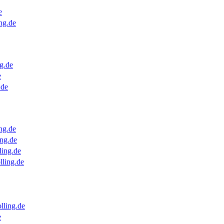
e
ng.de
g.de
e
.de
ng.de
ng.de
ling.de
lling.de
lling.de
e