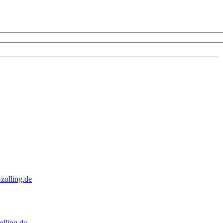
zolling.de
lling.de