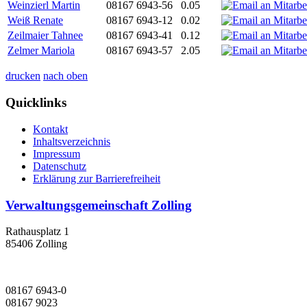
Weinzierl Martin
08167 6943-56
0.05
Weiß Renate
08167 6943-12
0.02
Zeilmaier Tahnee
08167 6943-41
0.12
Zelmer Mariola
08167 6943-57
2.05
drucken
nach oben
Quicklinks
Kontakt
Inhaltsverzeichnis
Impressum
Datenschutz
Erklärung zur Barrierefreiheit
Verwaltungsgemeinschaft Zolling
Rathausplatz 1
85406 Zolling
08167 6943-0
08167 9023