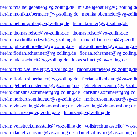
mia.neugebauer@vg-zolling.d
monika.obermeier@vg-zolli
helmut.priller@vg-zolling.de
thomas.reiser@vg-zolling.de
maximilian.riesch@vg-zollin
julia.rottmueller@vg-zolling.d
florian.schranner@vg-zolling
lukas.schuett@vg-zolling.de
rudolf.sellmeier@vg-zolling.de
florian.silberbauer@vg-zolli
gebuehren.steuern@vg-zolli
christina.sommerer@vg-zol
norbert.sonnhuetter@vg-zo
vhs-zolling@vhs-moosburg.de
finanzen@vg-zolling.de
vollstreckungsstelle@vg-zo
daniel.vrhovnik@vg-zolling.d