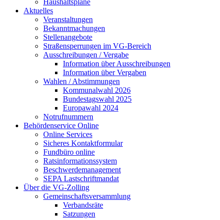
Haushaltspläne
Aktuelles
Veranstaltungen
Bekanntmachungen
Stellenangebote
Straßensperrungen im VG-Bereich
Ausschreibungen / Vergabe
Information über Ausschreibungen
Information über Vergaben
Wahlen / Abstimmungen
Kommunalwahl 2026
Bundestagswahl 2025
Europawahl 2024
Notrufnummern
Behördenservice Online
Online Services
Sicheres Kontaktformular
Fundbüro online
Ratsinformationssystem
Beschwerdemanagement
SEPA Lastschriftmandat
Über die VG-Zolling
Gemeinschaftsversammlung
Verbandsräte
Satzungen