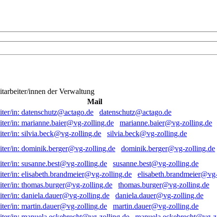
itarbeiter/innen der Verwaltung
Mail
datenschutz@actago.de
marianne.baier@vg-zolling.de
silvia.beck@vg-zolling.de
dominik.berger@vg-zolling.de
susanne.best@vg-zolling.de
elisabeth.brandmeier@vg-
thomas.burger@vg-zolling.de
daniela.dauer@vg-zolling.de
martin.dauer@vg-zolling.de
manuela.eckebrecht@vg-zo