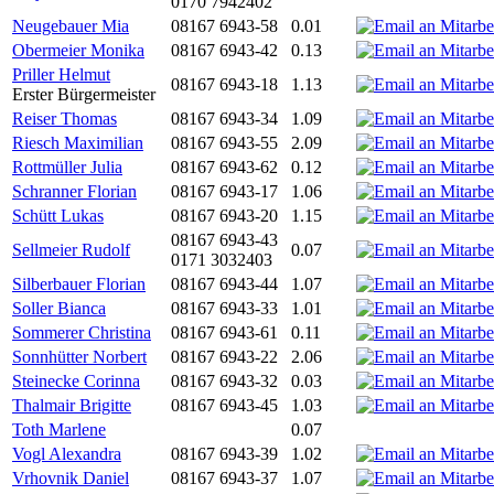
0170 7942402
Neugebauer Mia
08167 6943-58
0.01
Obermeier Monika
08167 6943-42
0.13
Priller Helmut
08167 6943-18
1.13
Erster Bürgermeister
Reiser Thomas
08167 6943-34
1.09
Riesch Maximilian
08167 6943-55
2.09
Rottmüller Julia
08167 6943-62
0.12
Schranner Florian
08167 6943-17
1.06
Schütt Lukas
08167 6943-20
1.15
08167 6943-43
Sellmeier Rudolf
0.07
0171 3032403
Silberbauer Florian
08167 6943-44
1.07
Soller Bianca
08167 6943-33
1.01
Sommerer Christina
08167 6943-61
0.11
Sonnhütter Norbert
08167 6943-22
2.06
Steinecke Corinna
08167 6943-32
0.03
Thalmair Brigitte
08167 6943-45
1.03
Toth Marlene
0.07
Vogl Alexandra
08167 6943-39
1.02
Vrhovnik Daniel
08167 6943-37
1.07