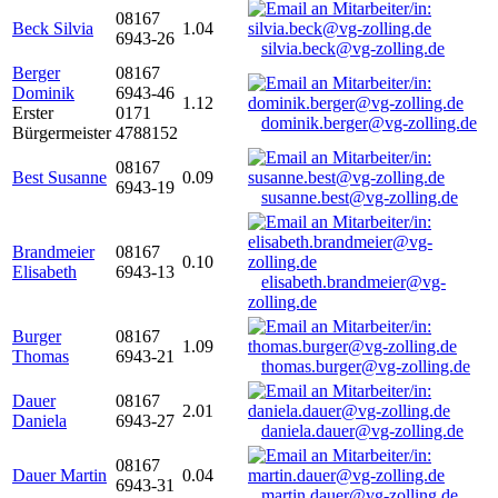
08167
Beck Silvia
1.04
6943-26
silvia.beck@vg-zolling.de
Berger
08167
Dominik
6943-46
1.12
Erster
0171
dominik.berger@vg-zolling.de
Bürgermeister
4788152
08167
Best Susanne
0.09
6943-19
susanne.best@vg-zolling.de
Brandmeier
08167
0.10
Elisabeth
6943-13
elisabeth.brandmeier@vg-
zolling.de
Burger
08167
1.09
Thomas
6943-21
thomas.burger@vg-zolling.de
Dauer
08167
2.01
Daniela
6943-27
daniela.dauer@vg-zolling.de
08167
Dauer Martin
0.04
6943-31
martin.dauer@vg-zolling.de