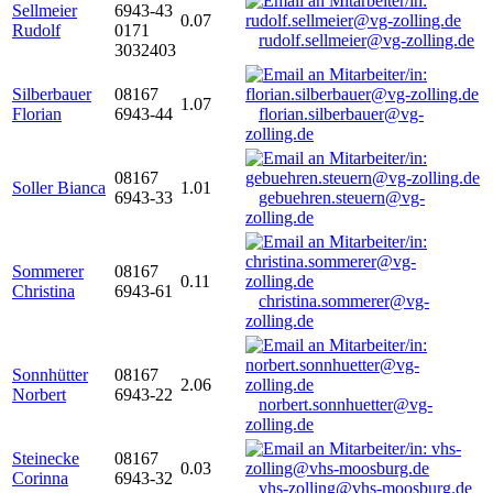
Sellmeier
6943-43
0.07
Rudolf
0171
rudolf.sellmeier@vg-zolling.de
3032403
Silberbauer
08167
1.07
Florian
6943-44
florian.silberbauer@vg-
zolling.de
08167
Soller Bianca
1.01
6943-33
gebuehren.steuern@vg-
zolling.de
Sommerer
08167
0.11
Christina
6943-61
christina.sommerer@vg-
zolling.de
Sonnhütter
08167
2.06
Norbert
6943-22
norbert.sonnhuetter@vg-
zolling.de
Steinecke
08167
0.03
Corinna
6943-32
vhs-zolling@vhs-moosburg.de