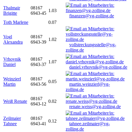
Thalmair
08167
1.03
Brigitte
6943-45
finanzen@vg-zolling.de
Toth Marlene
0.07
Vogl
08167
1.02
Alexandra
6943-39
vollstreckungsstelle@vg-
zolling.de
Vrhovnik
08167
1.07
Daniel
6943-37
daniel.vrhovnik@vg-zolling.de
Weinzierl
08167
0.05
Martin
6943-56
martin.weinzierl@vg-
zolling.de
08167
Weiß Renate
0.02
6943-12
renate.weiss@vg-zolling.de
Zeilmaier
08167
0.12
Tahnee
6943-41
tahnee.zeilmaier@vg-
zolling.de