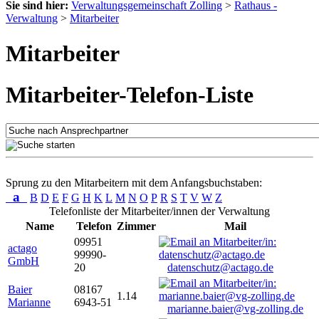
Sie sind hier:
Verwaltungsgemeinschaft Zolling
>
Rathaus -
Verwaltung
>
Mitarbeiter
Mitarbeiter
Mitarbeiter-Telefon-Liste
Sprung zu den Mitarbeitern mit dem Anfangsbuchstaben:
a
B
D
E
F
G
H
K
L
M
N
O
P
R
S
T
V
W
Z
Telefonliste der Mitarbeiter/innen der Verwaltung
Name
Telefon
Zimmer
Mail
09951
actago
99990-
GmbH
20
datenschutz@actago.de
Baier
08167
1.14
Marianne
6943-51
marianne.baier@vg-zolling.de