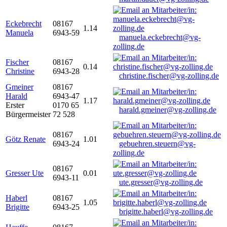
Eckebrecht
08167
1.14
Manuela
6943-59
manuela.eckebrecht@vg-
zolling.de
Fischer
08167
0.14
Christine
6943-28
christine.fischer@vg-zolling.de
Gmeiner
08167
Harald
6943-47
1.17
Erster
0170 65
harald.gmeiner@vg-zolling.de
Bürgermeister
72 528
08167
Götz Renate
1.01
6943-24
gebuehren.steuern@vg-
zolling.de
08167
Gresser Ute
0.01
6943-11
ute.gresser@vg-zolling.de
Haberl
08167
1.05
Brigitte
6943-25
brigitte.haberl@vg-zolling.de