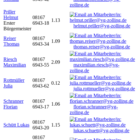
zolling.de
Priller
Helmut
08167
1.13
Erster
6943-18
helmut.priller@vg-zolling.de
Bürgermeister
Reiser
08167
1.09
Thomas
6943-34
thomas.reiser@vg-zolling.de
Riesch
08167
2.09
Maximilian
6943-55
maximilian.riesch@vg-
zolling.de
Rottmüller
08167
0.12
Julia
6943-62
julia.rottmueller@vg-zolling.de
Schranner
08167
1.06
Florian
6943-17
florian.schranner@vg-
zolling.de
08167
Schütt Lukas
1.15
6943-20
lukas.schuett@vg-zolling.de
08167