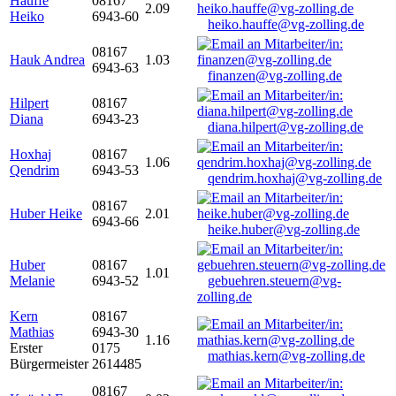
Hauffe
08167
2.09
Heiko
6943-60
heiko.hauffe@vg-zolling.de
08167
Hauk Andrea
1.03
6943-63
finanzen@vg-zolling.de
Hilpert
08167
Diana
6943-23
diana.hilpert@vg-zolling.de
Hoxhaj
08167
1.06
Qendrim
6943-53
qendrim.hoxhaj@vg-zolling.de
08167
Huber Heike
2.01
6943-66
heike.huber@vg-zolling.de
Huber
08167
1.01
Melanie
6943-52
gebuehren.steuern@vg-
zolling.de
Kern
08167
Mathias
6943-30
1.16
Erster
0175
mathias.kern@vg-zolling.de
Bürgermeister
2614485
08167