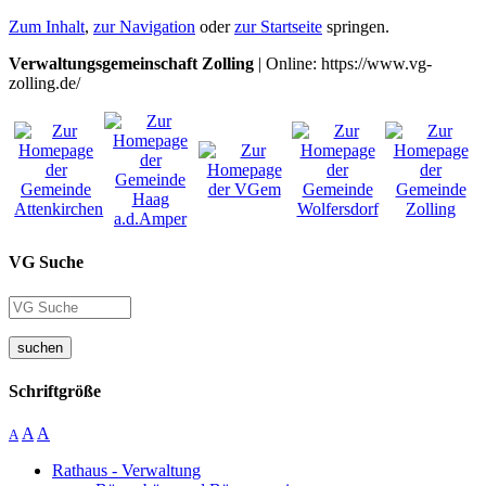
Zum Inhalt
,
zur Navigation
oder
zur Startseite
springen.
Verwaltungsgemeinschaft Zolling
| Online: https://www.vg-
zolling.de/
VG Suche
suchen
Schriftgröße
A
A
A
Rathaus - Verwaltung