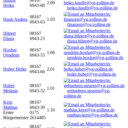
Hauffe
08167
2.09
Heiko
6943-60
heiko.hauffe@vg-zolling.de
08167
Hauk Andrea
1.03
6943-63
finanzen@vg-zolling.de
Hilpert
08167
Diana
6943-23
diana.hilpert@vg-zolling.de
Hoxhaj
08167
1.06
Qendrim
6943-53
qendrim.hoxhaj@vg-zolling.de
08167
Huber Heike
2.01
6943-66
heike.huber@vg-zolling.de
Huber
08167
1.01
Melanie
6943-52
gebuehren.steuern@vg-
zolling.de
Kern
08167
Mathias
6943-30
1.16
Erster
0175
mathias.kern@vg-zolling.de
Bürgermeister
2614485
08167