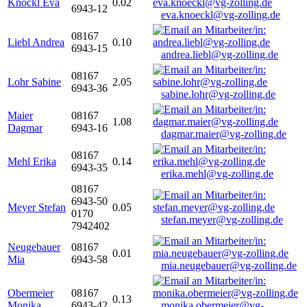
Knöckl Eva
0.02
6943-12
eva.knoeckl@vg-zolling.de
08167
Liebl Andrea
0.10
6943-15
andrea.liebl@vg-zolling.de
08167
Lohr Sabine
2.05
6943-36
sabine.lohr@vg-zolling.de
Maier
08167
1.08
Dagmar
6943-16
dagmar.maier@vg-zolling.de
08167
Mehl Erika
0.14
6943-35
erika.mehl@vg-zolling.de
08167
6943-50
Meyer Stefan
0.05
0170
stefan.meyer@vg-zolling.de
7942402
Neugebauer
08167
0.01
Mia
6943-58
mia.neugebauer@vg-zolling.de
Obermeier
08167
0.13
Monika
6943-42
monika.obermeier@vg-