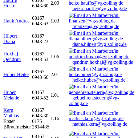
Hauffe
08167
2.09
Heiko
6943-60
heiko.hauffe@vg-zolling.de
08167
Hauk Andrea
1.03
6943-63
finanzen@vg-zolling.de
Hilpert
08167
Diana
6943-23
diana.hilpert@vg-zolling.de
Hoxhaj
08167
1.06
Qendrim
6943-53
qendrim.hoxhaj@vg-zolling.de
08167
Huber Heike
2.01
6943-66
heike.huber@vg-zolling.de
Huber
08167
1.01
Melanie
6943-52
gebuehren.steuern@vg-
zolling.de
Kern
08167
Mathias
6943-30
1.16
Erster
0175
mathias.kern@vg-zolling.de
Bürgermeister
2614485
08167