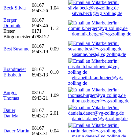
08167
Beck Silvia
1.04
6943-26
silvia.beck@vg-zolling.de
Berger
08167
Dominik
6943-46
1.12
Erster
0171
dominik.berger@vg-zolling.de
Bürgermeister
4788152
08167
Best Susanne
0.09
6943-19
susanne.best@vg-zolling.de
Brandmeier
08167
0.10
Elisabeth
6943-13
elisabeth.brandmeier@vg-
zolling.de
Burger
08167
1.09
Thomas
6943-21
thomas.burger@vg-zolling.de
Dauer
08167
2.01
Daniela
6943-27
daniela.dauer@vg-zolling.de
08167
Dauer Martin
0.04
6943-31
martin.dauer@vg-zolling.de