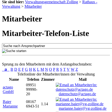
Sie sind hier:
Verwaltungsgemeinschaft Zolling
>
Rathaus -
Verwaltung
>
Mitarbeiter
Mitarbeiter
Mitarbeiter-Telefon-Liste
Sprung zu den Mitarbeitern mit dem Anfangsbuchstaben:
a
B
D
E
F
G
H
K
L
M
N
O
P
R
S
T
V
W
Z
Telefonliste der Mitarbeiter/innen der Verwaltung
Name
Telefon
Zimmer
Mail
09951
actago
99990-
GmbH
20
datenschutz@actago.de
Baier
08167
1.14
Marianne
6943-51
marianne.baier@vg-zolling.de