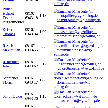
zolling.de
Priller
Helmut
08167
1.13
Erster
6943-18
helmut.priller@vg-zolling.de
Bürgermeister
Reiser
08167
1.09
Thomas
6943-34
thomas.reiser@vg-zolling.de
Riesch
08167
2.09
Maximilian
6943-55
maximilian.riesch@vg-
zolling.de
Rottmüller
08167
0.12
Julia
6943-62
julia.rottmueller@vg-zolling.de
Schranner
08167
1.06
Florian
6943-17
florian.schranner@vg-
zolling.de
08167
Schütt Lukas
1.15
6943-20
lukas.schuett@vg-zolling.de
08167