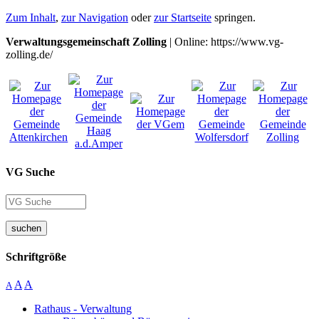
Zum Inhalt
,
zur Navigation
oder
zur Startseite
springen.
Verwaltungsgemeinschaft Zolling
| Online: https://www.vg-
zolling.de/
VG Suche
suchen
Schriftgröße
A
A
A
Rathaus - Verwaltung