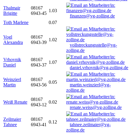
Thalmair
08167
1.03
Brigitte
6943-45
finanzen@vg-zolling.de
Toth Marlene
0.07
Vogl
08167
1.02
Alexandra
6943-39
vollstreckungsstelle@vg-
zolling.de
Vrhovnik
08167
1.07
Daniel
6943-37
daniel.vrhovnik@vg-zolling.de
Weinzierl
08167
0.05
Martin
6943-56
martin.weinzierl@vg-
zolling.de
08167
Weiß Renate
0.02
6943-12
renate.weiss@vg-zolling.de
Zeilmaier
08167
0.12
Tahnee
6943-41
tahnee.zeilmaier@vg-
zolling.de