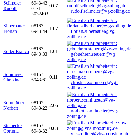
Sellmeier
6943-43
0.07
Rudolf
0171
rudolf.sellmeier@vg-zolling.de
3032403
Silberbauer
08167
1.07
Florian
6943-44
florian.silberbauer@vg-
zolling.de
08167
Soller Bianca
1.01
6943-33
gebuehren.steuern@vg-
zolling.de
Sommerer
08167
0.11
Christina
6943-61
christina.sommerer@vg-
zolling.de
Sonnhütter
08167
2.06
Norbert
6943-22
norbert.sonnhuetter@vg-
zolling.de
Steinecke
08167
0.03
Corinna
6943-32
vhs-zolling@vhs-moosburg.de