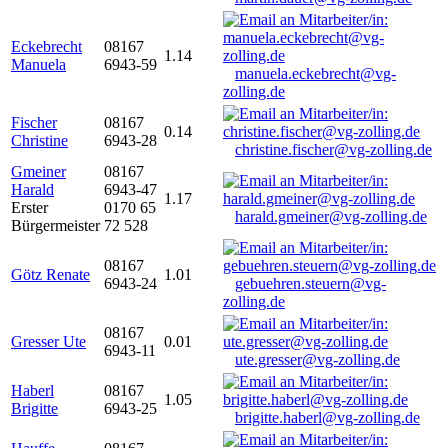
Eckebrecht
08167
1.14
Manuela
6943-59
manuela.eckebrecht@vg-
zolling.de
Fischer
08167
0.14
Christine
6943-28
christine.fischer@vg-zolling.de
Gmeiner
08167
Harald
6943-47
1.17
Erster
0170 65
harald.gmeiner@vg-zolling.de
Bürgermeister
72 528
08167
Götz Renate
1.01
6943-24
gebuehren.steuern@vg-
zolling.de
08167
Gresser Ute
0.01
6943-11
ute.gresser@vg-zolling.de
Haberl
08167
1.05
Brigitte
6943-25
brigitte.haberl@vg-zolling.de