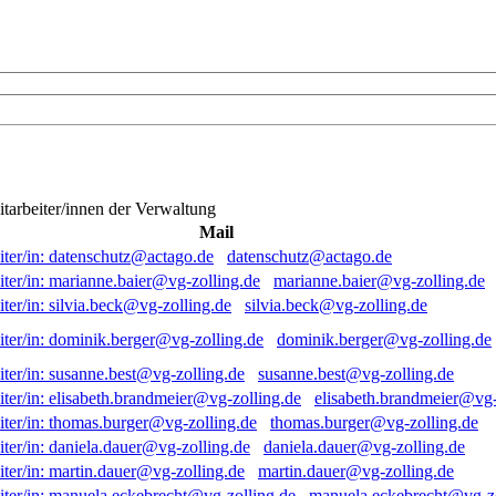
itarbeiter/innen der Verwaltung
Mail
datenschutz@actago.de
marianne.baier@vg-zolling.de
silvia.beck@vg-zolling.de
dominik.berger@vg-zolling.de
susanne.best@vg-zolling.de
elisabeth.brandmeier@vg-
thomas.burger@vg-zolling.de
daniela.dauer@vg-zolling.de
martin.dauer@vg-zolling.de
manuela.eckebrecht@vg-zo