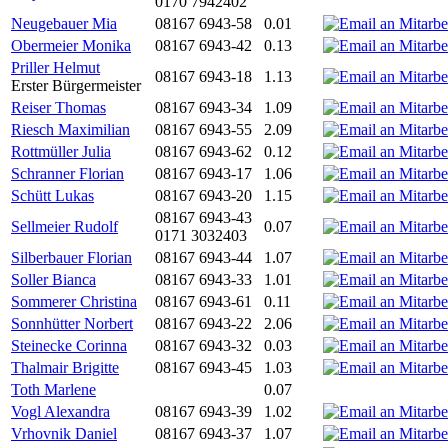
0170 7942402
Neugebauer Mia
08167 6943-58
0.01
Obermeier Monika
08167 6943-42
0.13
Priller Helmut
08167 6943-18
1.13
Erster Bürgermeister
Reiser Thomas
08167 6943-34
1.09
Riesch Maximilian
08167 6943-55
2.09
Rottmüller Julia
08167 6943-62
0.12
Schranner Florian
08167 6943-17
1.06
Schütt Lukas
08167 6943-20
1.15
08167 6943-43
Sellmeier Rudolf
0.07
0171 3032403
Silberbauer Florian
08167 6943-44
1.07
Soller Bianca
08167 6943-33
1.01
Sommerer Christina
08167 6943-61
0.11
Sonnhütter Norbert
08167 6943-22
2.06
Steinecke Corinna
08167 6943-32
0.03
Thalmair Brigitte
08167 6943-45
1.03
Toth Marlene
0.07
Vogl Alexandra
08167 6943-39
1.02
Vrhovnik Daniel
08167 6943-37
1.07