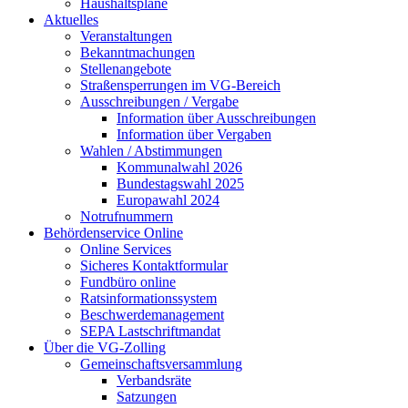
Haushaltspläne
Aktuelles
Veranstaltungen
Bekanntmachungen
Stellenangebote
Straßensperrungen im VG-Bereich
Ausschreibungen / Vergabe
Information über Ausschreibungen
Information über Vergaben
Wahlen / Abstimmungen
Kommunalwahl 2026
Bundestagswahl 2025
Europawahl 2024
Notrufnummern
Behördenservice Online
Online Services
Sicheres Kontaktformular
Fundbüro online
Ratsinformationssystem
Beschwerdemanagement
SEPA Lastschriftmandat
Über die VG-Zolling
Gemeinschaftsversammlung
Verbandsräte
Satzungen