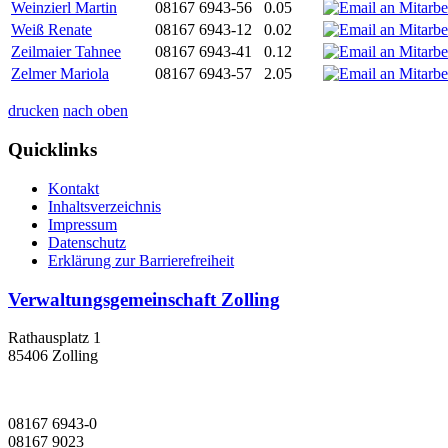
Weinzierl Martin
08167 6943-56
0.05
Weiß Renate
08167 6943-12
0.02
Zeilmaier Tahnee
08167 6943-41
0.12
Zelmer Mariola
08167 6943-57
2.05
drucken
nach oben
Quicklinks
Kontakt
Inhaltsverzeichnis
Impressum
Datenschutz
Erklärung zur Barrierefreiheit
Verwaltungsgemeinschaft Zolling
Rathausplatz 1
85406 Zolling
08167 6943-0
08167 9023