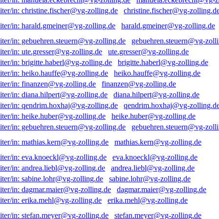
christine.fischer@vg-zolling.d
harald.gmeiner@vg-zolling.de
gebuehren.steuern@vg-zolli
ute.gresser@vg-zolling.de
brigitte.haberl@vg-zolling.de
heiko.hauffe@vg-zolling.de
finanzen@vg-zolling.de
diana.hilpert@vg-zolling.de
qendrim.hoxhaj@vg-zolling.d
heike.huber@vg-zolling.de
gebuehren.steuern@vg-zolli
mathias.kern@vg-zolling.de
eva.knoeckl@vg-zolling.de
andrea.liebl@vg-zolling.de
sabine.lohr@vg-zolling.de
dagmar.maier@vg-zolling.de
erika.mehl@vg-zolling.de
stefan.meyer@vg-zolling.de