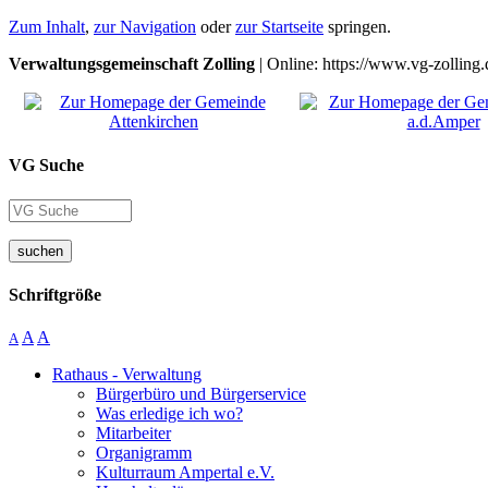
Zum Inhalt
,
zur Navigation
oder
zur Startseite
springen.
Verwaltungsgemeinschaft Zolling
| Online: https://www.vg-zolling.
VG Suche
suchen
Schriftgröße
A
A
A
Rathaus - Verwaltung
Bürgerbüro und Bürgerservice
Was erledige ich wo?
Mitarbeiter
Organigramm
Kulturraum Ampertal e.V.