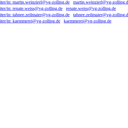
martin.weinzierl@vg-zolling.
renate.weiss@vg-zolling.de
tahnee.zeilmaier@vg-zolling.
kaemmerei@vg-zolling.de