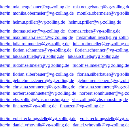
mia.neugebauer@vg-zolling.d
monika.obermeier@vg-zolli
helmut.priller@vg-zolling.de
thomas.reiser@vg-zolling.de
maximilian.riesch@vg-zollin
julia.rottmueller@vg-zolling.d
florian.schranner@vg-zolling
lukas.schuett@vg-zolling.de
rudolf.sellmeier@vg-zolling.de
florian.silberbauer@vg-zolli
gebuehren.steuern@vg-zolli
christina.sommerer@vg-zol
norbert.sonnhuetter@vg-zo
vhs-zolling@vhs-moosburg.de
finanzen@vg-zolling.de
vollstreckungsstelle@vg-zo
daniel.vrhovnik@vg-zolling.d