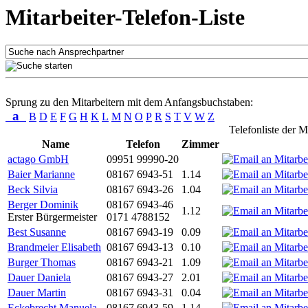
Mitarbeiter-Telefon-Liste
Sprung zu den Mitarbeitern mit dem Anfangsbuchstaben:
a
B
D
E
F
G
H
K
L
M
N
O
P
R
S
T
V
W
Z
Telefonliste der M
Name
Telefon
Zimmer
actago GmbH
09951 99990-20
Baier Marianne
08167 6943-51
1.14
Beck Silvia
08167 6943-26
1.04
Berger Dominik
08167 6943-46
1.12
Erster Bürgermeister
0171 4788152
Best Susanne
08167 6943-19
0.09
Brandmeier Elisabeth
08167 6943-13
0.10
Burger Thomas
08167 6943-21
1.09
Dauer Daniela
08167 6943-27
2.01
Dauer Martin
08167 6943-31
0.04
Eckebrecht Manuela
08167 6943-59
1.14