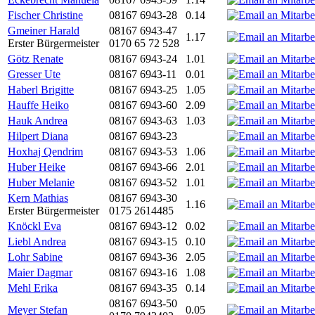
Fischer Christine
08167 6943-28
0.14
Gmeiner Harald
08167 6943-47
1.17
Erster Bürgermeister
0170 65 72 528
Götz Renate
08167 6943-24
1.01
Gresser Ute
08167 6943-11
0.01
Haberl Brigitte
08167 6943-25
1.05
Hauffe Heiko
08167 6943-60
2.09
Hauk Andrea
08167 6943-63
1.03
Hilpert Diana
08167 6943-23
Hoxhaj Qendrim
08167 6943-53
1.06
Huber Heike
08167 6943-66
2.01
Huber Melanie
08167 6943-52
1.01
Kern Mathias
08167 6943-30
1.16
Erster Bürgermeister
0175 2614485
Knöckl Eva
08167 6943-12
0.02
Liebl Andrea
08167 6943-15
0.10
Lohr Sabine
08167 6943-36
2.05
Maier Dagmar
08167 6943-16
1.08
Mehl Erika
08167 6943-35
0.14
08167 6943-50
Meyer Stefan
0.05