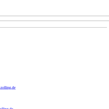
zolling.de
lling.de