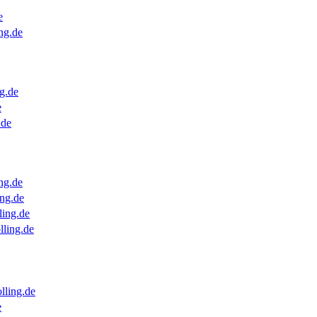
e
ng.de
g.de
e
.de
ng.de
ng.de
ling.de
lling.de
lling.de
e