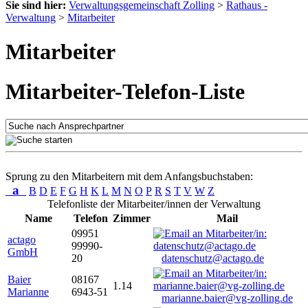
Sie sind hier:
Verwaltungsgemeinschaft Zolling
>
Rathaus -
Verwaltung
>
Mitarbeiter
Mitarbeiter
Mitarbeiter-Telefon-Liste
Sprung zu den Mitarbeitern mit dem Anfangsbuchstaben:
a
B
D
E
F
G
H
K
L
M
N
O
P
R
S
T
V
W
Z
Telefonliste der Mitarbeiter/innen der Verwaltung
Name
Telefon
Zimmer
Mail
09951
actago
99990-
GmbH
20
datenschutz@actago.de
Baier
08167
1.14
Marianne
6943-51
marianne.baier@vg-zolling.de