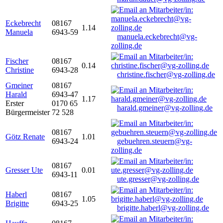
Eckebrecht
08167
1.14
Manuela
6943-59
manuela.eckebrecht@vg-
zolling.de
Fischer
08167
0.14
Christine
6943-28
christine.fischer@vg-zolling.de
Gmeiner
08167
Harald
6943-47
1.17
Erster
0170 65
harald.gmeiner@vg-zolling.de
Bürgermeister
72 528
08167
Götz Renate
1.01
6943-24
gebuehren.steuern@vg-
zolling.de
08167
Gresser Ute
0.01
6943-11
ute.gresser@vg-zolling.de
Haberl
08167
1.05
Brigitte
6943-25
brigitte.haberl@vg-zolling.de