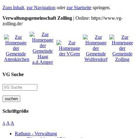
Zum Inhalt
,
zur Navigation
oder
zur Startseite
springen.
Verwaltungsgemeinschaft Zolling
| Online: https://www.vg-
zolling.de/
VG Suche
suchen
Schriftgröße
A
A
A
Rathaus - Verwaltung