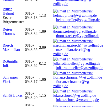
zolling.de
Priller
Helmut
08167
1.13
Erster
6943-18
helmut.priller@vg-zolling.de
Bürgermeister
Reiser
08167
1.09
Thomas
6943-34
thomas.reiser@vg-zolling.de
Riesch
08167
2.09
Maximilian
6943-55
maximilian.riesch@vg-
zolling.de
Rottmüller
08167
0.12
Julia
6943-62
julia.rottmueller@vg-zolling.de
Schranner
08167
1.06
Florian
6943-17
florian.schranner@vg-
zolling.de
08167
Schütt Lukas
1.15
6943-20
lukas.schuett@vg-zolling.de
08167