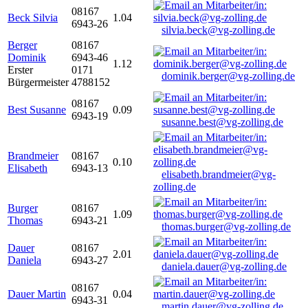
08167
Beck Silvia
1.04
6943-26
silvia.beck@vg-zolling.de
Berger
08167
Dominik
6943-46
1.12
Erster
0171
dominik.berger@vg-zolling.de
Bürgermeister
4788152
08167
Best Susanne
0.09
6943-19
susanne.best@vg-zolling.de
Brandmeier
08167
0.10
Elisabeth
6943-13
elisabeth.brandmeier@vg-
zolling.de
Burger
08167
1.09
Thomas
6943-21
thomas.burger@vg-zolling.de
Dauer
08167
2.01
Daniela
6943-27
daniela.dauer@vg-zolling.de
08167
Dauer Martin
0.04
6943-31
martin.dauer@vg-zolling.de