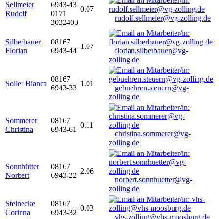
Sellmeier
6943-43
0.07
Rudolf
0171
rudolf.sellmeier@vg-zolling.de
3032403
Silberbauer
08167
1.07
Florian
6943-44
florian.silberbauer@vg-
zolling.de
08167
Soller Bianca
1.01
6943-33
gebuehren.steuern@vg-
zolling.de
Sommerer
08167
0.11
Christina
6943-61
christina.sommerer@vg-
zolling.de
Sonnhütter
08167
2.06
Norbert
6943-22
norbert.sonnhuetter@vg-
zolling.de
Steinecke
08167
0.03
Corinna
6943-32
vhs-zolling@vhs-moosburg.de