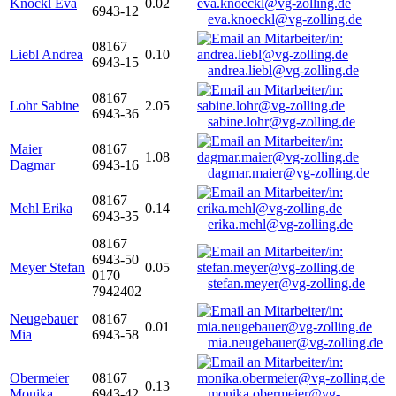
Knöckl Eva
0.02
6943-12
eva.knoeckl@vg-zolling.de
08167
Liebl Andrea
0.10
6943-15
andrea.liebl@vg-zolling.de
08167
Lohr Sabine
2.05
6943-36
sabine.lohr@vg-zolling.de
Maier
08167
1.08
Dagmar
6943-16
dagmar.maier@vg-zolling.de
08167
Mehl Erika
0.14
6943-35
erika.mehl@vg-zolling.de
08167
6943-50
Meyer Stefan
0.05
0170
stefan.meyer@vg-zolling.de
7942402
Neugebauer
08167
0.01
Mia
6943-58
mia.neugebauer@vg-zolling.de
Obermeier
08167
0.13
Monika
6943-42
monika.obermeier@vg-