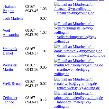
Thalmair
08167
1.03
Brigitte
6943-45
finanzen@vg-zolling.de
Toth Marlene
0.07
Vogl
08167
1.02
Alexandra
6943-39
vollstreckungsstelle@vg-
zolling.de
Vrhovnik
08167
1.07
Daniel
6943-37
daniel.vrhovnik@vg-zolling.de
Weinzierl
08167
0.05
Martin
6943-56
martin.weinzierl@vg-
zolling.de
08167
Weiß Renate
0.02
6943-12
renate.weiss@vg-zolling.de
Zeilmaier
08167
0.12
Tahnee
6943-41
tahnee.zeilmaier@vg-
zolling.de