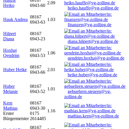
Hauffe
08167
2.09
Heiko
6943-60
heiko.hauffe@vg-zolling.de
08167
Hauk Andrea
1.03
6943-63
finanzen@vg-zolling.de
Hilpert
08167
Diana
6943-23
diana.hilpert@vg-zolling.de
Hoxhaj
08167
1.06
Qendrim
6943-53
qendrim.hoxhaj@vg-zolling.de
08167
Huber Heike
2.01
6943-66
heike.huber@vg-zolling.de
Huber
08167
1.01
Melanie
6943-52
gebuehren.steuern@vg-
zolling.de
Kern
08167
Mathias
6943-30
1.16
Erster
0175
mathias.kern@vg-zolling.de
Bürgermeister
2614485
08167