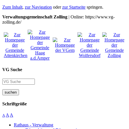
Zum Inhalt
,
zur Navigation
oder
zur Startseite
springen.
Verwaltungsgemeinschaft Zolling
| Online: https://www.vg-
zolling.de/
VG Suche
suchen
Schriftgröße
A
A
A
Rathaus - Verwaltung