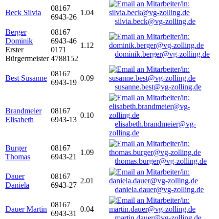
08167
Beck Silvia
1.04
6943-26
silvia.beck@vg-zolling.de
Berger
08167
Dominik
6943-46
1.12
Erster
0171
dominik.berger@vg-zolling.de
Bürgermeister
4788152
08167
Best Susanne
0.09
6943-19
susanne.best@vg-zolling.de
Brandmeier
08167
0.10
Elisabeth
6943-13
elisabeth.brandmeier@vg-
zolling.de
Burger
08167
1.09
Thomas
6943-21
thomas.burger@vg-zolling.de
Dauer
08167
2.01
Daniela
6943-27
daniela.dauer@vg-zolling.de
08167
Dauer Martin
0.04
6943-31
martin.dauer@vg-zolling.de