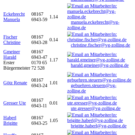
Eckebrecht
08167
1.14
Manuela
6943-59
manuela.eckebrecht@vg-
zolling.de
Fischer
08167
0.14
Christine
6943-28
christine.fischer@vg-zolling.de
Gmeiner
08167
Harald
6943-47
1.17
Erster
0170 65
harald.gmeiner@vg-zolling.de
Bürgermeister
72 528
08167
Götz Renate
1.01
6943-24
gebuehren.steuern@vg-
zolling.de
08167
Gresser Ute
0.01
6943-11
ute.gresser@vg-zolling.de
Haberl
08167
1.05
Brigitte
6943-25
brigitte.haberl@vg-zolling.de