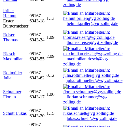
zolling.de
Priller
Helmut
08167
1.13
Erster
6943-18
helmut.priller@vg-zolling.de
Bürgermeister
Reiser
08167
1.09
Thomas
6943-34
thomas.reiser@vg-zolling.de
Riesch
08167
2.09
Maximilian
6943-55
maximilian.riesch@vg-
zolling.de
Rottmüller
08167
0.12
Julia
6943-62
julia.rottmueller@vg-zolling.de
Schranner
08167
1.06
Florian
6943-17
florian.schranner@vg-
zolling.de
08167
Schütt Lukas
1.15
6943-20
lukas.schuett@vg-zolling.de
08167