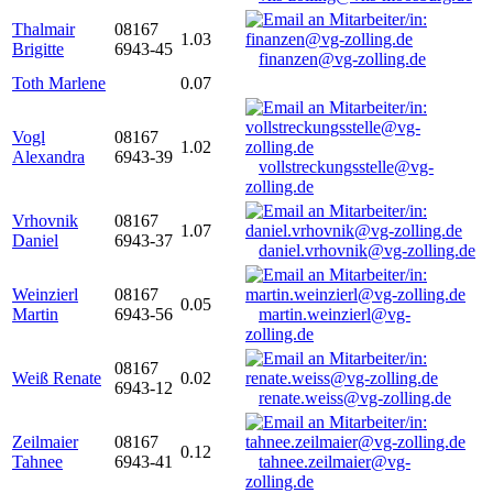
Thalmair
08167
1.03
Brigitte
6943-45
finanzen@vg-zolling.de
Toth Marlene
0.07
Vogl
08167
1.02
Alexandra
6943-39
vollstreckungsstelle@vg-
zolling.de
Vrhovnik
08167
1.07
Daniel
6943-37
daniel.vrhovnik@vg-zolling.de
Weinzierl
08167
0.05
Martin
6943-56
martin.weinzierl@vg-
zolling.de
08167
Weiß Renate
0.02
6943-12
renate.weiss@vg-zolling.de
Zeilmaier
08167
0.12
Tahnee
6943-41
tahnee.zeilmaier@vg-
zolling.de