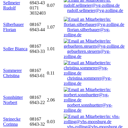
Sellmeier
6943-43
0.07
Rudolf
0171
rudolf.sellmeier@vg-zolling.de
3032403
Silberbauer
08167
1.07
Florian
6943-44
florian.silberbauer@vg-
zolling.de
08167
Soller Bianca
1.01
6943-33
gebuehren.steuern@vg-
zolling.de
Sommerer
08167
0.11
Christina
6943-61
christina.sommerer@vg-
zolling.de
Sonnhütter
08167
2.06
Norbert
6943-22
norbert.sonnhuetter@vg-
zolling.de
Steinecke
08167
0.03
Corinna
6943-32
vhs-zolling@vhs-moosburg.de