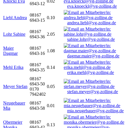
Knöckl Eva
0.02
6943-12
eva.knoeckl@vg-zolling.de
08167
Liebl Andrea
0.10
6943-15
andrea.liebl@vg-zolling.de
08167
Lohr Sabine
2.05
6943-36
sabine.lohr@vg-zolling.de
Maier
08167
1.08
Dagmar
6943-16
dagmar.maier@vg-zolling.de
08167
Mehl Erika
0.14
6943-35
erika.mehl@vg-zolling.de
08167
6943-50
Meyer Stefan
0.05
0170
stefan.meyer@vg-zolling.de
7942402
Neugebauer
08167
0.01
Mia
6943-58
mia.neugebauer@vg-zolling.de
Obermeier
08167
0.13
Monika
6943-42
monika.obermeier@vg-