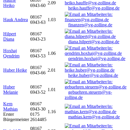
Hauffe
08167
2.09
Heiko
6943-60
heiko.hauffe@vg-zolling.de
08167
Hauk Andrea
1.03
6943-63
finanzen@vg-zolling.de
Hilpert
08167
Diana
6943-23
diana.hilpert@vg-zolling.de
Hoxhaj
08167
1.06
Qendrim
6943-53
qendrim.hoxhaj@vg-zolling.de
08167
Huber Heike
2.01
6943-66
heike.huber@vg-zolling.de
Huber
08167
1.01
Melanie
6943-52
gebuehren.steuern@vg-
zolling.de
Kern
08167
Mathias
6943-30
1.16
Erster
0175
mathias.kern@vg-zolling.de
Bürgermeister
2614485
08167