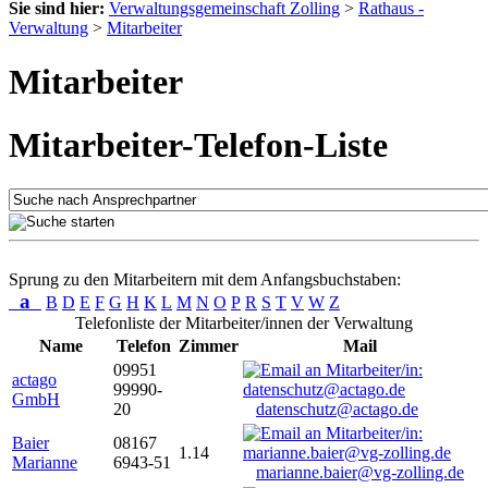
Sie sind hier:
Verwaltungsgemeinschaft Zolling
>
Rathaus -
Verwaltung
>
Mitarbeiter
Mitarbeiter
Mitarbeiter-Telefon-Liste
Sprung zu den Mitarbeitern mit dem Anfangsbuchstaben:
a
B
D
E
F
G
H
K
L
M
N
O
P
R
S
T
V
W
Z
Telefonliste der Mitarbeiter/innen der Verwaltung
Name
Telefon
Zimmer
Mail
09951
actago
99990-
GmbH
20
datenschutz@actago.de
Baier
08167
1.14
Marianne
6943-51
marianne.baier@vg-zolling.de