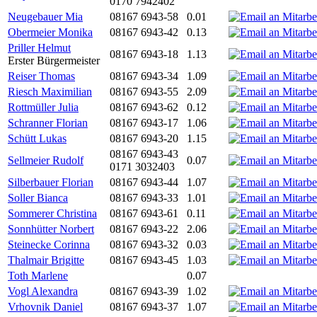
0170 7942402
Neugebauer Mia
08167 6943-58
0.01
Obermeier Monika
08167 6943-42
0.13
Priller Helmut
08167 6943-18
1.13
Erster Bürgermeister
Reiser Thomas
08167 6943-34
1.09
Riesch Maximilian
08167 6943-55
2.09
Rottmüller Julia
08167 6943-62
0.12
Schranner Florian
08167 6943-17
1.06
Schütt Lukas
08167 6943-20
1.15
08167 6943-43
Sellmeier Rudolf
0.07
0171 3032403
Silberbauer Florian
08167 6943-44
1.07
Soller Bianca
08167 6943-33
1.01
Sommerer Christina
08167 6943-61
0.11
Sonnhütter Norbert
08167 6943-22
2.06
Steinecke Corinna
08167 6943-32
0.03
Thalmair Brigitte
08167 6943-45
1.03
Toth Marlene
0.07
Vogl Alexandra
08167 6943-39
1.02
Vrhovnik Daniel
08167 6943-37
1.07