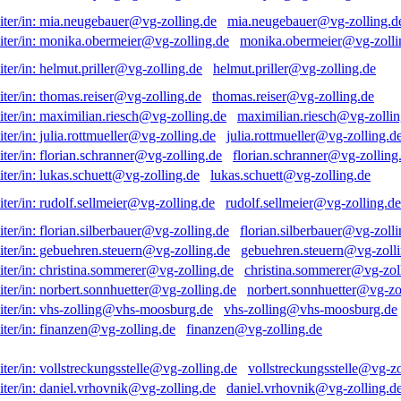
mia.neugebauer@vg-zolling.d
monika.obermeier@vg-zolli
helmut.priller@vg-zolling.de
thomas.reiser@vg-zolling.de
maximilian.riesch@vg-zollin
julia.rottmueller@vg-zolling.d
florian.schranner@vg-zolling
lukas.schuett@vg-zolling.de
rudolf.sellmeier@vg-zolling.de
florian.silberbauer@vg-zolli
gebuehren.steuern@vg-zolli
christina.sommerer@vg-zol
norbert.sonnhuetter@vg-zo
vhs-zolling@vhs-moosburg.de
finanzen@vg-zolling.de
vollstreckungsstelle@vg-zo
daniel.vrhovnik@vg-zolling.d