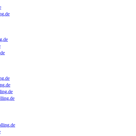
e
ng.de
g.de
e
.de
ng.de
ng.de
ling.de
lling.de
lling.de
e