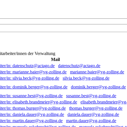
itarbeiter/innen der Verwaltung
Mail
datenschutz@actago.de
marianne.baier@vg-zolling.de
silvia.beck@vg-zolling.de
dominik.berger@vg-zolling.de
susanne.best@vg-zolling.de
elisabeth.brandmeier@vg-
thomas.burger@vg-zolling.de
daniela.dauer@vg-zolling.de
martin.dauer@vg-zolling.de
manuela.eckebrecht@vg-zo