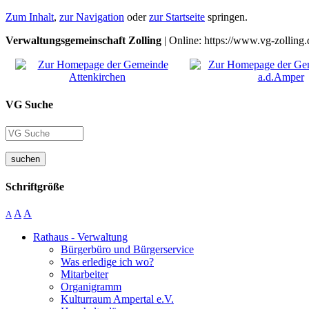
Zum Inhalt
,
zur Navigation
oder
zur Startseite
springen.
Verwaltungsgemeinschaft Zolling
| Online: https://www.vg-zolling.
VG Suche
suchen
Schriftgröße
A
A
A
Rathaus - Verwaltung
Bürgerbüro und Bürgerservice
Was erledige ich wo?
Mitarbeiter
Organigramm
Kulturraum Ampertal e.V.