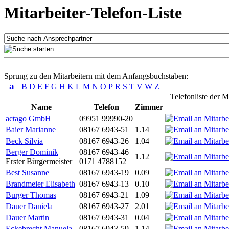
Mitarbeiter-Telefon-Liste
Sprung zu den Mitarbeitern mit dem Anfangsbuchstaben:
a
B
D
E
F
G
H
K
L
M
N
O
P
R
S
T
V
W
Z
Telefonliste der M
Name
Telefon
Zimmer
actago GmbH
09951 99990-20
Baier Marianne
08167 6943-51
1.14
Beck Silvia
08167 6943-26
1.04
Berger Dominik
08167 6943-46
1.12
Erster Bürgermeister
0171 4788152
Best Susanne
08167 6943-19
0.09
Brandmeier Elisabeth
08167 6943-13
0.10
Burger Thomas
08167 6943-21
1.09
Dauer Daniela
08167 6943-27
2.01
Dauer Martin
08167 6943-31
0.04
Eckebrecht Manuela
08167 6943-59
1.14