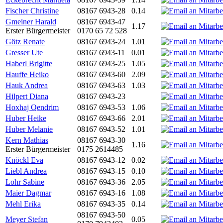
Fischer Christine
08167 6943-28
0.14
Gmeiner Harald
08167 6943-47
1.17
Erster Bürgermeister
0170 65 72 528
Götz Renate
08167 6943-24
1.01
Gresser Ute
08167 6943-11
0.01
Haberl Brigitte
08167 6943-25
1.05
Hauffe Heiko
08167 6943-60
2.09
Hauk Andrea
08167 6943-63
1.03
Hilpert Diana
08167 6943-23
Hoxhaj Qendrim
08167 6943-53
1.06
Huber Heike
08167 6943-66
2.01
Huber Melanie
08167 6943-52
1.01
Kern Mathias
08167 6943-30
1.16
Erster Bürgermeister
0175 2614485
Knöckl Eva
08167 6943-12
0.02
Liebl Andrea
08167 6943-15
0.10
Lohr Sabine
08167 6943-36
2.05
Maier Dagmar
08167 6943-16
1.08
Mehl Erika
08167 6943-35
0.14
08167 6943-50
Meyer Stefan
0.05