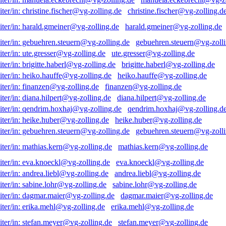
christine.fischer@vg-zolling.d
harald.gmeiner@vg-zolling.de
gebuehren.steuern@vg-zolli
ute.gresser@vg-zolling.de
brigitte.haberl@vg-zolling.de
heiko.hauffe@vg-zolling.de
finanzen@vg-zolling.de
diana.hilpert@vg-zolling.de
qendrim.hoxhaj@vg-zolling.d
heike.huber@vg-zolling.de
gebuehren.steuern@vg-zolli
mathias.kern@vg-zolling.de
eva.knoeckl@vg-zolling.de
andrea.liebl@vg-zolling.de
sabine.lohr@vg-zolling.de
dagmar.maier@vg-zolling.de
erika.mehl@vg-zolling.de
stefan.meyer@vg-zolling.de