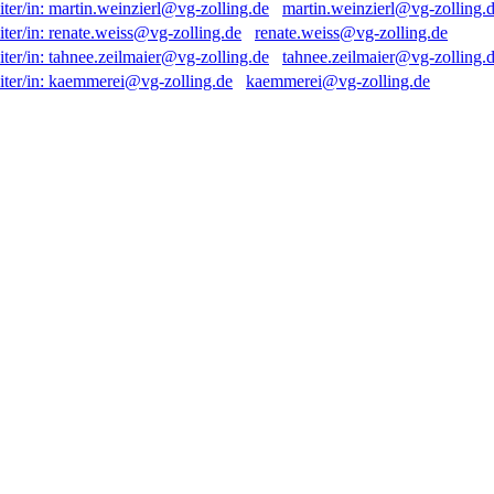
martin.weinzierl@vg-zolling.
renate.weiss@vg-zolling.de
tahnee.zeilmaier@vg-zolling.
kaemmerei@vg-zolling.de