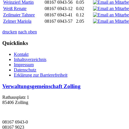
Weinzierl Martin
08167 6943-56
0.05
Weiß Renate
08167 6943-12
0.02
Zeilmaier Tahnee
08167 6943-41
0.12
Zelmer Mariola
08167 6943-57
2.05
drucken
nach oben
Quicklinks
Kontakt
Inhaltsverzeichnis
Impressum
Datenschutz
Erklärung zur Barrierefreiheit
Verwaltungsgemeinschaft Zolling
Rathausplatz 1
85406 Zolling
08167 6943-0
08167 9023