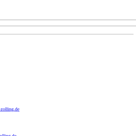
zolling.de
lling.de