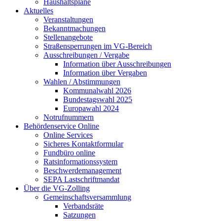
Haushaltspläne
Aktuelles
Veranstaltungen
Bekanntmachungen
Stellenangebote
Straßensperrungen im VG-Bereich
Ausschreibungen / Vergabe
Information über Ausschreibungen
Information über Vergaben
Wahlen / Abstimmungen
Kommunalwahl 2026
Bundestagswahl 2025
Europawahl 2024
Notrufnummern
Behördenservice Online
Online Services
Sicheres Kontaktformular
Fundbüro online
Ratsinformationssystem
Beschwerdemanagement
SEPA Lastschriftmandat
Über die VG-Zolling
Gemeinschaftsversammlung
Verbandsräte
Satzungen