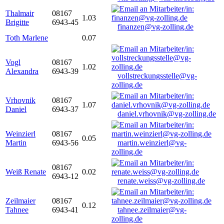
Thalmair
08167
1.03
Brigitte
6943-45
finanzen@vg-zolling.de
Toth Marlene
0.07
Vogl
08167
1.02
Alexandra
6943-39
vollstreckungsstelle@vg-
zolling.de
Vrhovnik
08167
1.07
Daniel
6943-37
daniel.vrhovnik@vg-zolling.de
Weinzierl
08167
0.05
Martin
6943-56
martin.weinzierl@vg-
zolling.de
08167
Weiß Renate
0.02
6943-12
renate.weiss@vg-zolling.de
Zeilmaier
08167
0.12
Tahnee
6943-41
tahnee.zeilmaier@vg-
zolling.de