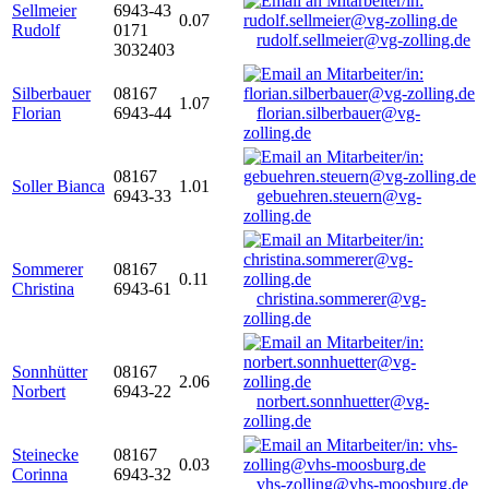
Sellmeier
6943-43
0.07
Rudolf
0171
rudolf.sellmeier@vg-zolling.de
3032403
Silberbauer
08167
1.07
Florian
6943-44
florian.silberbauer@vg-
zolling.de
08167
Soller Bianca
1.01
6943-33
gebuehren.steuern@vg-
zolling.de
Sommerer
08167
0.11
Christina
6943-61
christina.sommerer@vg-
zolling.de
Sonnhütter
08167
2.06
Norbert
6943-22
norbert.sonnhuetter@vg-
zolling.de
Steinecke
08167
0.03
Corinna
6943-32
vhs-zolling@vhs-moosburg.de