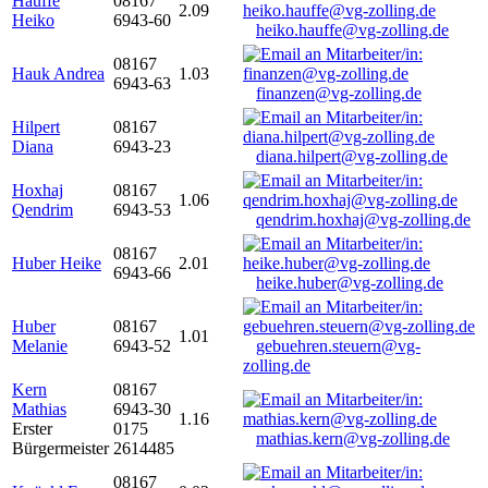
Hauffe
08167
2.09
Heiko
6943-60
heiko.hauffe@vg-zolling.de
08167
Hauk Andrea
1.03
6943-63
finanzen@vg-zolling.de
Hilpert
08167
Diana
6943-23
diana.hilpert@vg-zolling.de
Hoxhaj
08167
1.06
Qendrim
6943-53
qendrim.hoxhaj@vg-zolling.de
08167
Huber Heike
2.01
6943-66
heike.huber@vg-zolling.de
Huber
08167
1.01
Melanie
6943-52
gebuehren.steuern@vg-
zolling.de
Kern
08167
Mathias
6943-30
1.16
Erster
0175
mathias.kern@vg-zolling.de
Bürgermeister
2614485
08167