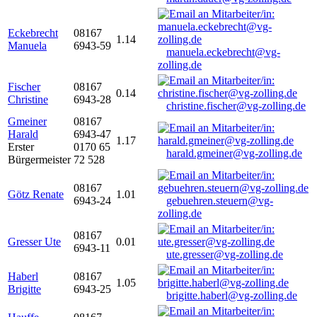
Eckebrecht
08167
1.14
Manuela
6943-59
manuela.eckebrecht@vg-
zolling.de
Fischer
08167
0.14
Christine
6943-28
christine.fischer@vg-zolling.de
Gmeiner
08167
Harald
6943-47
1.17
Erster
0170 65
harald.gmeiner@vg-zolling.de
Bürgermeister
72 528
08167
Götz Renate
1.01
6943-24
gebuehren.steuern@vg-
zolling.de
08167
Gresser Ute
0.01
6943-11
ute.gresser@vg-zolling.de
Haberl
08167
1.05
Brigitte
6943-25
brigitte.haberl@vg-zolling.de