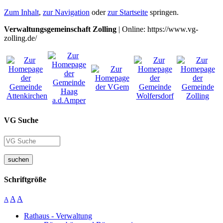
Zum Inhalt
,
zur Navigation
oder
zur Startseite
springen.
Verwaltungsgemeinschaft Zolling
| Online: https://www.vg-
zolling.de/
VG Suche
suchen
Schriftgröße
A
A
A
Rathaus - Verwaltung