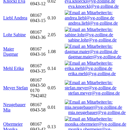
Knöckl Eva
0.02
6943-12
eva.knoeckl@vg-zolling.de
08167
Liebl Andrea
0.10
6943-15
andrea.liebl@vg-zolling.de
08167
Lohr Sabine
2.05
6943-36
sabine.lohr@vg-zolling.de
Maier
08167
1.08
Dagmar
6943-16
dagmar.maier@vg-zolling.de
08167
Mehl Erika
0.14
6943-35
erika.mehl@vg-zolling.de
08167
6943-50
Meyer Stefan
0.05
0170
stefan.meyer@vg-zolling.de
7942402
Neugebauer
08167
0.01
Mia
6943-58
mia.neugebauer@vg-zolling.de
Obermeier
08167
0.13
Monika
6943-42
monika.obermeier@vg-