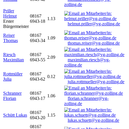
zolling.de
Priller
Helmut
08167
1.13
Erster
6943-18
helmut.priller@vg-zolling.de
Bürgermeister
Reiser
08167
1.09
Thomas
6943-34
thomas.reiser@vg-zolling.de
Riesch
08167
2.09
Maximilian
6943-55
maximilian.riesch@vg-
zolling.de
Rottmüller
08167
0.12
Julia
6943-62
julia.rottmueller@vg-zolling.de
Schranner
08167
1.06
Florian
6943-17
florian.schranner@vg-
zolling.de
08167
Schütt Lukas
1.15
6943-20
lukas.schuett@vg-zolling.de
08167