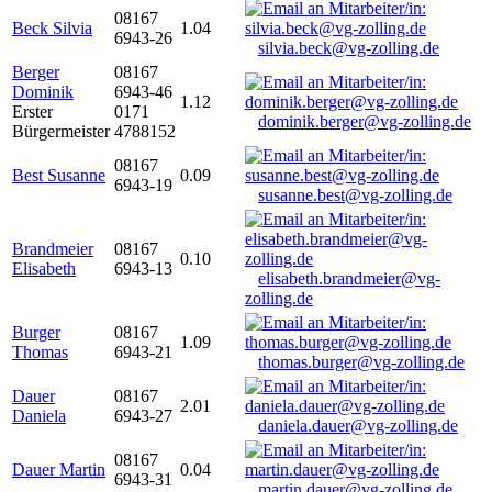
08167
Beck Silvia
1.04
6943-26
silvia.beck@vg-zolling.de
Berger
08167
Dominik
6943-46
1.12
Erster
0171
dominik.berger@vg-zolling.de
Bürgermeister
4788152
08167
Best Susanne
0.09
6943-19
susanne.best@vg-zolling.de
Brandmeier
08167
0.10
Elisabeth
6943-13
elisabeth.brandmeier@vg-
zolling.de
Burger
08167
1.09
Thomas
6943-21
thomas.burger@vg-zolling.de
Dauer
08167
2.01
Daniela
6943-27
daniela.dauer@vg-zolling.de
08167
Dauer Martin
0.04
6943-31
martin.dauer@vg-zolling.de