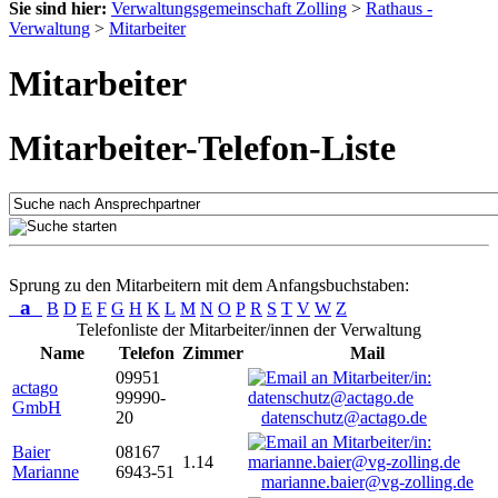
Sie sind hier:
Verwaltungsgemeinschaft Zolling
>
Rathaus -
Verwaltung
>
Mitarbeiter
Mitarbeiter
Mitarbeiter-Telefon-Liste
Sprung zu den Mitarbeitern mit dem Anfangsbuchstaben:
a
B
D
E
F
G
H
K
L
M
N
O
P
R
S
T
V
W
Z
Telefonliste der Mitarbeiter/innen der Verwaltung
Name
Telefon
Zimmer
Mail
09951
actago
99990-
GmbH
20
datenschutz@actago.de
Baier
08167
1.14
Marianne
6943-51
marianne.baier@vg-zolling.de