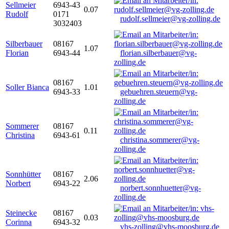
Sellmeier
6943-43
0.07
Rudolf
0171
rudolf.sellmeier@vg-zolling.de
3032403
Silberbauer
08167
1.07
Florian
6943-44
florian.silberbauer@vg-
zolling.de
08167
Soller Bianca
1.01
6943-33
gebuehren.steuern@vg-
zolling.de
Sommerer
08167
0.11
Christina
6943-61
christina.sommerer@vg-
zolling.de
Sonnhütter
08167
2.06
Norbert
6943-22
norbert.sonnhuetter@vg-
zolling.de
Steinecke
08167
0.03
Corinna
6943-32
vhs-zolling@vhs-moosburg.de