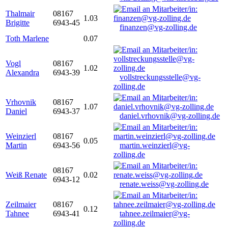
Thalmair
08167
1.03
Brigitte
6943-45
finanzen@vg-zolling.de
Toth Marlene
0.07
Vogl
08167
1.02
Alexandra
6943-39
vollstreckungsstelle@vg-
zolling.de
Vrhovnik
08167
1.07
Daniel
6943-37
daniel.vrhovnik@vg-zolling.de
Weinzierl
08167
0.05
Martin
6943-56
martin.weinzierl@vg-
zolling.de
08167
Weiß Renate
0.02
6943-12
renate.weiss@vg-zolling.de
Zeilmaier
08167
0.12
Tahnee
6943-41
tahnee.zeilmaier@vg-
zolling.de