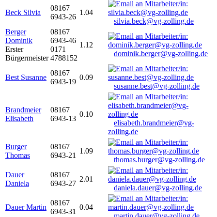
08167
Beck Silvia
1.04
6943-26
silvia.beck@vg-zolling.de
Berger
08167
Dominik
6943-46
1.12
Erster
0171
dominik.berger@vg-zolling.de
Bürgermeister
4788152
08167
Best Susanne
0.09
6943-19
susanne.best@vg-zolling.de
Brandmeier
08167
0.10
Elisabeth
6943-13
elisabeth.brandmeier@vg-
zolling.de
Burger
08167
1.09
Thomas
6943-21
thomas.burger@vg-zolling.de
Dauer
08167
2.01
Daniela
6943-27
daniela.dauer@vg-zolling.de
08167
Dauer Martin
0.04
6943-31
martin.dauer@vg-zolling.de