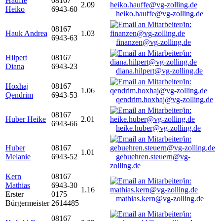
Hauffe
08167
2.09
Heiko
6943-60
heiko.hauffe@vg-zolling.de
08167
Hauk Andrea
1.03
6943-63
finanzen@vg-zolling.de
Hilpert
08167
Diana
6943-23
diana.hilpert@vg-zolling.de
Hoxhaj
08167
1.06
Qendrim
6943-53
qendrim.hoxhaj@vg-zolling.de
08167
Huber Heike
2.01
6943-66
heike.huber@vg-zolling.de
Huber
08167
1.01
Melanie
6943-52
gebuehren.steuern@vg-
zolling.de
Kern
08167
Mathias
6943-30
1.16
Erster
0175
mathias.kern@vg-zolling.de
Bürgermeister
2614485
08167