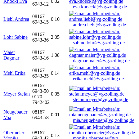
Knöckl Eva
0.02
6943-12
eva.knoeckl@vg-zolling.de
08167
Liebl Andrea
0.10
6943-15
andrea.liebl@vg-zolling.de
08167
Lohr Sabine
2.05
6943-36
sabine.lohr@vg-zolling.de
Maier
08167
1.08
Dagmar
6943-16
dagmar.maier@vg-zolling.de
08167
Mehl Erika
0.14
6943-35
erika.mehl@vg-zolling.de
08167
6943-50
Meyer Stefan
0.05
0170
stefan.meyer@vg-zolling.de
7942402
Neugebauer
08167
0.01
Mia
6943-58
mia.neugebauer@vg-zolling.de
Obermeier
08167
0.13
Monika
6943-42
monika.obermeier@vg-