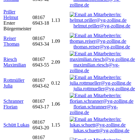
zolling.de
Priller
Helmut
08167
1.13
Erster
6943-18
helmut.priller@vg-zolling.de
Bürgermeister
Reiser
08167
1.09
Thomas
6943-34
thomas.reiser@vg-zolling.de
Riesch
08167
2.09
Maximilian
6943-55
maximilian.riesch@vg-
zolling.de
Rottmüller
08167
0.12
Julia
6943-62
julia.rottmueller@vg-zolling.de
Schranner
08167
1.06
Florian
6943-17
florian.schranner@vg-
zolling.de
08167
Schütt Lukas
1.15
6943-20
lukas.schuett@vg-zolling.de
08167