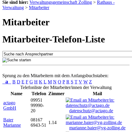
Sie sind hier:
Verwaltungsgemeinschaft Zolling
>
Rathaus -
Verwaltung
>
Mitarbeiter
Mitarbeiter
Mitarbeiter-Telefon-Liste
Sprung zu den Mitarbeitern mit dem Anfangsbuchstaben:
a
B
D
E
F
G
H
K
L
M
N
O
P
R
S
T
V
W
Z
Telefonliste der Mitarbeiter/innen der Verwaltung
Name
Telefon
Zimmer
Mail
09951
actago
99990-
GmbH
20
datenschutz@actago.de
Baier
08167
1.14
Marianne
6943-51
marianne.baier@vg-zolling.de