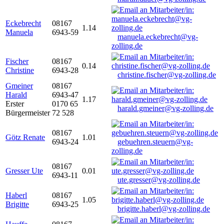
Eckebrecht
08167
1.14
Manuela
6943-59
manuela.eckebrecht@vg-
zolling.de
Fischer
08167
0.14
Christine
6943-28
christine.fischer@vg-zolling.de
Gmeiner
08167
Harald
6943-47
1.17
Erster
0170 65
harald.gmeiner@vg-zolling.de
Bürgermeister
72 528
08167
Götz Renate
1.01
6943-24
gebuehren.steuern@vg-
zolling.de
08167
Gresser Ute
0.01
6943-11
ute.gresser@vg-zolling.de
Haberl
08167
1.05
Brigitte
6943-25
brigitte.haberl@vg-zolling.de