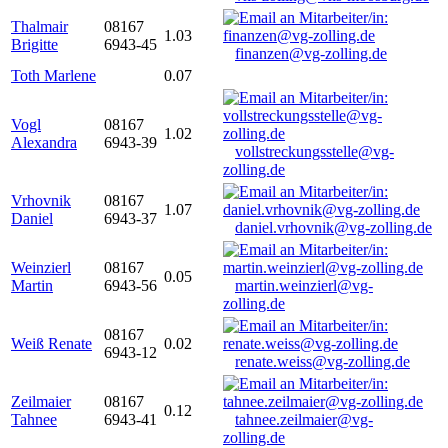
Thalmair
08167
1.03
Brigitte
6943-45
finanzen@vg-zolling.de
Toth Marlene
0.07
Vogl
08167
1.02
Alexandra
6943-39
vollstreckungsstelle@vg-
zolling.de
Vrhovnik
08167
1.07
Daniel
6943-37
daniel.vrhovnik@vg-zolling.de
Weinzierl
08167
0.05
Martin
6943-56
martin.weinzierl@vg-
zolling.de
08167
Weiß Renate
0.02
6943-12
renate.weiss@vg-zolling.de
Zeilmaier
08167
0.12
Tahnee
6943-41
tahnee.zeilmaier@vg-
zolling.de