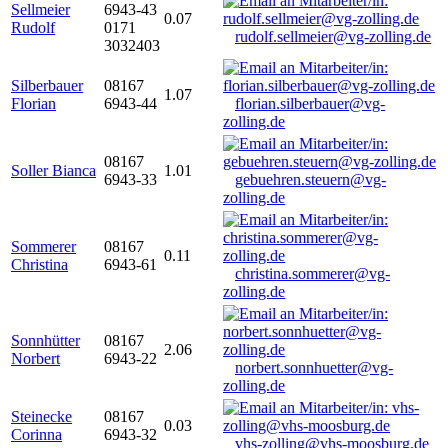
Sellmeier
6943-43
0.07
Rudolf
0171
rudolf.sellmeier@vg-zolling.de
3032403
Silberbauer
08167
1.07
Florian
6943-44
florian.silberbauer@vg-
zolling.de
08167
Soller Bianca
1.01
6943-33
gebuehren.steuern@vg-
zolling.de
Sommerer
08167
0.11
Christina
6943-61
christina.sommerer@vg-
zolling.de
Sonnhütter
08167
2.06
Norbert
6943-22
norbert.sonnhuetter@vg-
zolling.de
Steinecke
08167
0.03
Corinna
6943-32
vhs-zolling@vhs-moosburg.de