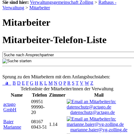
Sie sind hier:
Verwaltungsgemeinschaft Zolling
>
Rathaus -
Verwaltung
>
Mitarbeiter
Mitarbeiter
Mitarbeiter-Telefon-Liste
Sprung zu den Mitarbeitern mit dem Anfangsbuchstaben:
a
B
D
E
F
G
H
K
L
M
N
O
P
R
S
T
V
W
Z
Telefonliste der Mitarbeiter/innen der Verwaltung
Name
Telefon
Zimmer
Mail
09951
actago
99990-
GmbH
20
datenschutz@actago.de
Baier
08167
1.14
Marianne
6943-51
marianne.baier@vg-zolling.de