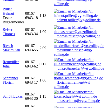
zolling.de
Priller
Helmut
08167
1.13
Erster
6943-18
helmut.priller@vg-zolling.de
Bürgermeister
Reiser
08167
1.09
Thomas
6943-34
thomas.reiser@vg-zolling.de
Riesch
08167
2.09
Maximilian
6943-55
maximilian.riesch@vg-
zolling.de
Rottmüller
08167
0.12
Julia
6943-62
julia.rottmueller@vg-zolling.de
Schranner
08167
1.06
Florian
6943-17
florian.schranner@vg-
zolling.de
08167
Schütt Lukas
1.15
6943-20
lukas.schuett@vg-zolling.de
08167