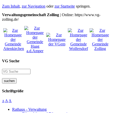
Zum Inhalt
,
zur Navigation
oder
zur Startseite
springen.
Verwaltungsgemeinschaft Zolling
| Online: https://www.vg-
zolling.de/
VG Suche
suchen
Schriftgröße
A
A
A
Rathaus - Verwaltung