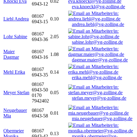
Knöckl Eva
0.02
6943-12
eva.knoeckl@vg-zolling.de
08167
Liebl Andrea
0.10
6943-15
andrea.liebl@vg-zolling.de
08167
Lohr Sabine
2.05
6943-36
sabine.lohr@vg-zolling.de
Maier
08167
1.08
Dagmar
6943-16
dagmar.maier@vg-zolling.de
08167
Mehl Erika
0.14
6943-35
erika.mehl@vg-zolling.de
08167
6943-50
Meyer Stefan
0.05
0170
stefan.meyer@vg-zolling.de
7942402
Neugebauer
08167
0.01
Mia
6943-58
mia.neugebauer@vg-zolling.de
Obermeier
08167
0.13
Monika
6943-42
monika.obermeier@vg-