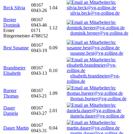
08167
Beck Silvia
1.04
6943-26
silvia.beck@vg-zolling.de
Berger
08167
Dominik
6943-46
1.12
Erster
0171
dominik.berger@vg-zolling.de
Bürgermeister
4788152
08167
Best Susanne
0.09
6943-19
susanne.best@vg-zolling.de
Brandmeier
08167
0.10
Elisabeth
6943-13
elisabeth.brandmeier@vg-
zolling.de
Burger
08167
1.09
Thomas
6943-21
thomas.burger@vg-zolling.de
Dauer
08167
2.01
Daniela
6943-27
daniela.dauer@vg-zolling.de
08167
Dauer Martin
0.04
6943-31
martin.dauer@vg-zolling.de