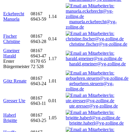
Eckebrecht
08167
1.14
Manuela
6943-59
manuela.eckebrecht@vg-
zolling.de
Fischer
08167
0.14
Christine
6943-28
christine.fischer@vg-zolling.de
Gmeiner
08167
Harald
6943-47
1.17
Erster
0170 65
harald.gmeiner@vg-zolling.de
Bürgermeister
72 528
08167
Götz Renate
1.01
6943-24
gebuehren.steuern@vg-
zolling.de
08167
Gresser Ute
0.01
6943-11
ute.gresser@vg-zolling.de
Haberl
08167
1.05
Brigitte
6943-25
brigitte.haberl@vg-zolling.de