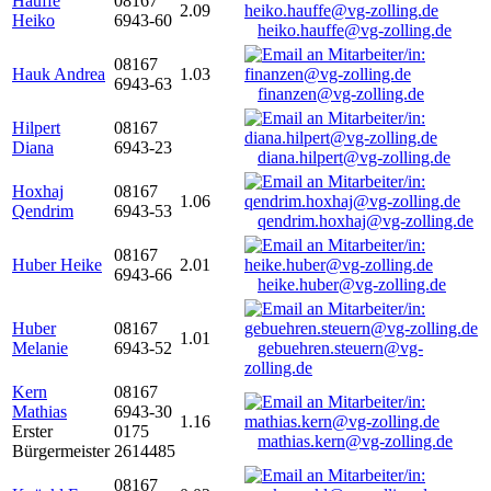
Hauffe
08167
2.09
Heiko
6943-60
heiko.hauffe@vg-zolling.de
08167
Hauk Andrea
1.03
6943-63
finanzen@vg-zolling.de
Hilpert
08167
Diana
6943-23
diana.hilpert@vg-zolling.de
Hoxhaj
08167
1.06
Qendrim
6943-53
qendrim.hoxhaj@vg-zolling.de
08167
Huber Heike
2.01
6943-66
heike.huber@vg-zolling.de
Huber
08167
1.01
Melanie
6943-52
gebuehren.steuern@vg-
zolling.de
Kern
08167
Mathias
6943-30
1.16
Erster
0175
mathias.kern@vg-zolling.de
Bürgermeister
2614485
08167