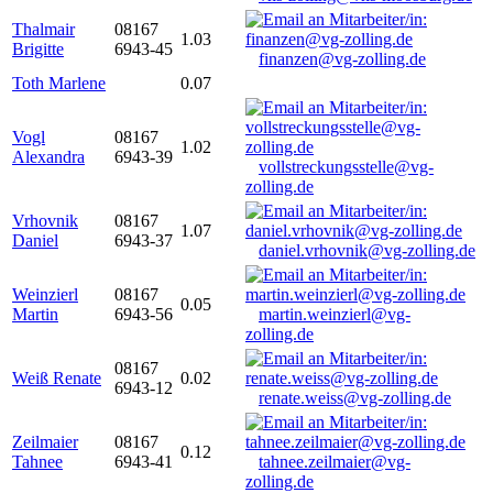
Thalmair
08167
1.03
Brigitte
6943-45
finanzen@vg-zolling.de
Toth Marlene
0.07
Vogl
08167
1.02
Alexandra
6943-39
vollstreckungsstelle@vg-
zolling.de
Vrhovnik
08167
1.07
Daniel
6943-37
daniel.vrhovnik@vg-zolling.de
Weinzierl
08167
0.05
Martin
6943-56
martin.weinzierl@vg-
zolling.de
08167
Weiß Renate
0.02
6943-12
renate.weiss@vg-zolling.de
Zeilmaier
08167
0.12
Tahnee
6943-41
tahnee.zeilmaier@vg-
zolling.de