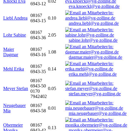
Knöckl Eva
0.02
6943-12
eva.knoeckl@vg-zolling.de
08167
Liebl Andrea
0.10
6943-15
andrea.liebl@vg-zolling.de
08167
Lohr Sabine
2.05
6943-36
sabine.lohr@vg-zolling.de
Maier
08167
1.08
Dagmar
6943-16
dagmar.maier@vg-zolling.de
08167
Mehl Erika
0.14
6943-35
erika.mehl@vg-zolling.de
08167
6943-50
Meyer Stefan
0.05
0170
stefan.meyer@vg-zolling.de
7942402
Neugebauer
08167
0.01
Mia
6943-58
mia.neugebauer@vg-zolling.de
Obermeier
08167
0.13
Monika
6943-42
monika.obermeier@vg-