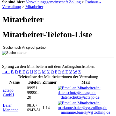
Sie sind hier:
Verwaltungsgemeinschaft Zolling
>
Rathaus -
Verwaltung
>
Mitarbeiter
Mitarbeiter
Mitarbeiter-Telefon-Liste
Sprung zu den Mitarbeitern mit dem Anfangsbuchstaben:
a
B
D
E
F
G
H
K
L
M
N
O
P
R
S
T
V
W
Z
Telefonliste der Mitarbeiter/innen der Verwaltung
Name
Telefon
Zimmer
Mail
09951
actago
99990-
GmbH
20
datenschutz@actago.de
Baier
08167
1.14
Marianne
6943-51
marianne.baier@vg-zolling.de