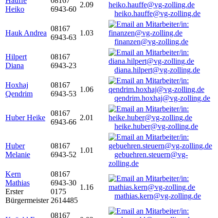
Hauffe
08167
2.09
Heiko
6943-60
heiko.hauffe@vg-zolling.de
08167
Hauk Andrea
1.03
6943-63
finanzen@vg-zolling.de
Hilpert
08167
Diana
6943-23
diana.hilpert@vg-zolling.de
Hoxhaj
08167
1.06
Qendrim
6943-53
qendrim.hoxhaj@vg-zolling.de
08167
Huber Heike
2.01
6943-66
heike.huber@vg-zolling.de
Huber
08167
1.01
Melanie
6943-52
gebuehren.steuern@vg-
zolling.de
Kern
08167
Mathias
6943-30
1.16
Erster
0175
mathias.kern@vg-zolling.de
Bürgermeister
2614485
08167