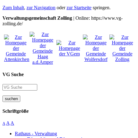
Zum Inhalt
,
zur Navigation
oder
zur Startseite
springen.
Verwaltungsgemeinschaft Zolling
| Online: https://www.vg-
zolling.de/
VG Suche
suchen
Schriftgröße
A
A
A
Rathaus - Verwaltung