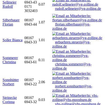
Sellmeier
6943-43
0.07
Rudolf
0171
rudolf.sellmeier@vg-zolling.de
3032403
Silberbauer
08167
1.07
Florian
6943-44
florian.silberbauer@vg-
zolling.de
08167
Soller Bianca
1.01
6943-33
gebuehren.steuern@vg-
zolling.de
Sommerer
08167
0.11
Christina
6943-61
christina.sommerer@vg-
zolling.de
Sonnhütter
08167
2.06
Norbert
6943-22
norbert.sonnhuetter@vg-
zolling.de
Steinecke
08167
0.03
Corinna
6943-32
vhs-zolling@vhs-moosburg.de