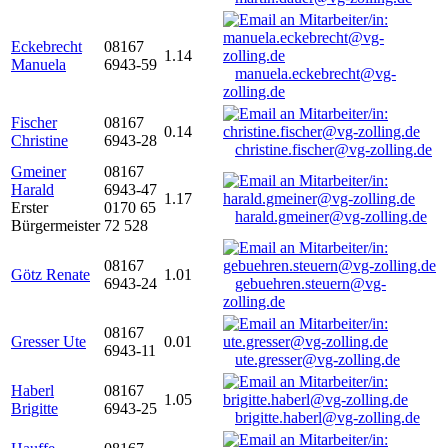
Eckebrecht
08167
1.14
Manuela
6943-59
manuela.eckebrecht@vg-
zolling.de
Fischer
08167
0.14
Christine
6943-28
christine.fischer@vg-zolling.de
Gmeiner
08167
Harald
6943-47
1.17
Erster
0170 65
harald.gmeiner@vg-zolling.de
Bürgermeister
72 528
08167
Götz Renate
1.01
6943-24
gebuehren.steuern@vg-
zolling.de
08167
Gresser Ute
0.01
6943-11
ute.gresser@vg-zolling.de
Haberl
08167
1.05
Brigitte
6943-25
brigitte.haberl@vg-zolling.de