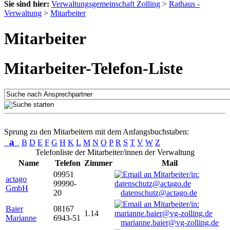
Sie sind hier:
Verwaltungsgemeinschaft Zolling
>
Rathaus -
Verwaltung
>
Mitarbeiter
Mitarbeiter
Mitarbeiter-Telefon-Liste
Sprung zu den Mitarbeitern mit dem Anfangsbuchstaben:
a
B
D
E
F
G
H
K
L
M
N
O
P
R
S
T
V
W
Z
Telefonliste der Mitarbeiter/innen der Verwaltung
Name
Telefon
Zimmer
Mail
09951
actago
99990-
GmbH
20
datenschutz@actago.de
Baier
08167
1.14
Marianne
6943-51
marianne.baier@vg-zolling.de