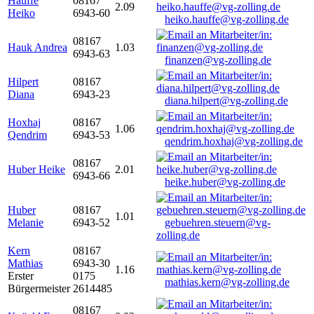
Hauffe
08167
2.09
Heiko
6943-60
heiko.hauffe@vg-zolling.de
08167
Hauk Andrea
1.03
6943-63
finanzen@vg-zolling.de
Hilpert
08167
Diana
6943-23
diana.hilpert@vg-zolling.de
Hoxhaj
08167
1.06
Qendrim
6943-53
qendrim.hoxhaj@vg-zolling.de
08167
Huber Heike
2.01
6943-66
heike.huber@vg-zolling.de
Huber
08167
1.01
Melanie
6943-52
gebuehren.steuern@vg-
zolling.de
Kern
08167
Mathias
6943-30
1.16
Erster
0175
mathias.kern@vg-zolling.de
Bürgermeister
2614485
08167