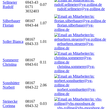
Sellmeier
6943-43
0.07
Rudolf
0171
rudolf.sellmeier@vg-zolling.de
3032403
Silberbauer
08167
1.07
Florian
6943-44
florian.silberbauer@vg-
zolling.de
08167
Soller Bianca
1.01
6943-33
gebuehren.steuern@vg-
zolling.de
Sommerer
08167
0.11
Christina
6943-61
christina.sommerer@vg-
zolling.de
Sonnhütter
08167
2.06
Norbert
6943-22
norbert.sonnhuetter@vg-
zolling.de
Steinecke
08167
0.03
Corinna
6943-32
vhs-zolling@vhs-moosburg.de