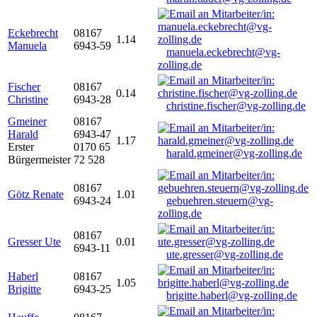
Eckebrecht
08167
1.14
Manuela
6943-59
manuela.eckebrecht@vg-
zolling.de
Fischer
08167
0.14
Christine
6943-28
christine.fischer@vg-zolling.de
Gmeiner
08167
Harald
6943-47
1.17
Erster
0170 65
harald.gmeiner@vg-zolling.de
Bürgermeister
72 528
08167
Götz Renate
1.01
6943-24
gebuehren.steuern@vg-
zolling.de
08167
Gresser Ute
0.01
6943-11
ute.gresser@vg-zolling.de
Haberl
08167
1.05
Brigitte
6943-25
brigitte.haberl@vg-zolling.de