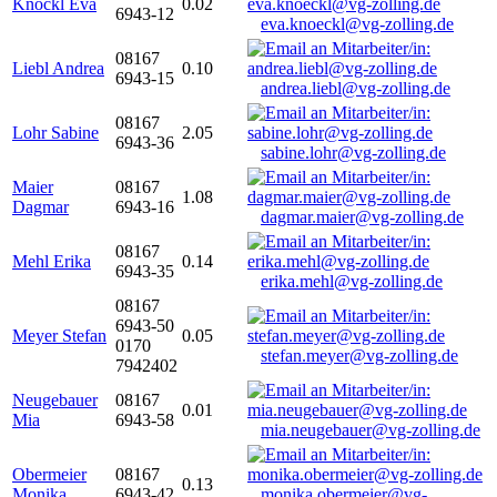
Knöckl Eva
0.02
6943-12
eva.knoeckl@vg-zolling.de
08167
Liebl Andrea
0.10
6943-15
andrea.liebl@vg-zolling.de
08167
Lohr Sabine
2.05
6943-36
sabine.lohr@vg-zolling.de
Maier
08167
1.08
Dagmar
6943-16
dagmar.maier@vg-zolling.de
08167
Mehl Erika
0.14
6943-35
erika.mehl@vg-zolling.de
08167
6943-50
Meyer Stefan
0.05
0170
stefan.meyer@vg-zolling.de
7942402
Neugebauer
08167
0.01
Mia
6943-58
mia.neugebauer@vg-zolling.de
Obermeier
08167
0.13
Monika
6943-42
monika.obermeier@vg-