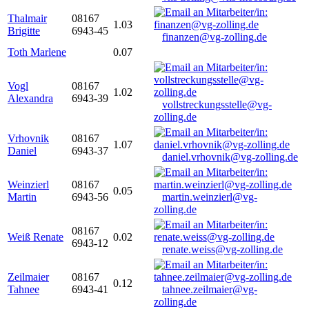
Thalmair
08167
1.03
Brigitte
6943-45
finanzen@vg-zolling.de
Toth Marlene
0.07
Vogl
08167
1.02
Alexandra
6943-39
vollstreckungsstelle@vg-
zolling.de
Vrhovnik
08167
1.07
Daniel
6943-37
daniel.vrhovnik@vg-zolling.de
Weinzierl
08167
0.05
Martin
6943-56
martin.weinzierl@vg-
zolling.de
08167
Weiß Renate
0.02
6943-12
renate.weiss@vg-zolling.de
Zeilmaier
08167
0.12
Tahnee
6943-41
tahnee.zeilmaier@vg-
zolling.de