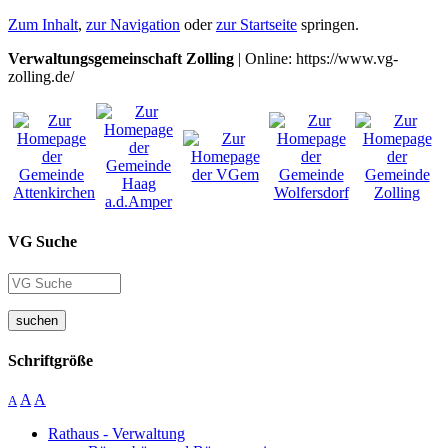
Zum Inhalt
,
zur Navigation
oder
zur Startseite
springen.
Verwaltungsgemeinschaft Zolling
| Online: https://www.vg-
zolling.de/
VG Suche
suchen
Schriftgröße
A
A
A
Rathaus - Verwaltung