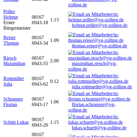
zolling.de
Priller
Helmut
08167
1.13
Erster
6943-18
helmut.priller@vg-zolling.de
Bürgermeister
Reiser
08167
1.09
Thomas
6943-34
thomas.reiser@vg-zolling.de
Riesch
08167
2.09
Maximilian
6943-55
maximilian.riesch@vg-
zolling.de
Rottmüller
08167
0.12
Julia
6943-62
julia.rottmueller@vg-zolling.de
Schranner
08167
1.06
Florian
6943-17
florian.schranner@vg-
zolling.de
08167
Schütt Lukas
1.15
6943-20
lukas.schuett@vg-zolling.de
08167