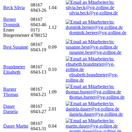
08167
Beck Silvia
1.04
6943-26
silvia.beck@vg-zolling.de
Berger
08167
Dominik
6943-46
1.12
Erster
0171
dominik.berger@vg-zolling.de
Bürgermeister
4788152
08167
Best Susanne
0.09
6943-19
susanne.best@vg-zolling.de
Brandmeier
08167
0.10
Elisabeth
6943-13
elisabeth.brandmeier@vg-
zolling.de
Burger
08167
1.09
Thomas
6943-21
thomas.burger@vg-zolling.de
Dauer
08167
2.01
Daniela
6943-27
daniela.dauer@vg-zolling.de
08167
Dauer Martin
0.04
6943-31
martin.dauer@vg-zolling.de