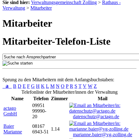
Sie sind hier:
Verwaltungsgemeinschaft Zolling
>
Rathaus -
Verwaltung
>
Mitarbeiter
Mitarbeiter
Mitarbeiter-Telefon-Liste
Sprung zu den Mitarbeitern mit dem Anfangsbuchstaben:
a
B
D
E
F
G
H
K
L
M
N
O
P
R
S
T
V
W
Z
Telefonliste der Mitarbeiter/innen der Verwaltung
Name
Telefon
Zimmer
Mail
09951
actago
99990-
GmbH
20
datenschutz@actago.de
Baier
08167
1.14
Marianne
6943-51
marianne.baier@vg-zolling.de