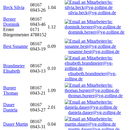
08167
Beck Silvia
1.04
6943-26
silvia.beck@vg-zolling.de
Berger
08167
Dominik
6943-46
1.12
Erster
0171
dominik.berger@vg-zolling.de
Bürgermeister
4788152
08167
Best Susanne
0.09
6943-19
susanne.best@vg-zolling.de
Brandmeier
08167
0.10
Elisabeth
6943-13
elisabeth.brandmeier@vg-
zolling.de
Burger
08167
1.09
Thomas
6943-21
thomas.burger@vg-zolling.de
Dauer
08167
2.01
Daniela
6943-27
daniela.dauer@vg-zolling.de
08167
Dauer Martin
0.04
6943-31
martin.dauer@vg-zolling.de