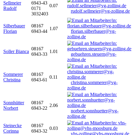
Sellmeier
6943-43
0.07
Rudolf
0171
rudolf.sellmeier@vg-zolling.de
3032403
Silberbauer
08167
1.07
Florian
6943-44
florian.silberbauer@vg-
zolling.de
08167
Soller Bianca
1.01
6943-33
gebuehren.steuern@vg-
zolling.de
Sommerer
08167
0.11
Christina
6943-61
christina.sommerer@vg-
zolling.de
Sonnhütter
08167
2.06
Norbert
6943-22
norbert.sonnhuetter@vg-
zolling.de
Steinecke
08167
0.03
Corinna
6943-32
vhs-zolling@vhs-moosburg.de