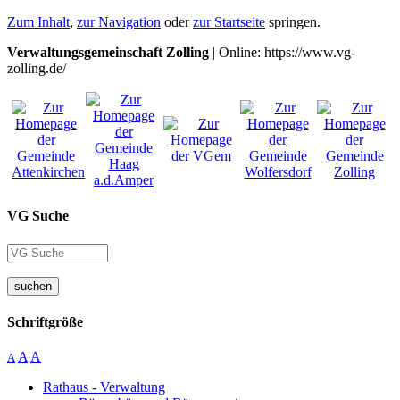
Zum Inhalt
,
zur Navigation
oder
zur Startseite
springen.
Verwaltungsgemeinschaft Zolling
| Online: https://www.vg-
zolling.de/
VG Suche
suchen
Schriftgröße
A
A
A
Rathaus - Verwaltung