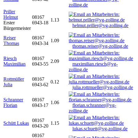
zolling.de
Priller
Helmut
08167
1.13
Erster
6943-18
helmut.priller@vg-zolling.de
Bürgermeister
Reiser
08167
1.09
Thomas
6943-34
thomas.reiser@vg-zolling.de
Riesch
08167
2.09
Maximilian
6943-55
maximilian.riesch@vg-
zolling.de
Rottmüller
08167
0.12
Julia
6943-62
julia.rottmueller@vg-zolling.de
Schranner
08167
1.06
Florian
6943-17
florian.schranner@vg-
zolling.de
08167
Schütt Lukas
1.15
6943-20
lukas.schuett@vg-zolling.de
08167