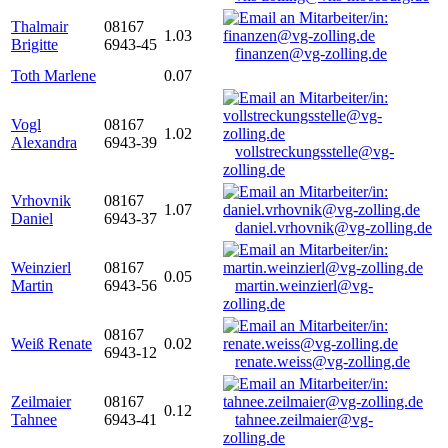
Thalmair
08167
1.03
Brigitte
6943-45
finanzen@vg-zolling.de
Toth Marlene
0.07
Vogl
08167
1.02
Alexandra
6943-39
vollstreckungsstelle@vg-
zolling.de
Vrhovnik
08167
1.07
Daniel
6943-37
daniel.vrhovnik@vg-zolling.de
Weinzierl
08167
0.05
Martin
6943-56
martin.weinzierl@vg-
zolling.de
08167
Weiß Renate
0.02
6943-12
renate.weiss@vg-zolling.de
Zeilmaier
08167
0.12
Tahnee
6943-41
tahnee.zeilmaier@vg-
zolling.de