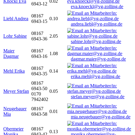
Knöckl Eva
0.02
6943-12
eva.knoeckl@vg-zolling.de
08167
Liebl Andrea
0.10
6943-15
andrea.liebl@vg-zolling.de
08167
Lohr Sabine
2.05
6943-36
sabine.lohr@vg-zolling.de
Maier
08167
1.08
Dagmar
6943-16
dagmar.maier@vg-zolling.de
08167
Mehl Erika
0.14
6943-35
erika.mehl@vg-zolling.de
08167
6943-50
Meyer Stefan
0.05
0170
stefan.meyer@vg-zolling.de
7942402
Neugebauer
08167
0.01
Mia
6943-58
mia.neugebauer@vg-zolling.de
Obermeier
08167
0.13
Monika
6943-42
monika.obermeier@vg-