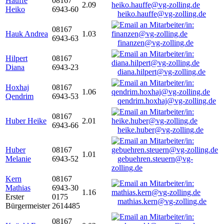
Hauffe
08167
2.09
Heiko
6943-60
heiko.hauffe@vg-zolling.de
08167
Hauk Andrea
1.03
6943-63
finanzen@vg-zolling.de
Hilpert
08167
Diana
6943-23
diana.hilpert@vg-zolling.de
Hoxhaj
08167
1.06
Qendrim
6943-53
qendrim.hoxhaj@vg-zolling.de
08167
Huber Heike
2.01
6943-66
heike.huber@vg-zolling.de
Huber
08167
1.01
Melanie
6943-52
gebuehren.steuern@vg-
zolling.de
Kern
08167
Mathias
6943-30
1.16
Erster
0175
mathias.kern@vg-zolling.de
Bürgermeister
2614485
08167