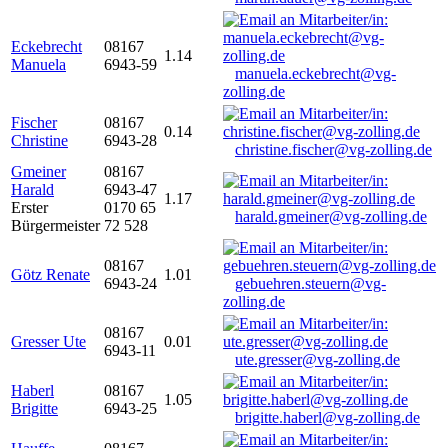
Eckebrecht
08167
1.14
Manuela
6943-59
manuela.eckebrecht@vg-
zolling.de
Fischer
08167
0.14
Christine
6943-28
christine.fischer@vg-zolling.de
Gmeiner
08167
Harald
6943-47
1.17
Erster
0170 65
harald.gmeiner@vg-zolling.de
Bürgermeister
72 528
08167
Götz Renate
1.01
6943-24
gebuehren.steuern@vg-
zolling.de
08167
Gresser Ute
0.01
6943-11
ute.gresser@vg-zolling.de
Haberl
08167
1.05
Brigitte
6943-25
brigitte.haberl@vg-zolling.de