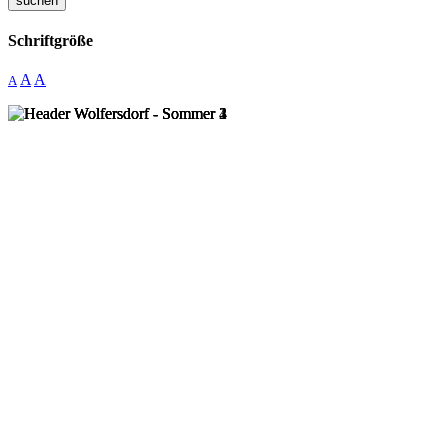
suchen
Schriftgröße
A
A
A