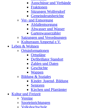
Ausschüsse und Verbände
Fraktionen
Sitzungen Wolfersdorf
Gemeinderatsberichte
Ver- und Entsorgung
Abfallentsorgung
Abwasser und Wasser
Gartenwasserzähler
Satzungen und Verordnungen
Kulturraum Ampertal e.V.
Leben & Wohnen
Ortsinformationen
Ortspläne
Defibrillator Standort
Zahlen und Daten
Geschichte
Wappen
Bildung & Soziales
Kinder, Jugend, Bildung
Senioren
Kirchen und Pfarrämter
Kultur und Freizeit
Vereine
Sporteinrichtungen
Volkshochschule