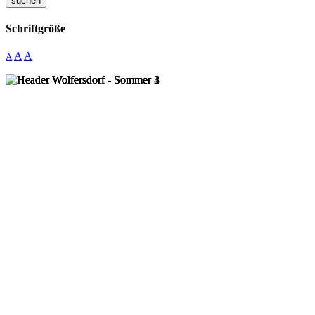
suchen
Schriftgröße
A
A
A