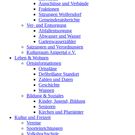
Ausschüsse und Verbände
Fraktionen
Sitzungen Wolfersdorf
Gemeinderatsberichte
Ver- und Entsorgung
Abfallentsorgung
Abwasser und Wasser
Gartenwasserzähler
Satzungen und Verordnungen
Kulturraum Ampertal e.V.
Leben & Wohnen
Ortsinformationen
Ortspläne
Defibrillator Standort
Zahlen und Daten
Geschichte
Wappen
Bildung & Soziales
Kinder, Jugend, Bildung
Senioren
Kirchen und Pfarrämter
Kultur und Freizeit
Vereine
Sporteinrichtungen
Volkshochschule