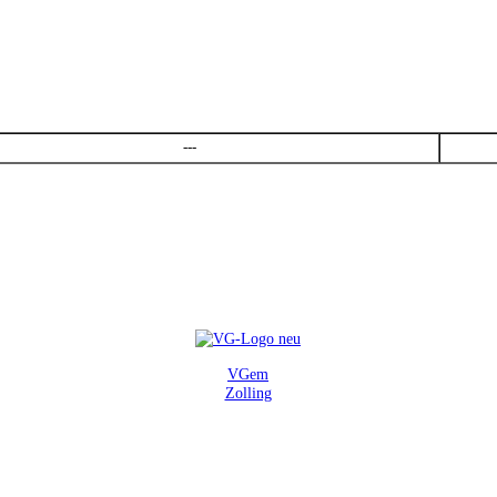
---
VGem
Zolling