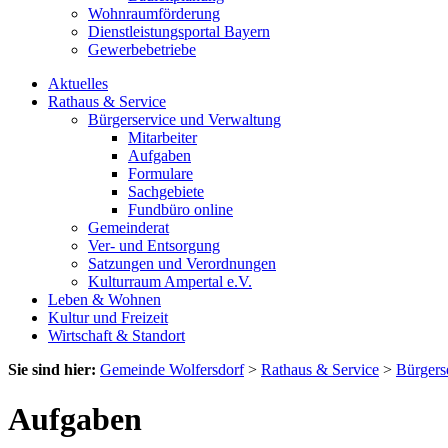
Wohnraumförderung
Dienstleistungsportal Bayern
Gewerbebetriebe
Aktuelles
Rathaus & Service
Bürgerservice und Verwaltung
Mitarbeiter
Aufgaben
Formulare
Sachgebiete
Fundbüro online
Gemeinderat
Ver- und Entsorgung
Satzungen und Verordnungen
Kulturraum Ampertal e.V.
Leben & Wohnen
Kultur und Freizeit
Wirtschaft & Standort
Sie sind hier:
Gemeinde Wolfersdorf
>
Rathaus & Service
>
Bürgers
Aufgaben