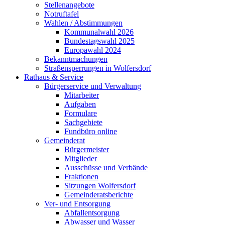
Stellenangebote
Notruftafel
Wahlen / Abstimmungen
Kommunalwahl 2026
Bundestagswahl 2025
Europawahl 2024
Bekanntmachungen
Straßensperrungen in Wolfersdorf
Rathaus & Service
Bürgerservice und Verwaltung
Mitarbeiter
Aufgaben
Formulare
Sachgebiete
Fundbüro online
Gemeinderat
Bürgermeister
Mitglieder
Ausschüsse und Verbände
Fraktionen
Sitzungen Wolfersdorf
Gemeinderatsberichte
Ver- und Entsorgung
Abfallentsorgung
Abwasser und Wasser