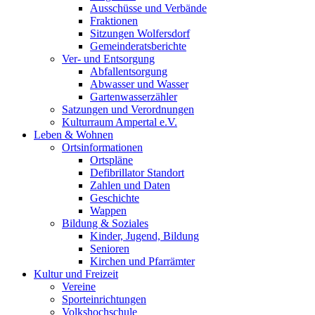
Ausschüsse und Verbände
Fraktionen
Sitzungen Wolfersdorf
Gemeinderatsberichte
Ver- und Entsorgung
Abfallentsorgung
Abwasser und Wasser
Gartenwasserzähler
Satzungen und Verordnungen
Kulturraum Ampertal e.V.
Leben & Wohnen
Ortsinformationen
Ortspläne
Defibrillator Standort
Zahlen und Daten
Geschichte
Wappen
Bildung & Soziales
Kinder, Jugend, Bildung
Senioren
Kirchen und Pfarrämter
Kultur und Freizeit
Vereine
Sporteinrichtungen
Volkshochschule