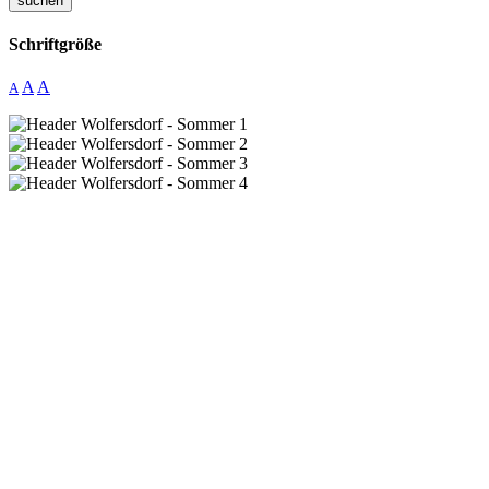
suchen
Schriftgröße
A
A
A