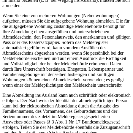
im Inland beziehen (z. B. bei Wegzug ins Ausland), müssen Sie sich
abmelden.
Wenn Sie eine von mehreren Wohnungen (Nebenwohnungen)
aufgeben, müssen Sie die aufgegebene Wohnung abmelden. Die für
die aufgegebene Wohnung zuständige Meldebehörde benötigt für
Ihre Abmeldung einen ausgefüllten und unterschriebenen
Abmeldeschein, den Personalausweis, den anerkannten und gültigen
Pass oder das Passersatzpapier. Sofern das Melderegister
automatisiert geführt wird, kann von dem Ausfüllen des
Abmeldescheins abgesehen werden, wenn Sie persönlich bei der
Meldebehörde erscheinen und auf einem Ausdruck die Richtigkeit
und Vollständigkeit der bei der Meldebehörde erhobenen Daten
durch Ihre Unterschrift bestätigen. Ehegatten, Lebenspartner und
Familienangehörige mit denselben bisherigen und künftigen
Wohnungen können einen Abmeldeschein verwenden; es genügt
wenn einer der Meldepflichtigen den Meldeschein unterschreibt.
Eine Abmeldung ins Ausland kann auch schriftlich oder elektronisch
erfolgen. Der Nachweis der Identität der abmeldepflichtigen Person
kann bei der elektronischen Abmeldung durch die Angabe des
Familiennamens, des Vornamens, des Geburtsdatums und der
Seriennummer des zuletzt im Melderegister gespeicherten
Ausweises oder Passes (§ 3 Abs. 1 Nr. 17 Bundesmeldegesetz)
erfolgen. Teilen Sie der Meldebehörde ebenfalls die Zuzugsanschrift
und den Staat mit, wenn Sie ins Ausland verziehen.