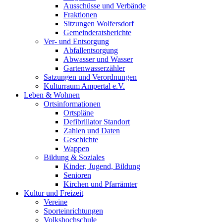
Ausschüsse und Verbände
Fraktionen
Sitzungen Wolfersdorf
Gemeinderatsberichte
Ver- und Entsorgung
Abfallentsorgung
Abwasser und Wasser
Gartenwasserzähler
Satzungen und Verordnungen
Kulturraum Ampertal e.V.
Leben & Wohnen
Ortsinformationen
Ortspläne
Defibrillator Standort
Zahlen und Daten
Geschichte
Wappen
Bildung & Soziales
Kinder, Jugend, Bildung
Senioren
Kirchen und Pfarrämter
Kultur und Freizeit
Vereine
Sporteinrichtungen
Volkshochschule