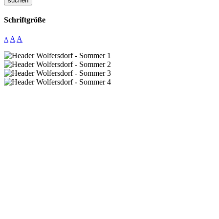
suchen
Schriftgröße
A
A
A