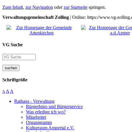
Zum Inhalt
,
zur Navigation
oder
zur Startseite
springen.
Verwaltungsgemeinschaft Zolling
| Online: https://www.vg-zolling.
VG Suche
suchen
Schriftgröße
A
A
A
Rathaus - Verwaltung
Bürgerbüro und Bürgerservice
Was erledige ich wo?
Mitarbeiter
Organigramm
Kulturraum Ampertal e.V.