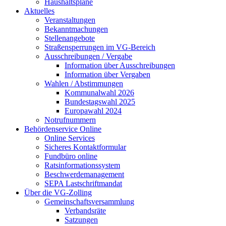
Haushaltspläne
Aktuelles
Veranstaltungen
Bekanntmachungen
Stellenangebote
Straßensperrungen im VG-Bereich
Ausschreibungen / Vergabe
Information über Ausschreibungen
Information über Vergaben
Wahlen / Abstimmungen
Kommunalwahl 2026
Bundestagswahl 2025
Europawahl 2024
Notrufnummern
Behördenservice Online
Online Services
Sicheres Kontaktformular
Fundbüro online
Ratsinformationssystem
Beschwerdemanagement
SEPA Lastschriftmandat
Über die VG-Zolling
Gemeinschaftsversammlung
Verbandsräte
Satzungen