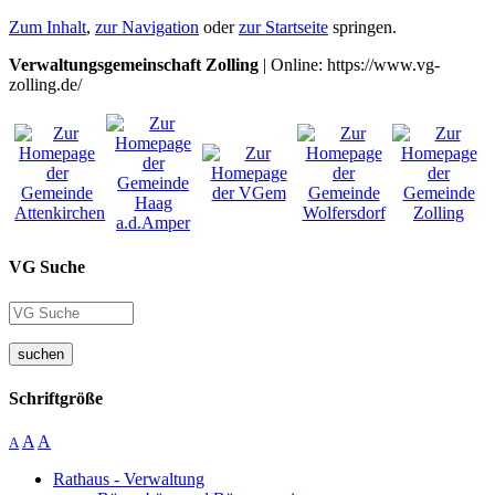
Zum Inhalt
,
zur Navigation
oder
zur Startseite
springen.
Verwaltungsgemeinschaft Zolling
| Online: https://www.vg-
zolling.de/
VG Suche
suchen
Schriftgröße
A
A
A
Rathaus - Verwaltung