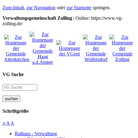
Zum Inhalt
,
zur Navigation
oder
zur Startseite
springen.
Verwaltungsgemeinschaft Zolling
| Online: https://www.vg-
zolling.de/
VG Suche
suchen
Schriftgröße
A
A
A
Rathaus - Verwaltung