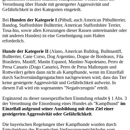
Verordnung über Hunde mit gesteigerter Aggressivität und
Gefährlichkeit in drei Kategorien eingeteilt.
Bei
Hunden der Kategorie I
(Pitbull, auch American Pitbullterrier,
Bandog, Staffordshire Bullterrier, American Staffordshire Terrier,
Tosa-Inu, sowie allen Kreuzungen dieser Rassen untereinander oder
mit anderen Hunden) ist eine Genehmigung zum Halten
erforderlich.
Hunde der Kategorie II
(Alano, American Bulldog, Bullmastiff,
Bullterrier, Cane Corso, Dog Argentino, Dogue de Bordeaux, Fila
Brasileiro, Mastiff, Mastin Espanol, Mastino Napoletano, Perro de
Presa Canario (Dogo Canario), Perro de Presa Mallorquin und
Rottweiler) gelten dann nicht als Kampfhunde, wenn im Einzelfall
durch Sachverständigengutachten nachgewiesen wird, dass das Tier
keine gesteigerte Aggressivität und Gefährlichkeit aufweist. In
diesem Fall wird ein sogenanntes ''Negativzeugnis'' erteilt.
Ergänzend zu dieser rassespezifischen Einstufung erlaubt § 1 Abs. 3
der Verordnung die Einordnung eines Hundes als ''Kampfhund''
im
Einzelfall aufgrund seiner Ausbildung mit dem Ziel einer
gesteigerten Aggressivität oder Gefährlichkeit
.
Die bayerischen Regelungen über Kampfhunde wurden durch
Entscheidung des Bayerischen Verfassungsgerichtshofes vom