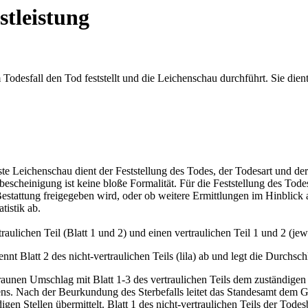
stleistung
Todesfall den Tod feststellt und die Leichenschau durchführt. Sie dien
ste Leichenschau dient der Feststellung des Todes, der Todesart und 
scheinigung ist keine bloße Formalität. Für die Feststellung des Todes
stattung freigegeben wird, oder ob weitere Ermittlungen im Hinblick au
tistik ab.
ulichen Teil (Blatt 1 und 2) und einen vertraulichen Teil 1 und 2 (jewe
nnt Blatt 2 des nicht-vertraulichen Teils (lila) ab und legt die Durchs
braunen Umschlag mit Blatt 1-3 des vertraulichen Teils dem zuständigen
ens. Nach der Beurkundung des Sterbefalls leitet das Standesamt dem Ge
gen Stellen übermittelt. Blatt 1 des nicht-vertraulichen Teils der Tode