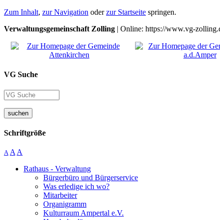
Zum Inhalt
,
zur Navigation
oder
zur Startseite
springen.
Verwaltungsgemeinschaft Zolling
| Online: https://www.vg-zolling.
VG Suche
suchen
Schriftgröße
A
A
A
Rathaus - Verwaltung
Bürgerbüro und Bürgerservice
Was erledige ich wo?
Mitarbeiter
Organigramm
Kulturraum Ampertal e.V.