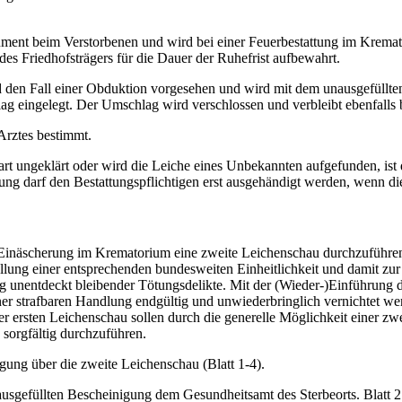
dokument beim Verstorbenen und wird bei einer Feuerbestattung im Krem
des Friedhofsträgers für die Dauer der Ruhefrist aufbewahrt.
 und den Fall einer Obduktion vorgesehen und wird mit dem unausgefüll
ag eingelegt. Der Umschlag wird verschlossen und verbleibt ebenfalls
 Arztes bestimmt.
sart ungeklärt oder wird die Leiche eines Unbekannten aufgefunden, ist
ung darf den Bestattungspflichtigen erst ausgehändigt werden, wenn die
er Einäscherung im Krematorium eine zweite Leichenschau durchzuführen
llung einer entsprechenden bundesweiten Einheitlichkeit und damit zur
g unentdeckt bleibender Tötungsdelikte. Mit der (Wieder-)Einführung d
ner strafbaren Handlung endgültig und unwiederbringlich vernichtet we
der ersten Leichenschau sollen durch die generelle Möglichkeit einer z
sorgfältig durchzuführen.
gung über die zweite Leichenschau (Blatt 1-4).
r ausgefüllten Bescheinigung dem Gesundheitsamt des Sterbeorts. Blatt