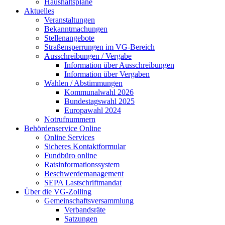
Haushaltspläne
Aktuelles
Veranstaltungen
Bekanntmachungen
Stellenangebote
Straßensperrungen im VG-Bereich
Ausschreibungen / Vergabe
Information über Ausschreibungen
Information über Vergaben
Wahlen / Abstimmungen
Kommunalwahl 2026
Bundestagswahl 2025
Europawahl 2024
Notrufnummern
Behördenservice Online
Online Services
Sicheres Kontaktformular
Fundbüro online
Ratsinformationssystem
Beschwerdemanagement
SEPA Lastschriftmandat
Über die VG-Zolling
Gemeinschaftsversammlung
Verbandsräte
Satzungen