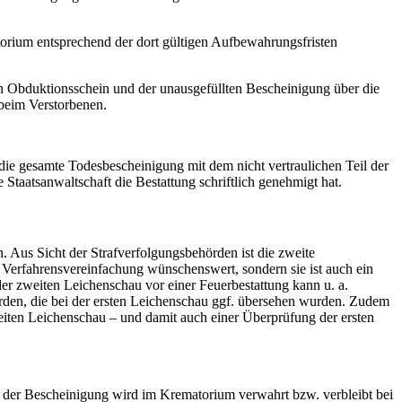
atorium entsprechend der dort gültigen Aufbewahrungsfristen
ten Obduktionsschein und der unausgefüllten Bescheinigung über die
 beim Verstorbenen.
 die gesamte Todesbescheinigung mit dem nicht vertraulichen Teil der
 Staatsanwaltschaft die Bestattung schriftlich genehmigt hat.
. Aus Sicht der Strafverfolgungsbehörden ist die zweite
 Verfahrensvereinfachung wünschenswert, sondern sie ist auch ein
er zweiten Leichenschau vor einer Feuerbestattung kann u. a.
rden, die bei der ersten Leichenschau ggf. übersehen wurden. Zudem
weiten Leichenschau – und damit auch einer Überprüfung der ersten
 2 der Bescheinigung wird im Krematorium verwahrt bzw. verbleibt bei