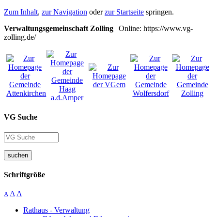
Zum Inhalt
,
zur Navigation
oder
zur Startseite
springen.
Verwaltungsgemeinschaft Zolling
| Online: https://www.vg-
zolling.de/
VG Suche
suchen
Schriftgröße
A
A
A
Rathaus - Verwaltung