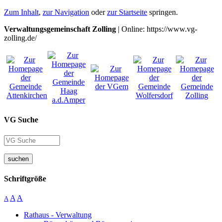
Zum Inhalt
,
zur Navigation
oder
zur Startseite
springen.
Verwaltungsgemeinschaft Zolling
| Online: https://www.vg-
zolling.de/
VG Suche
suchen
Schriftgröße
A
A
A
Rathaus - Verwaltung