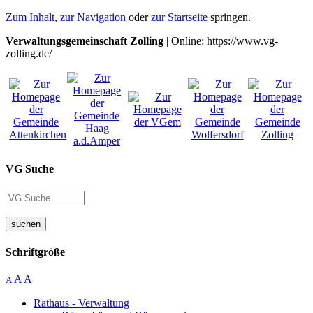
Zum Inhalt
,
zur Navigation
oder
zur Startseite
springen.
Verwaltungsgemeinschaft Zolling
| Online: https://www.vg-
zolling.de/
VG Suche
suchen
Schriftgröße
A
A
A
Rathaus - Verwaltung