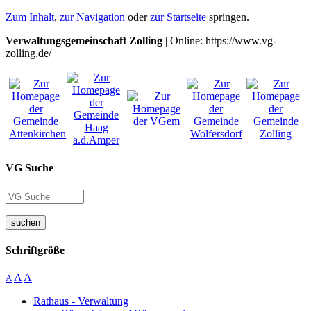
Zum Inhalt
,
zur Navigation
oder
zur Startseite
springen.
Verwaltungsgemeinschaft Zolling
| Online: https://www.vg-
zolling.de/
VG Suche
suchen
Schriftgröße
A
A
A
Rathaus - Verwaltung