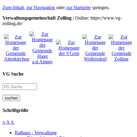
Zum Inhalt
,
zur Navigation
oder
zur Startseite
springen.
Verwaltungsgemeinschaft Zolling
| Online: https://www.vg-
zolling.de/
VG Suche
suchen
Schriftgröße
A
A
A
Rathaus - Verwaltung