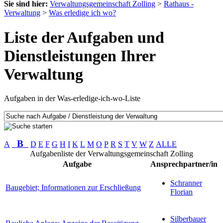
Sie sind hier:
Verwaltungsgemeinschaft Zolling
>
Rathaus -
Verwaltung
>
Was erledige ich wo?
Liste der Aufgaben und
Dienstleistungen Ihrer
Verwaltung
Aufgaben in der Was-erledige-ich-wo-Liste
B
A
D
E
F
G
H
I
K
L
M
O
P
R
S
T
V
W
Z
ALLE
Aufgabenliste der Verwaltungsgemeinschaft Zolling
Aufgabe
Ansprechpartner/in
Schranner
Baugebiet; Informationen zur Erschließung
Florian
Silberbauer