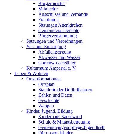
Bürgermeister
Mitglieder
Ausschüsse und Verbände
Fraktionen
Sitzungen Attenkirchen
Gemeinderatsberichte
Bürgerversammlung
Satzungen und Verordnungen
Ver- und Entsorgung
Abfallentsorgung
Abwasser und Wasser
Gartenwasserzähler
Kulturraum Ampertal e. V.
Leben & Wohnen
Ortsinformationen
Ortsplan
Standorte der Defibrillatoren
Zahlen und Daten
Geschichte
Wappen
Kinder, Jugend, Bildung
Kinderhaus Sausewind
Schule & Mittagsbetreuung
Gemeindejugendpflege/Jugendtreff
Für unsere Kinder