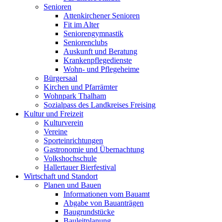
Senioren
Attenkirchener Senioren
Fit im Alter
Seniorengymnastik
Seniorenclubs
Auskunft und Beratung
Krankenpflegedienste
Wohn- und Pflegeheime
Bürgersaal
Kirchen und Pfarrämter
Wohnpark Thalham
Sozialpass des Landkreises Freising
Kultur und Freizeit
Kulturverein
Vereine
Sporteinrichtungen
Gastronomie und Übernachtung
Volkshochschule
Hallertauer Bierfestival
Wirtschaft und Standort
Planen und Bauen
Informationen vom Bauamt
Abgabe von Bauanträgen
Baugrundstücke
Bauleitplanung