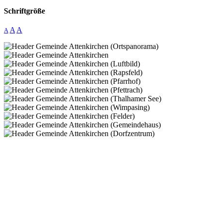
Schriftgröße
A
A
A